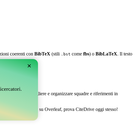
azioni coerenti con
BibTeX
(stili
come
fbs
) o
BibLaTeX
. Il testo
.bst
×
leaf?
icercatori.
 Ti permette di raccogliere e organizzare squadre e riferimenti in
ire la tua bibliografia su Overleaf, prova CiteDrive oggi stesso!