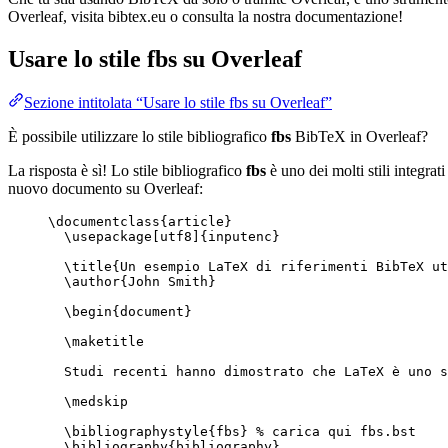
Overleaf, visita bibtex.eu o consulta la nostra documentazione!
Usare lo stile
fbs
su Overleaf
Sezione intitolata “Usare lo stile fbs su Overleaf”
È possibile utilizzare lo stile bibliografico
fbs
BibTeX in Overleaf?
La risposta è sì! Lo stile bibliografico
fbs
è uno dei molti stili integrat
nuovo documento su Overleaf:
\documentclass
{
article
}
\usepackage
[
utf8
]{
inputenc
}
\title
{Un esempio LaTeX di riferimenti BibTeX ut
\author
{John Smith}
\begin
{
document
}
\maketitle
Studi recenti hanno dimostrato che LaTeX è uno s
\medskip
\bibliographystyle
{fbs} 
% carica qui fbs.bst
\bibliography
{bibliography}