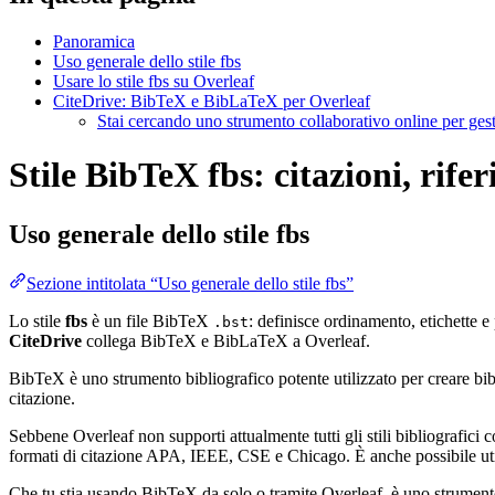
Panoramica
Uso generale dello stile fbs
Usare lo stile fbs su Overleaf
CiteDrive: BibTeX e BibLaTeX per Overleaf
Stai cercando uno strumento collaborativo online per gest
Stile BibTeX fbs: citazioni, rife
Uso generale dello stile
fbs
Sezione intitolata “Uso generale dello stile fbs”
Lo stile
fbs
è un file BibTeX
: definisce ordinamento, etichette e
.bst
CiteDrive
collega BibTeX e BibLaTeX a Overleaf.
BibTeX è uno strumento bibliografico potente utilizzato per creare bibli
citazione.
Sebbene Overleaf non supporti attualmente tutti gli stili bibliografici co
formati di citazione APA, IEEE, CSE e Chicago. È anche possibile utili
Che tu stia usando BibTeX da solo o tramite Overleaf, è uno strumento e