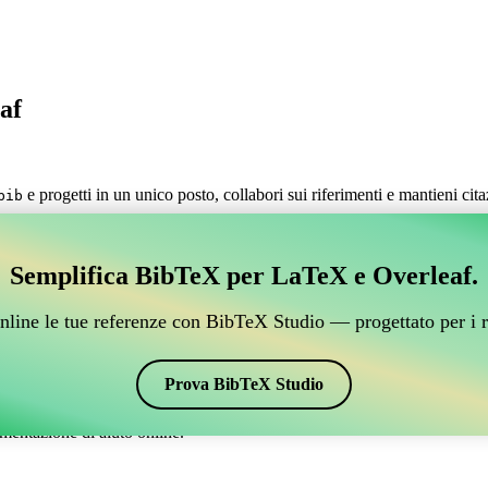
af
e progetti in un unico posto, collabori sui riferimenti e mantieni cit
bib
estire i tuoi riferimenti BibTeX, che si connetta a Over
Semplifica BibTeX per LaTeX e Overleaf.
 per gestire i tuoi riferimenti BibTeX, che si connetta a Overleaf?”
nline le tue referenze con BibTeX Studio — progettato per i r
 citazioni e bibliografia su Overleaf, CiteDrive potrebbe essere perfetto!
verleaf.
Prova BibTeX Studio
ari stili, incluso fbs. Quindi, se stai cercando un modo semplice per gest
mentazione di aiuto online.