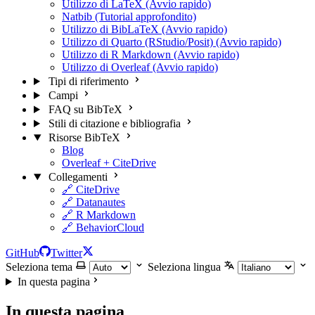
Utilizzo di LaTeX (Avvio rapido)
Natbib (Tutorial approfondito)
Utilizzo di BibLaTeX (Avvio rapido)
Utilizzo di Quarto (RStudio/Posit) (Avvio rapido)
Utilizzo di R Markdown (Avvio rapido)
Utilizzo di Overleaf (Avvio rapido)
Tipi di riferimento
Campi
FAQ su BibTeX
Stili di citazione e bibliografia
Risorse BibTeX
Blog
Overleaf + CiteDrive
Collegamenti
🔗 CiteDrive
🔗 Datanautes
🔗 R Markdown
🔗 BehaviorCloud
GitHub
Twitter
Seleziona tema
Seleziona lingua
In questa pagina
In questa pagina