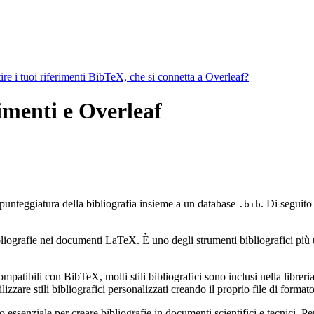
ire i tuoi riferimenti BibTeX, che si connetta a Overleaf?
rimenti e Overleaf
 punteggiatura della bibliografia insieme a un database
. Di seguito
.bib
ografie nei documenti LaTeX. È uno degli strumenti bibliografici più util
mpatibili con BibTeX, molti stili bibliografici sono inclusi nella libreria 
zzare stili bibliografici personalizzati creando il proprio file di form
ssenziale per creare bibliografie in documenti scientifici e tecnici. Pe