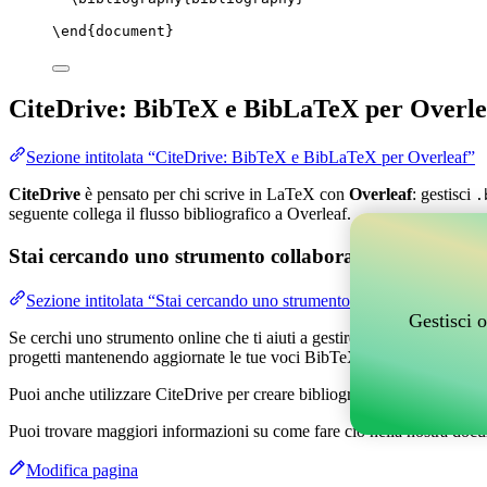
\end
{
document
}
CiteDrive: BibTeX e BibLaTeX per Overle
Sezione intitolata “CiteDrive: BibTeX e BibLaTeX per Overleaf”
CiteDrive
è pensato per chi scrive in LaTeX con
Overleaf
: gestisci
.
seguente collega il flusso bibliografico a Overleaf.
Stai cercando uno strumento collaborativo online per g
Sezione intitolata “Stai cercando uno strumento collaborativo online
Gestisci o
Se cerchi uno strumento online che ti aiuti a gestire i tuoi riferimenti,
progetti mantenendo aggiornate le tue voci BibTeX nel tuo progetto O
Puoi anche utilizzare CiteDrive per creare bibliografie e citazioni in v
Puoi trovare maggiori informazioni su come fare ciò nella nostra docu
Modifica pagina