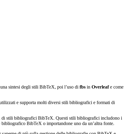
 una sintesi degli stili BibTeX, poi l’uso di
fbs
in
Overleaf
e come
izzati e supporta molti diversi stili bibliografici e formati di
di stili bibliografici BibTeX. Questi stili bibliografici includono i
ato bibliografico BibTeX o importandone uno da un’altra fonte.
r saperne di più sulla gestione delle bibliografie con BibTeX e