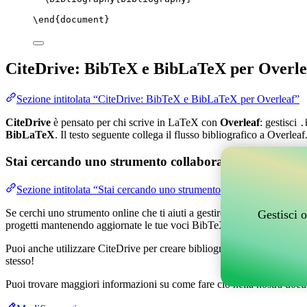
\end
{
document
}
CiteDrive: BibTeX e BibLaTeX per Overle
Sezione intitolata “CiteDrive: BibTeX e BibLaTeX per Overleaf”
CiteDrive
è pensato per chi scrive in LaTeX con
Overleaf
: gestisci
.
BibLaTeX
. Il testo seguente collega il flusso bibliografico a Overleaf
Stai cercando uno strumento collaborativo online per g
Sezione intitolata “Stai cercando uno strumento collaborativo online
Se cerchi uno strumento online che ti aiuti a gestire i tuoi riferimenti,
Gestisci o
progetti mantenendo aggiornate le tue voci BibTeX nel tuo progetto O
Puoi anche utilizzare CiteDrive per creare bibliografie e citazioni in v
stesso!
Puoi trovare maggiori informazioni su come fare ciò nella nostra docu