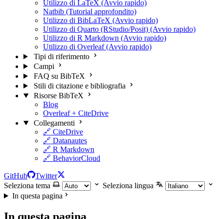
Utilizzo di LaTeX (Avvio rapido)
Natbib (Tutorial approfondito)
Utilizzo di BibLaTeX (Avvio rapido)
Utilizzo di Quarto (RStudio/Posit) (Avvio rapido)
Utilizzo di R Markdown (Avvio rapido)
Utilizzo di Overleaf (Avvio rapido)
Tipi di riferimento
Campi
FAQ su BibTeX
Stili di citazione e bibliografia
Risorse BibTeX
Blog
Overleaf + CiteDrive
Collegamenti
🔗 CiteDrive
🔗 Datanautes
🔗 R Markdown
🔗 BehaviorCloud
GitHub
Twitter
Seleziona tema
Seleziona lingua
In questa pagina
In questa pagina