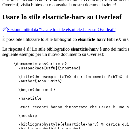
Overleaf, visita bibtex.eu o consulta la nostra documentazione!
Usare lo stile
elsarticle-harv
su Overleaf
Sezione intitolata “Usare lo stile elsarticle-harv su Overleaf”
È possibile utilizzare lo stile bibliografico
elsarticle-harv
BibTeX in O
La risposta è sì! Lo stile bibliografico
elsarticle-harv
è uno dei molti s
seguente esempio per un nuovo documento su Overleaf:
\documentclass
{
article
}
\usepackage
[
utf8
]{
inputenc
}
\title
{Un esempio LaTeX di riferimenti BibTeX ut
\author
{John Smith}
\begin
{
document
}
\maketitle
Studi recenti hanno dimostrato che LaTeX è uno s
\medskip
\bibliographystyle
{elsarticle-harv} 
% carica qui
\bibliography
{bibliography}