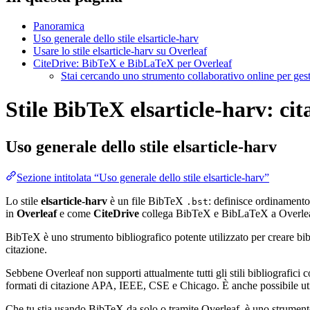
Panoramica
Uso generale dello stile elsarticle-harv
Usare lo stile elsarticle-harv su Overleaf
CiteDrive: BibTeX e BibLaTeX per Overleaf
Stai cercando uno strumento collaborativo online per gest
Stile BibTeX elsarticle-harv: cit
Uso generale dello stile
elsarticle-harv
Sezione intitolata “Uso generale dello stile elsarticle-harv”
Lo stile
elsarticle-harv
è un file BibTeX
: definisce ordinamento
.bst
in
Overleaf
e come
CiteDrive
collega BibTeX e BibLaTeX a Overlea
BibTeX è uno strumento bibliografico potente utilizzato per creare bibli
citazione.
Sebbene Overleaf non supporti attualmente tutti gli stili bibliografici co
formati di citazione APA, IEEE, CSE e Chicago. È anche possibile utili
Che tu stia usando BibTeX da solo o tramite Overleaf, è uno strumento e