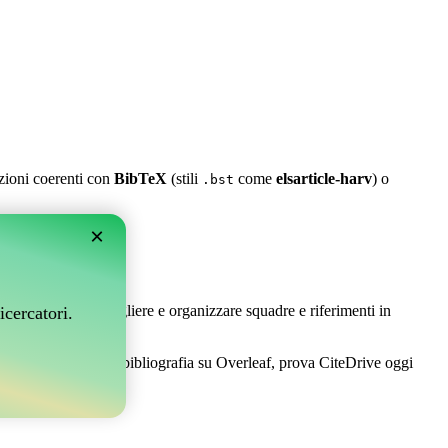
azioni coerenti con
BibTeX
(stili
come
elsarticle-harv
) o
.bst
×
leaf?
 Ti permette di raccogliere e organizzare squadre e riferimenti in
icercatori.
ice per gestire la tua bibliografia su Overleaf, prova CiteDrive oggi