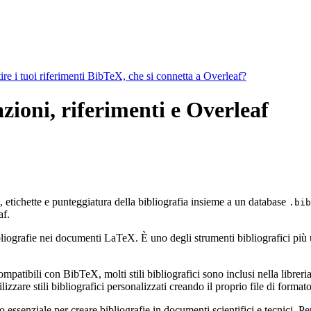
ire i tuoi riferimenti BibTeX, che si connetta a Overleaf?
azioni, riferimenti e Overleaf
, etichette e punteggiatura della bibliografia insieme a un database
.bib
f.
ografie nei documenti LaTeX. È uno degli strumenti bibliografici più util
mpatibili con BibTeX, molti stili bibliografici sono inclusi nella libreria 
zzare stili bibliografici personalizzati creando il proprio file di form
ssenziale per creare bibliografie in documenti scientifici e tecnici. Pe