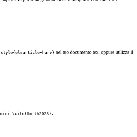
nel tuo documento tex, oppure utilizza il
ystyle{elsarticle-harv}
mici 
\cite
{
Smith2023
}.