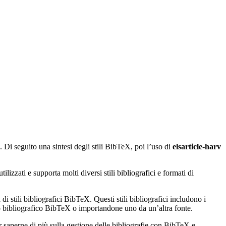
. Di seguito una sintesi degli stili BibTeX, poi l’uso di
elsarticle-harv
izzati e supporta molti diversi stili bibliografici e formati di
di stili bibliografici BibTeX. Questi stili bibliografici includono i
ato bibliografico BibTeX o importandone uno da un’altra fonte.
r saperne di più sulla gestione delle bibliografie con BibTeX e