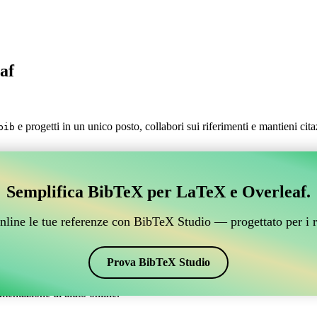
af
e progetti in un unico posto, collabori sui riferimenti e mantieni cit
bib
.
estire i tuoi riferimenti BibTeX, che si connetta a Over
Semplifica BibTeX per LaTeX e Overleaf.
 per gestire i tuoi riferimenti BibTeX, che si connetta a Overleaf?”
 citazioni e bibliografia su Overleaf, CiteDrive potrebbe essere perfetto!
nline le tue referenze con BibTeX Studio — progettato per i r
verleaf.
ari stili, incluso elsarticle-harv. Quindi, se stai cercando un modo sempl
Prova BibTeX Studio
mentazione di aiuto online.