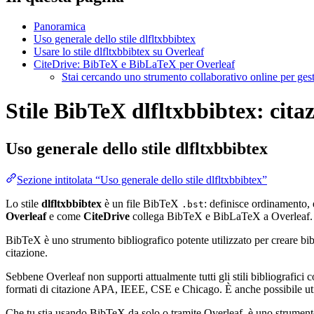
Panoramica
Uso generale dello stile dlfltxbbibtex
Usare lo stile dlfltxbbibtex su Overleaf
CiteDrive: BibTeX e BibLaTeX per Overleaf
Stai cercando uno strumento collaborativo online per gest
Stile BibTeX dlfltxbbibtex: citaz
Uso generale dello stile
dlfltxbbibtex
Sezione intitolata “Uso generale dello stile dlfltxbbibtex”
Lo stile
dlfltxbbibtex
è un file BibTeX
: definisce ordinamento, 
.bst
Overleaf
e come
CiteDrive
collega BibTeX e BibLaTeX a Overleaf.
BibTeX è uno strumento bibliografico potente utilizzato per creare bibli
citazione.
Sebbene Overleaf non supporti attualmente tutti gli stili bibliografici co
formati di citazione APA, IEEE, CSE e Chicago. È anche possibile utili
Che tu stia usando BibTeX da solo o tramite Overleaf, è uno strumento e