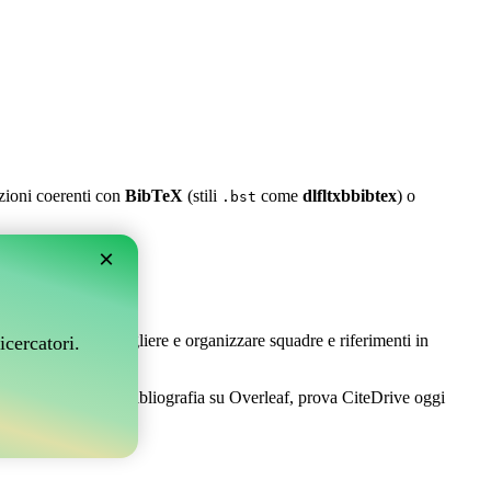
azioni coerenti con
BibTeX
(stili
come
dlfltxbbibtex
) o
.bst
×
leaf?
 Ti permette di raccogliere e organizzare squadre e riferimenti in
icercatori.
e per gestire la tua bibliografia su Overleaf, prova CiteDrive oggi