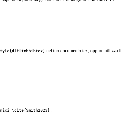
nel tuo documento tex, oppure utilizza il
tyle{dlfltxbbibtex}
mici 
\cite
{
Smith2023
}.