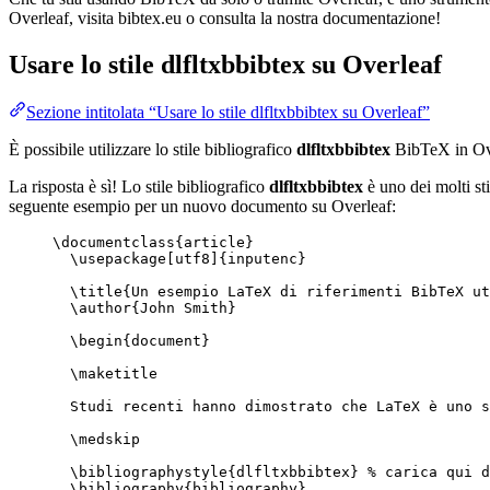
Overleaf, visita bibtex.eu o consulta la nostra documentazione!
Usare lo stile
dlfltxbbibtex
su Overleaf
Sezione intitolata “Usare lo stile dlfltxbbibtex su Overleaf”
È possibile utilizzare lo stile bibliografico
dlfltxbbibtex
BibTeX in Ov
La risposta è sì! Lo stile bibliografico
dlfltxbbibtex
è uno dei molti sti
seguente esempio per un nuovo documento su Overleaf:
\documentclass
{
article
}
\usepackage
[
utf8
]{
inputenc
}
\title
{Un esempio LaTeX di riferimenti BibTeX ut
\author
{John Smith}
\begin
{
document
}
\maketitle
Studi recenti hanno dimostrato che LaTeX è uno s
\medskip
\bibliographystyle
{dlfltxbbibtex} 
% carica qui d
\bibliography
{bibliography}