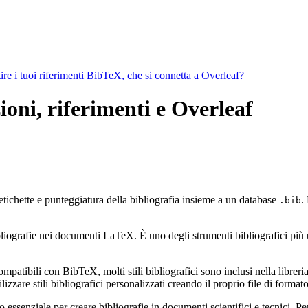
ire i tuoi riferimenti BibTeX, che si connetta a Overleaf?
ioni, riferimenti e Overleaf
etichette e punteggiatura della bibliografia insieme a un database
.
.bib
ografie nei documenti LaTeX. È uno degli strumenti bibliografici più util
mpatibili con BibTeX, molti stili bibliografici sono inclusi nella libreria 
zzare stili bibliografici personalizzati creando il proprio file di form
ssenziale per creare bibliografie in documenti scientifici e tecnici. Pe