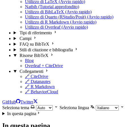
Utilizzo di LaTeX (Avvio rapido)
Natbib (Tutorial approfondito)
Utilizzo di BibLaTeX (Avvio rapido)
Utilizzo di Quarto (RStudio/Posit) (Avvio rapido)
Utilizzo di R Markdown (Avvio rapido)
Utilizzo di Overleaf (Avvio rapido)
Tipi di riferimento
Campi
FAQ su BibTeX
Stili di citazione e bibliografia
Risorse BibTeX
Blog
Overleaf + CiteDrive
Collegamenti
🔗 CiteDrive
🔗 Datanautes
🔗 R Markdown
🔗 BehaviorCloud
GitHub
Twitter
Seleziona tema
Seleziona lingua
In questa pagina
In questa pagina