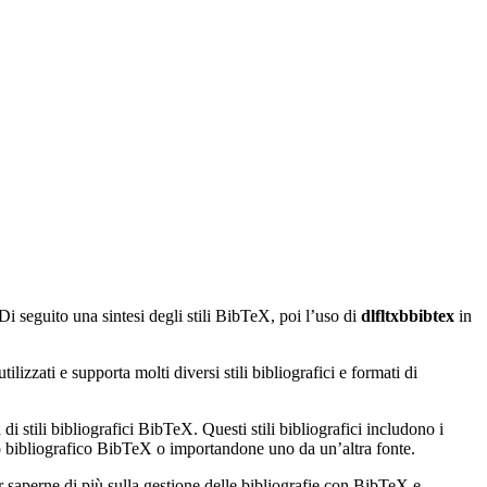
 Di seguito una sintesi degli stili BibTeX, poi l’uso di
dlfltxbbibtex
in
izzati e supporta molti diversi stili bibliografici e formati di
di stili bibliografici BibTeX. Questi stili bibliografici includono i
ato bibliografico BibTeX o importandone uno da un’altra fonte.
r saperne di più sulla gestione delle bibliografie con BibTeX e