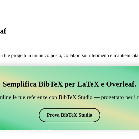
af
e progetti in un unico posto, collabori sui riferimenti e mantieni cit
bib
.
estire i tuoi riferimenti BibTeX, che si connetta a Over
Semplifica BibTeX per LaTeX e Overleaf.
 per gestire i tuoi riferimenti BibTeX, che si connetta a Overleaf?”
 citazioni e bibliografia su Overleaf, CiteDrive potrebbe essere perfetto!
nline le tue referenze con BibTeX Studio — progettato per i r
verleaf.
ari stili, incluso dlfltxbbibtex. Quindi, se stai cercando un modo semplic
Prova BibTeX Studio
mentazione di aiuto online.