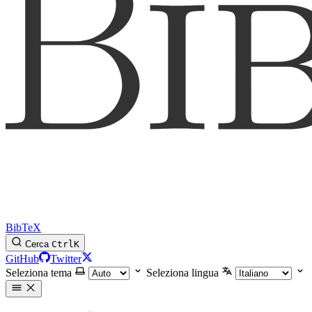
BibTeX
Cerca
Ctrl
K
GitHub
Twitter
Seleziona tema
Seleziona lingua