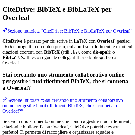
CiteDrive: BibTeX e BibLaTeX per
Overleaf
Sezione intitolata “CiteDrive: BibTeX e BibLaTeX per Overleaf”
CiteDrive
è pensato per chi scrive in LaTeX con
Overleaf
: gestisci
e progetti in un unico posto, collabori sui riferimenti e mantieni
.bib
citazioni coerenti con
BibTeX
(stili
come
dk-apali
) o
.bst
BibLaTeX
. Il testo seguente collega il flusso bibliografico a
Overleaf.
Stai cercando uno strumento collaborativo online
per gestire i tuoi riferimenti BibTeX, che si connetta
a Overleaf?
Sezione intitolata “Stai cercando uno strumento collaborativo
online per gestire i tuoi riferimenti BibTeX, che si connetta a
Overleaf?”
Se cerchi uno strumento online che ti aiuti a gestire i tuoi riferimenti,
citazioni e bibliografia su Overleaf, CiteDrive potrebbe essere
perfetto! Ti permette di raccogliere e organizzare squadre e