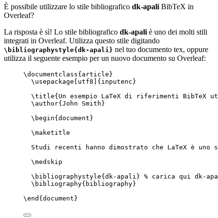
È possibile utilizzare lo stile bibliografico
dk-apali
BibTeX in
Overleaf?
La risposta è sì! Lo stile bibliografico
dk-apali
è uno dei molti stili
integrati in Overleaf. Utilizza questo stile digitando
nel tuo documento tex, oppure
\bibliographystyle{dk-apali}
utilizza il seguente esempio per un nuovo documento su Overleaf:
\documentclass
{
article
}
\usepackage
[
utf8
]{
inputenc
}
\title
{Un esempio LaTeX di riferimenti BibTeX ut
\author
{John Smith}
\begin
{
document
}
\maketitle
Studi recenti hanno dimostrato che LaTeX è uno s
\medskip
\bibliographystyle
{dk-apali} 
% carica qui dk-apa
\bibliography
{bibliography}
\end
{
document
}