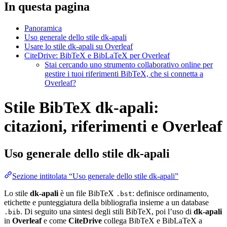
In questa pagina
Panoramica
Uso generale dello stile dk-apali
Usare lo stile dk-apali su Overleaf
CiteDrive: BibTeX e BibLaTeX per Overleaf
Stai cercando uno strumento collaborativo online per
gestire i tuoi riferimenti BibTeX, che si connetta a
Overleaf?
Stile BibTeX dk-apali:
citazioni, riferimenti e Overleaf
Uso generale dello stile
dk-apali
Sezione intitolata “Uso generale dello stile dk-apali”
Lo stile
dk-apali
è un file BibTeX
: definisce ordinamento,
.bst
etichette e punteggiatura della bibliografia insieme a un database
. Di seguito una sintesi degli stili BibTeX, poi l’uso di
dk-apali
.bib
in
Overleaf
e come
CiteDrive
collega BibTeX e BibLaTeX a