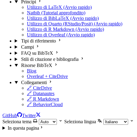
Principi
Utilizzo di LaTeX (Avvio rapido)
Natbib (Tutorial approfondito)
Utilizzo di BibLaTeX (Avvio rapido)
Utilizzo di Quarto (RStudio/Posit) (Avvio rapido)
Utilizzo di R Markdown (Avvio rapido)
Utilizzo di Overleaf (Avvio rapido)
Tipi di riferimento
Campi
FAQ su BibTeX
Stili di citazione e bibliografia
Risorse BibTeX
Blog
Overleaf + CiteDrive
Collegamenti
🔗 CiteDrive
🔗 Datanautes
🔗 R Markdown
🔗 BehaviorCloud
GitHub
Twitter
Seleziona tema
Seleziona lingua
In questa pagina