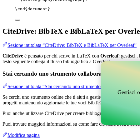
\end
{
document
}
CiteDrive: BibTeX e BibLaTeX per Overle
Sezione intitolata “CiteDrive: BibTeX e BibLaTeX per Overleaf”
CiteDrive
è pensato per chi scrive in LaTeX con
Overleaf
: gestisci
.
testo seguente collega il flusso bibliografico a Overleaf.
Stai cercando uno strumento collaborativo online per g
Sezione intitolata “Stai cercando uno strumento collaborativo online
Gestisci o
Se cerchi uno strumento online che ti aiuti a gestire i tuoi riferimenti,
progetti mantenendo aggiornate le tue voci BibTeX nel tuo progetto O
Puoi anche utilizzare CiteDrive per creare bibliografie e citazioni in v
Puoi trovare maggiori informazioni su come fare ciò nella nostra docu
Modifica pagina