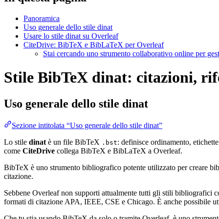
Panoramica
Uso generale dello stile dinat
Usare lo stile dinat su Overleaf
CiteDrive: BibTeX e BibLaTeX per Overleaf
Stai cercando uno strumento collaborativo online per gest
Stile BibTeX dinat: citazioni, ri
Uso generale dello stile
dinat
Sezione intitolata “Uso generale dello stile dinat”
Lo stile
dinat
è un file BibTeX
: definisce ordinamento, etichett
.bst
come
CiteDrive
collega BibTeX e BibLaTeX a Overleaf.
BibTeX è uno strumento bibliografico potente utilizzato per creare bibli
citazione.
Sebbene Overleaf non supporti attualmente tutti gli stili bibliografici co
formati di citazione APA, IEEE, CSE e Chicago. È anche possibile utili
Che tu stia usando BibTeX da solo o tramite Overleaf, è uno strumento e