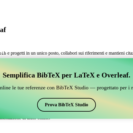
af
e progetti in un unico posto, collabori sui riferimenti e mantieni cit
bib
estire i tuoi riferimenti BibTeX, che si connetta a Over
Semplifica BibTeX per LaTeX e Overleaf.
 per gestire i tuoi riferimenti BibTeX, che si connetta a Overleaf?”
nline le tue referenze con BibTeX Studio — progettato per i r
 citazioni e bibliografia su Overleaf, CiteDrive potrebbe essere perfetto!
verleaf.
Prova BibTeX Studio
ari stili, incluso dinat. Quindi, se stai cercando un modo semplice per ge
mentazione di aiuto online.