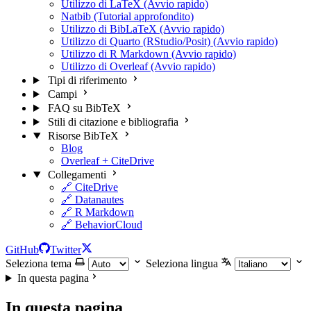
Utilizzo di LaTeX (Avvio rapido)
Natbib (Tutorial approfondito)
Utilizzo di BibLaTeX (Avvio rapido)
Utilizzo di Quarto (RStudio/Posit) (Avvio rapido)
Utilizzo di R Markdown (Avvio rapido)
Utilizzo di Overleaf (Avvio rapido)
Tipi di riferimento
Campi
FAQ su BibTeX
Stili di citazione e bibliografia
Risorse BibTeX
Blog
Overleaf + CiteDrive
Collegamenti
🔗 CiteDrive
🔗 Datanautes
🔗 R Markdown
🔗 BehaviorCloud
GitHub
Twitter
Seleziona tema
Seleziona lingua
In questa pagina
In questa pagina