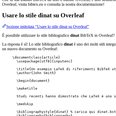
Overleaf, visita bibtex.eu o consulta la nostra documentazione!
Usare lo stile
dinat
su Overleaf
Sezione intitolata “Usare lo stile dinat su Overleaf”
È possibile utilizzare lo stile bibliografico
dinat
BibTeX in Overleaf?
La risposta è sì! Lo stile bibliografico
dinat
è uno dei molti stili integr
un nuovo documento su Overleaf:
\documentclass
{
article
}
\usepackage
[
utf8
]{
inputenc
}
\title
{Un esempio LaTeX di riferimenti BibTeX ut
\author
{John Smith}
\begin
{
document
}
\maketitle
Studi recenti hanno dimostrato che LaTeX è uno s
\medskip
\bibliographystyle
{dinat} 
% carica qui dinat.bst
\bibliography
{bibliography}