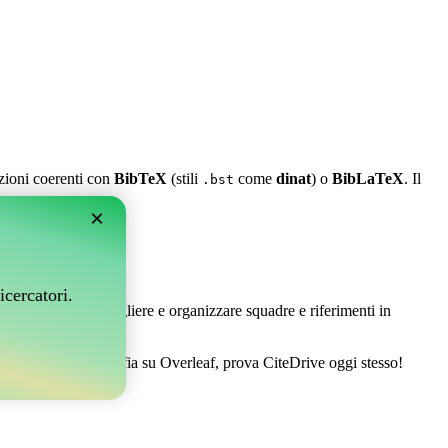
azioni coerenti con
BibTeX
(stili
come
dinat
) o
BibLaTeX
. Il
.bst
×
leaf?
icercatori.
 Ti permette di raccogliere e organizzare squadre e riferimenti in
stire la tua bibliografia su Overleaf, prova CiteDrive oggi stesso!