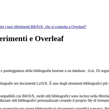
ire i tuoi riferimenti BibTeX, che si connetta a Overleaf?
ferimenti e Overleaf
e e punteggiatura della bibliografia insieme a un database
. Di segui
.bib
ografie nei documenti LaTeX. È uno degli strumenti bibliografici più util
mpatibili con BibTeX, molti stili bibliografici sono inclusi nella libreria 
zzare stili bibliografici personalizzati creando il proprio file di form
ssenziale per creare bibliografie in documenti scientifici e tecnici. Pe