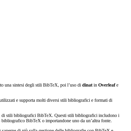
to una sintesi degli stili BibTeX, poi l’uso di
dinat
in
Overleaf
e
izzati e supporta molti diversi stili bibliografici e formati di
di stili bibliografici BibTeX. Questi stili bibliografici includono i
ato bibliografico BibTeX o importandone uno da un’altra fonte.
r saperne di più sulla gestione delle bibliografie con BibTeX e