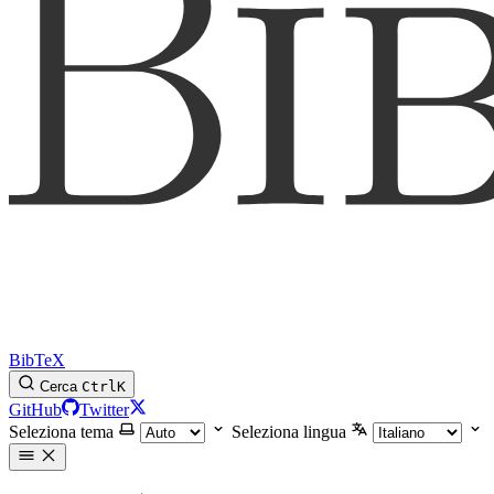
BibTeX
Cerca
Ctrl
K
GitHub
Twitter
Seleziona tema
Seleziona lingua