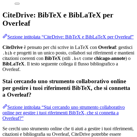
CiteDrive: BibTeX e BibLaTeX per
Overleaf
Sezione intitolata “CiteDrive: BibTeX e BibLaTeX per Overleaf”
CiteDrive
è pensato per chi scrive in LaTeX con
Overleaf
: gestisci
e progetti in un unico posto, collabori sui riferimenti e mantieni
.bib
citazioni coerenti con
BibTeX
(stili
come
chicago-annote
) o
.bst
BibLaTeX
. Il testo seguente collega il flusso bibliografico a
Overleaf.
Stai cercando uno strumento collaborativo online
per gestire i tuoi riferimenti BibTeX, che si connetta
a Overleaf?
Sezione intitolata “Stai cercando uno strumento collaborativo
online per gestire i tuoi riferimenti BibTeX, che si connetta a
Overleaf?”
Se cerchi uno strumento online che ti aiuti a gestire i tuoi riferimenti,
citazioni e bibliografia su Overleaf, CiteDrive potrebbe essere