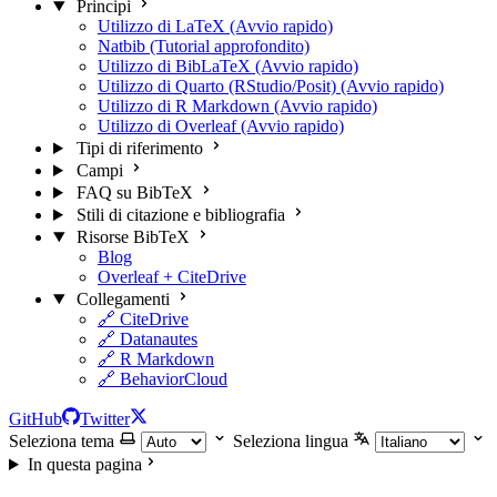
Principi
Utilizzo di LaTeX (Avvio rapido)
Natbib (Tutorial approfondito)
Utilizzo di BibLaTeX (Avvio rapido)
Utilizzo di Quarto (RStudio/Posit) (Avvio rapido)
Utilizzo di R Markdown (Avvio rapido)
Utilizzo di Overleaf (Avvio rapido)
Tipi di riferimento
Campi
FAQ su BibTeX
Stili di citazione e bibliografia
Risorse BibTeX
Blog
Overleaf + CiteDrive
Collegamenti
🔗 CiteDrive
🔗 Datanautes
🔗 R Markdown
🔗 BehaviorCloud
GitHub
Twitter
Seleziona tema
Seleziona lingua
In questa pagina