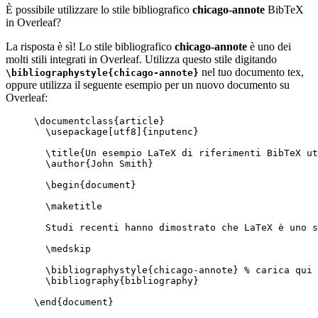
È possibile utilizzare lo stile bibliografico
chicago-annote
BibTeX
in Overleaf?
La risposta è sì! Lo stile bibliografico
chicago-annote
è uno dei
molti stili integrati in Overleaf. Utilizza questo stile digitando
nel tuo documento tex,
\bibliographystyle{chicago-annote}
oppure utilizza il seguente esempio per un nuovo documento su
Overleaf:
\documentclass
{
article
}
\usepackage
[
utf8
]{
inputenc
}
\title
{Un esempio LaTeX di riferimenti BibTeX ut
\author
{John Smith}
\begin
{
document
}
\maketitle
Studi recenti hanno dimostrato che LaTeX è uno s
\medskip
\bibliographystyle
{chicago-annote} 
% carica qui 
\bibliography
{bibliography}
\end
{
document
}