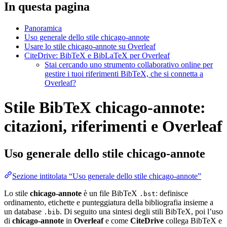
In questa pagina
Panoramica
Uso generale dello stile chicago-annote
Usare lo stile chicago-annote su Overleaf
CiteDrive: BibTeX e BibLaTeX per Overleaf
Stai cercando uno strumento collaborativo online per
gestire i tuoi riferimenti BibTeX, che si connetta a
Overleaf?
Stile BibTeX chicago-annote:
citazioni, riferimenti e Overleaf
Uso generale dello stile
chicago-annote
Sezione intitolata “Uso generale dello stile chicago-annote”
Lo stile
chicago-annote
è un file BibTeX
: definisce
.bst
ordinamento, etichette e punteggiatura della bibliografia insieme a
un database
. Di seguito una sintesi degli stili BibTeX, poi l’uso
.bib
di
chicago-annote
in
Overleaf
e come
CiteDrive
collega BibTeX e