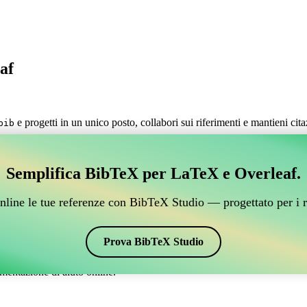
af
e progetti in un unico posto, collabori sui riferimenti e mantieni cit
bib
estire i tuoi riferimenti BibTeX, che si connetta a Over
Semplifica BibTeX per LaTeX e Overleaf.
 per gestire i tuoi riferimenti BibTeX, che si connetta a Overleaf?”
nline le tue referenze con BibTeX Studio — progettato per i r
 citazioni e bibliografia su Overleaf, CiteDrive potrebbe essere perfetto!
verleaf.
Prova BibTeX Studio
ari stili, incluso birthday. Quindi, se stai cercando un modo semplice per
mentazione di aiuto online.