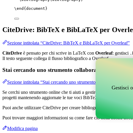
\end
{
document
}
CiteDrive: BibTeX e BibLaTeX per Overle
Sezione intitolata “CiteDrive: BibTeX e BibLaTeX per Overleaf”
CiteDrive
è pensato per chi scrive in LaTeX con
Overleaf
: gestisci
.
Il testo seguente collega il flusso bibliografico a Overleaf.
Stai cercando uno strumento collaborativo online per g
Sezione intitolata “Stai cercando uno strumento collaborativo online
Gestisci o
Se cerchi uno strumento online che ti aiuti a gestire i tuoi riferimenti,
progetti mantenendo aggiornate le tue voci BibTeX nel tuo progetto O
Puoi anche utilizzare CiteDrive per creare bibliografie e citazioni in v
Puoi trovare maggiori informazioni su come fare ciò nella nostra docu
Modifica pagina