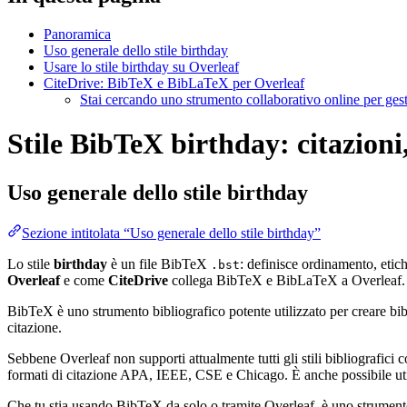
Panoramica
Uso generale dello stile birthday
Usare lo stile birthday su Overleaf
CiteDrive: BibTeX e BibLaTeX per Overleaf
Stai cercando uno strumento collaborativo online per gest
Stile BibTeX birthday: citazioni
Uso generale dello stile
birthday
Sezione intitolata “Uso generale dello stile birthday”
Lo stile
birthday
è un file BibTeX
: definisce ordinamento, etic
.bst
Overleaf
e come
CiteDrive
collega BibTeX e BibLaTeX a Overleaf.
BibTeX è uno strumento bibliografico potente utilizzato per creare bibli
citazione.
Sebbene Overleaf non supporti attualmente tutti gli stili bibliografici co
formati di citazione APA, IEEE, CSE e Chicago. È anche possibile utili
Che tu stia usando BibTeX da solo o tramite Overleaf, è uno strumento e