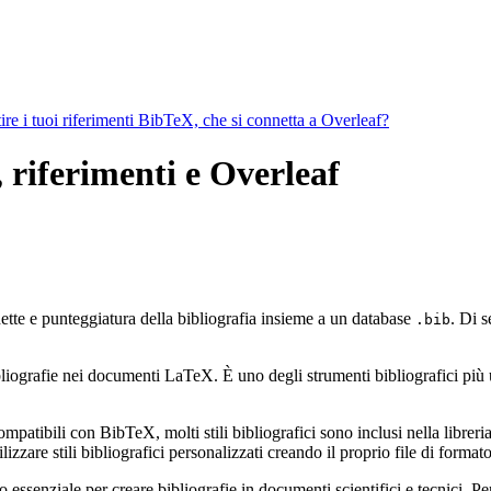
ire i tuoi riferimenti BibTeX, che si connetta a Overleaf?
, riferimenti e Overleaf
hette e punteggiatura della bibliografia insieme a un database
. Di s
.bib
ografie nei documenti LaTeX. È uno degli strumenti bibliografici più util
mpatibili con BibTeX, molti stili bibliografici sono inclusi nella libreria 
zzare stili bibliografici personalizzati creando il proprio file di form
ssenziale per creare bibliografie in documenti scientifici e tecnici. Pe