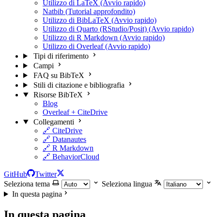
Utilizzo di LaTeX (Avvio rapido)
Natbib (Tutorial approfondito)
Utilizzo di BibLaTeX (Avvio rapido)
Utilizzo di Quarto (RStudio/Posit) (Avvio rapido)
Utilizzo di R Markdown (Avvio rapido)
Utilizzo di Overleaf (Avvio rapido)
Tipi di riferimento
Campi
FAQ su BibTeX
Stili di citazione e bibliografia
Risorse BibTeX
Blog
Overleaf + CiteDrive
Collegamenti
🔗 CiteDrive
🔗 Datanautes
🔗 R Markdown
🔗 BehaviorCloud
GitHub
Twitter
Seleziona tema
Seleziona lingua
In questa pagina
In questa pagina