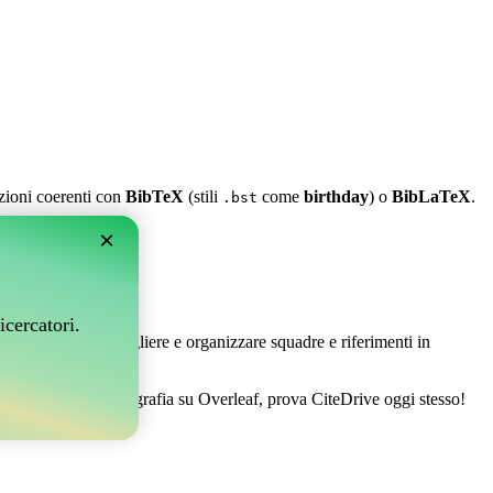
azioni coerenti con
BibTeX
(stili
come
birthday
) o
BibLaTeX
.
.bst
×
leaf?
icercatori.
 Ti permette di raccogliere e organizzare squadre e riferimenti in
 gestire la tua bibliografia su Overleaf, prova CiteDrive oggi stesso!