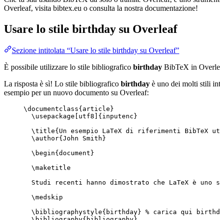
Overleaf, visita bibtex.eu o consulta la nostra documentazione!
Usare lo stile
birthday
su Overleaf
Sezione intitolata “Usare lo stile birthday su Overleaf”
È possibile utilizzare lo stile bibliografico
birthday
BibTeX in Overle
La risposta è sì! Lo stile bibliografico
birthday
è uno dei molti stili in
esempio per un nuovo documento su Overleaf:
\documentclass
{
article
}
\usepackage
[
utf8
]{
inputenc
}
\title
{Un esempio LaTeX di riferimenti BibTeX ut
\author
{John Smith}
\begin
{
document
}
\maketitle
Studi recenti hanno dimostrato che LaTeX è uno s
\medskip
\bibliographystyle
{birthday} 
% carica qui birthd
\bibliography
{bibliography}