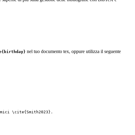
nel tuo documento tex, oppure utilizza il seguente
e{birthday}
mici 
\cite
{
Smith2023
}.