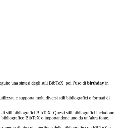
eguito una sintesi degli stili BibTeX, poi l’uso di
birthday
in
izzati e supporta molti diversi stili bibliografici e formati di
di stili bibliografici BibTeX. Questi stili bibliografici includono i
ato bibliografico BibTeX o importandone uno da un’altra fonte.
r saperne di più sulla gestione delle bibliografie con BibTeX e