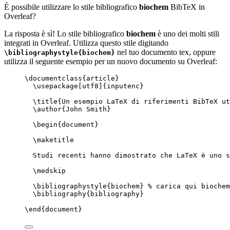
È possibile utilizzare lo stile bibliografico
biochem
BibTeX in
Overleaf?
La risposta è sì! Lo stile bibliografico
biochem
è uno dei molti stili
integrati in Overleaf. Utilizza questo stile digitando
nel tuo documento tex, oppure
\bibliographystyle{biochem}
utilizza il seguente esempio per un nuovo documento su Overleaf:
\documentclass
{
article
}
\usepackage
[
utf8
]{
inputenc
}
\title
{Un esempio LaTeX di riferimenti BibTeX ut
\author
{John Smith}
\begin
{
document
}
\maketitle
Studi recenti hanno dimostrato che LaTeX è uno s
\medskip
\bibliographystyle
{biochem} 
% carica qui biochem
\bibliography
{bibliography}
\end
{
document
}