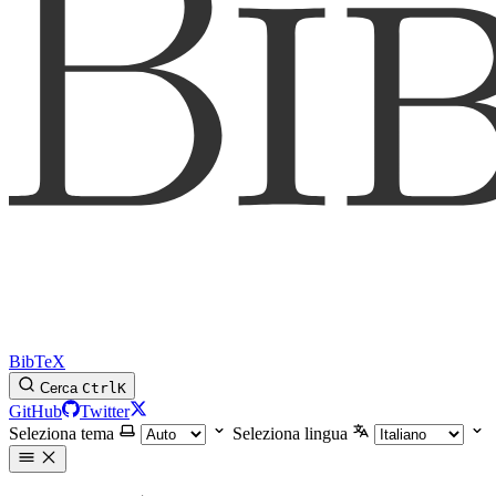
BibTeX
Cerca
Ctrl
K
GitHub
Twitter
Seleziona tema
Seleziona lingua