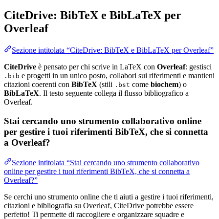
CiteDrive: BibTeX e BibLaTeX per
Overleaf
Sezione intitolata “CiteDrive: BibTeX e BibLaTeX per Overleaf”
CiteDrive
è pensato per chi scrive in LaTeX con
Overleaf
: gestisci
e progetti in un unico posto, collabori sui riferimenti e mantieni
.bib
citazioni coerenti con
BibTeX
(stili
come
biochem
) o
.bst
BibLaTeX
. Il testo seguente collega il flusso bibliografico a
Overleaf.
Stai cercando uno strumento collaborativo online
per gestire i tuoi riferimenti BibTeX, che si connetta
a Overleaf?
Sezione intitolata “Stai cercando uno strumento collaborativo
online per gestire i tuoi riferimenti BibTeX, che si connetta a
Overleaf?”
Se cerchi uno strumento online che ti aiuti a gestire i tuoi riferimenti,
citazioni e bibliografia su Overleaf, CiteDrive potrebbe essere
perfetto! Ti permette di raccogliere e organizzare squadre e