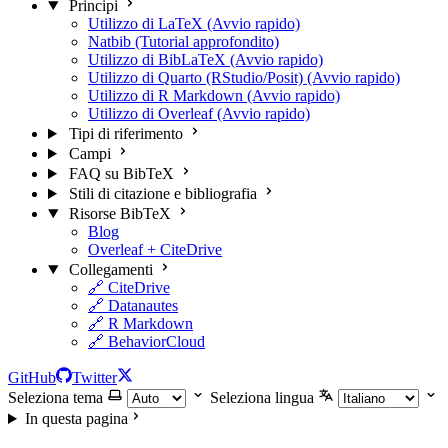
Principi
Utilizzo di LaTeX (Avvio rapido)
Natbib (Tutorial approfondito)
Utilizzo di BibLaTeX (Avvio rapido)
Utilizzo di Quarto (RStudio/Posit) (Avvio rapido)
Utilizzo di R Markdown (Avvio rapido)
Utilizzo di Overleaf (Avvio rapido)
Tipi di riferimento
Campi
FAQ su BibTeX
Stili di citazione e bibliografia
Risorse BibTeX
Blog
Overleaf + CiteDrive
Collegamenti
🔗 CiteDrive
🔗 Datanautes
🔗 R Markdown
🔗 BehaviorCloud
GitHub
Twitter
Seleziona tema
Seleziona lingua
In questa pagina