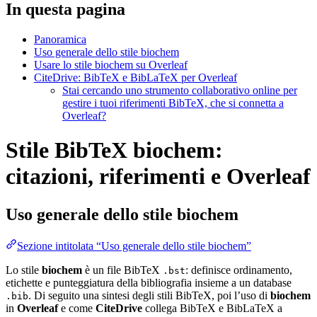
In questa pagina
Panoramica
Uso generale dello stile biochem
Usare lo stile biochem su Overleaf
CiteDrive: BibTeX e BibLaTeX per Overleaf
Stai cercando uno strumento collaborativo online per
gestire i tuoi riferimenti BibTeX, che si connetta a
Overleaf?
Stile BibTeX biochem:
citazioni, riferimenti e Overleaf
Uso generale dello stile
biochem
Sezione intitolata “Uso generale dello stile biochem”
Lo stile
biochem
è un file BibTeX
: definisce ordinamento,
.bst
etichette e punteggiatura della bibliografia insieme a un database
. Di seguito una sintesi degli stili BibTeX, poi l’uso di
biochem
.bib
in
Overleaf
e come
CiteDrive
collega BibTeX e BibLaTeX a