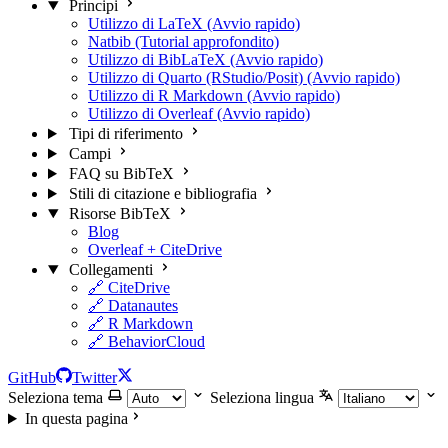
Principi
Utilizzo di LaTeX (Avvio rapido)
Natbib (Tutorial approfondito)
Utilizzo di BibLaTeX (Avvio rapido)
Utilizzo di Quarto (RStudio/Posit) (Avvio rapido)
Utilizzo di R Markdown (Avvio rapido)
Utilizzo di Overleaf (Avvio rapido)
Tipi di riferimento
Campi
FAQ su BibTeX
Stili di citazione e bibliografia
Risorse BibTeX
Blog
Overleaf + CiteDrive
Collegamenti
🔗 CiteDrive
🔗 Datanautes
🔗 R Markdown
🔗 BehaviorCloud
GitHub
Twitter
Seleziona tema
Seleziona lingua
In questa pagina