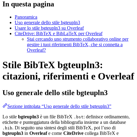
In questa pagina
Panoramica
Uso generale dello stile bgteupln3
Usare lo stile bgteupln3 su Overleaf
CiteDrive: BibTeX e BibLaTeX per Overleaf
Stai cercando uno strumento collaborativo online per
gestire i tuoi riferimenti BibTeX, che si connetta a
Overleaf?
Stile BibTeX bgteupln3:
citazioni, riferimenti e Overleaf
Uso generale dello stile
bgteupln3
Sezione intitolata “Uso generale dello stile bgteupln3”
Lo stile
bgteupln3
è un file BibTeX
: definisce ordinamento,
.bst
etichette e punteggiatura della bibliografia insieme a un database
. Di seguito una sintesi degli stili BibTeX, poi l’uso di
.bib
bgteupln3
in
Overleaf
e come
CiteDrive
collega BibTeX e