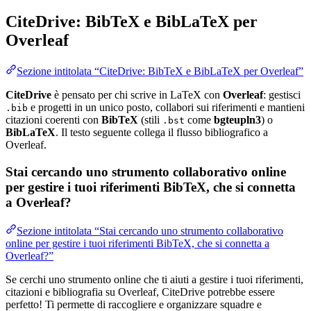
CiteDrive: BibTeX e BibLaTeX per
Overleaf
Sezione intitolata “CiteDrive: BibTeX e BibLaTeX per Overleaf”
CiteDrive
è pensato per chi scrive in LaTeX con
Overleaf
: gestisci
e progetti in un unico posto, collabori sui riferimenti e mantieni
.bib
citazioni coerenti con
BibTeX
(stili
come
bgteupln3
) o
.bst
BibLaTeX
. Il testo seguente collega il flusso bibliografico a
Overleaf.
Stai cercando uno strumento collaborativo online
per gestire i tuoi riferimenti BibTeX, che si connetta
a Overleaf?
Sezione intitolata “Stai cercando uno strumento collaborativo
online per gestire i tuoi riferimenti BibTeX, che si connetta a
Overleaf?”
Se cerchi uno strumento online che ti aiuti a gestire i tuoi riferimenti,
citazioni e bibliografia su Overleaf, CiteDrive potrebbe essere
perfetto! Ti permette di raccogliere e organizzare squadre e