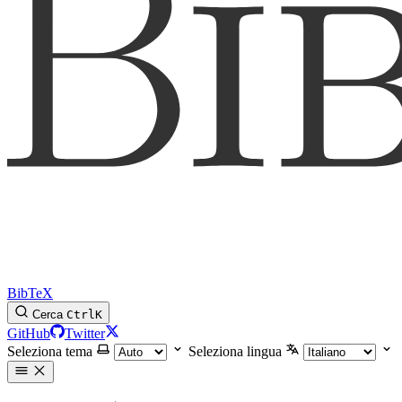
BibTeX
Cerca
Ctrl
K
GitHub
Twitter
Seleziona tema
Seleziona lingua