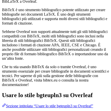
BibLaTeX a Overleaf.
BibTeX è uno strumento bibliografico potente utilizzato per creare
bibliografie nei documenti LaTeX. È uno degli strumenti
bibliografici più utilizzati e supporta molti diversi stili bibliografici e
formati di citazione.
Sebbene Overleaf non supporti attualmente tutti gli stili bibliografici
compatibili con BibTeX, molti stili bibliografici sono inclusi nella
libreria di stili bibliografici BibTeX. Questi stili bibliografici
includono i formati di citazione APA, IEEE, CSE e Chicago. È
anche possibile utilizzare stili bibliografici personalizzati creando il
proprio file di formato bibliografico BibTeX o importandone uno da
un’altra fonte.
Che tu stia usando BibTeX da solo o tramite Overleaf, è uno
strumento essenziale per creare bibliografie in documenti scientifici e
tecnici. Per saperne di più sulla gestione delle bibliografie con
BibTeX e Overleaf, visita bibtex.eu o consulta la nostra
documentazione!
Usare lo stile
bgteupln3
su Overleaf
Sezione intitolata “Usare lo stile bgteupln3 su Overleaf”