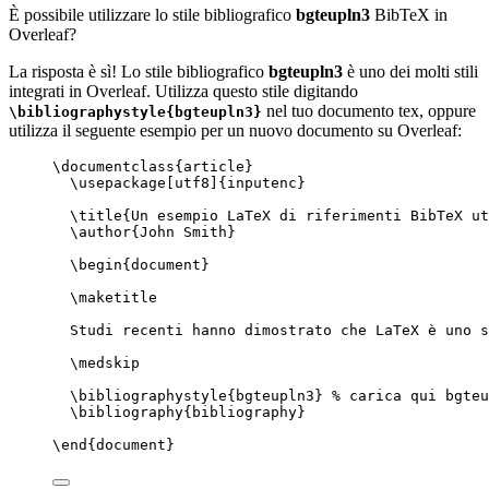
È possibile utilizzare lo stile bibliografico
bgteupln3
BibTeX in
Overleaf?
La risposta è sì! Lo stile bibliografico
bgteupln3
è uno dei molti stili
integrati in Overleaf. Utilizza questo stile digitando
nel tuo documento tex, oppure
\bibliographystyle{bgteupln3}
utilizza il seguente esempio per un nuovo documento su Overleaf:
\documentclass
{
article
}
\usepackage
[
utf8
]{
inputenc
}
\title
{Un esempio LaTeX di riferimenti BibTeX ut
\author
{John Smith}
\begin
{
document
}
\maketitle
Studi recenti hanno dimostrato che LaTeX è uno s
\medskip
\bibliographystyle
{bgteupln3} 
% carica qui bgteu
\bibliography
{bibliography}
\end
{
document
}