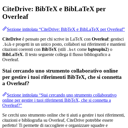
CiteDrive: BibTeX e BibLaTeX per
Overleaf
Sezione intitolata “CiteDrive: BibTeX e BibLaTeX per Overleaf”
CiteDrive
è pensato per chi scrive in LaTeX con
Overleaf
: gestisci
e progetti in un unico posto, collabori sui riferimenti e mantieni
.bib
citazioni coerenti con
BibTeX
(stili
come
bgteupln2
) o
.bst
BibLaTeX
. Il testo seguente collega il flusso bibliografico a
Overleaf.
Stai cercando uno strumento collaborativo online
per gestire i tuoi riferimenti BibTeX, che si connetta
a Overleaf?
Sezione intitolata “Stai cercando uno strumento collaborativo
online per gestire i tuoi riferimenti BibTeX, che si connetta a
Overleaf?”
Se cerchi uno strumento online che ti aiuti a gestire i tuoi riferimenti,
citazioni e bibliografia su Overleaf, CiteDrive potrebbe essere
perfetto! Ti permette di raccogliere e organizzare squadre e