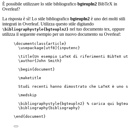
È possibile utilizzare lo stile bibliografico
bgteupln2
BibTeX in
Overleaf?
La risposta è sì! Lo stile bibliografico
bgteupln2
è uno dei molti stili
integrati in Overleaf. Utilizza questo stile digitando
nel tuo documento tex, oppure
\bibliographystyle{bgteupln2}
utilizza il seguente esempio per un nuovo documento su Overleaf:
\documentclass
{
article
}
\usepackage
[
utf8
]{
inputenc
}
\title
{Un esempio LaTeX di riferimenti BibTeX ut
\author
{John Smith}
\begin
{
document
}
\maketitle
Studi recenti hanno dimostrato che LaTeX è uno s
\medskip
\bibliographystyle
{bgteupln2} 
% carica qui bgteu
\bibliography
{bibliography}
\end
{
document
}