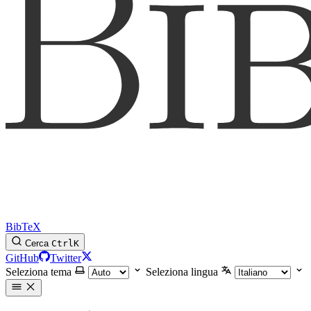
BibTeX
Cerca
Ctrl
K
GitHub
Twitter
Seleziona tema
Seleziona lingua