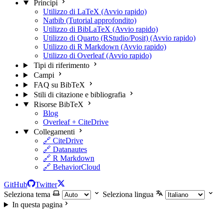
Principi
Utilizzo di LaTeX (Avvio rapido)
Natbib (Tutorial approfondito)
Utilizzo di BibLaTeX (Avvio rapido)
Utilizzo di Quarto (RStudio/Posit) (Avvio rapido)
Utilizzo di R Markdown (Avvio rapido)
Utilizzo di Overleaf (Avvio rapido)
Tipi di riferimento
Campi
FAQ su BibTeX
Stili di citazione e bibliografia
Risorse BibTeX
Blog
Overleaf + CiteDrive
Collegamenti
🔗 CiteDrive
🔗 Datanautes
🔗 R Markdown
🔗 BehaviorCloud
GitHub
Twitter
Seleziona tema
Seleziona lingua
In questa pagina