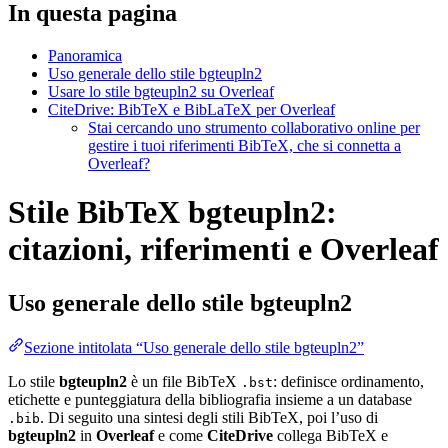
In questa pagina
Panoramica
Uso generale dello stile bgteupln2
Usare lo stile bgteupln2 su Overleaf
CiteDrive: BibTeX e BibLaTeX per Overleaf
Stai cercando uno strumento collaborativo online per
gestire i tuoi riferimenti BibTeX, che si connetta a
Overleaf?
Stile BibTeX bgteupln2:
citazioni, riferimenti e Overleaf
Uso generale dello stile
bgteupln2
Sezione intitolata “Uso generale dello stile bgteupln2”
Lo stile
bgteupln2
è un file BibTeX
: definisce ordinamento,
.bst
etichette e punteggiatura della bibliografia insieme a un database
. Di seguito una sintesi degli stili BibTeX, poi l’uso di
.bib
bgteupln2
in
Overleaf
e come
CiteDrive
collega BibTeX e