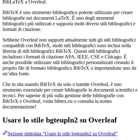
BibLaTeX a Overleaf.
BibTeX è uno strumento bibliografico potente utilizzato per creare
bibliografie nei documenti LaTeX. È uno degli strumenti
bibliografici più utilizzati e supporta molti diversi stili bibliografici e
formati di citazione.
Sebbene Overleaf non supporti attualmente tutti gli stili bibliografici
compatibili con BibTeX, molti stili bibliografici sono inclusi nella
libreria di stili bibliografici BibTeX. Questi stili bibliografici
includono i formati di citazione APA, IEEE, CSE e Chicago. È
anche possibile utilizzare stili bibliografici personalizzati creando il
proprio file di formato bibliografico BibTeX o importandone uno da
un’altra fonte.
Che tu stia usando BibTeX da solo o tramite Overleaf, è uno
strumento essenziale per creare bibliografie in documenti scientifici e
tecnici. Per saperne di più sulla gestione delle bibliografie con
BibTeX e Overleaf, visita bibtex.eu o consulta la nostra
documentazione!
Usare lo stile
bgteupln2
su Overleaf
Sezione intitolata “Usare lo stile bgteupln2 su Overleaf”