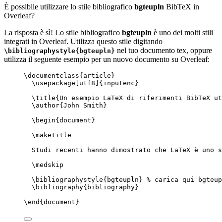
È possibile utilizzare lo stile bibliografico
bgteupln
BibTeX in
Overleaf?
La risposta è sì! Lo stile bibliografico
bgteupln
è uno dei molti stili
integrati in Overleaf. Utilizza questo stile digitando
nel tuo documento tex, oppure
\bibliographystyle{bgteupln}
utilizza il seguente esempio per un nuovo documento su Overleaf:
\documentclass
{
article
}
\usepackage
[
utf8
]{
inputenc
}
\title
{Un esempio LaTeX di riferimenti BibTeX ut
\author
{John Smith}
\begin
{
document
}
\maketitle
Studi recenti hanno dimostrato che LaTeX è uno s
\medskip
\bibliographystyle
{bgteupln} 
% carica qui bgteup
\bibliography
{bibliography}
\end
{
document
}