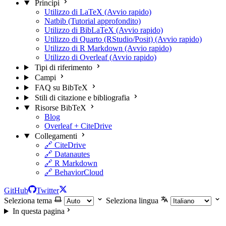
Principi
Utilizzo di LaTeX (Avvio rapido)
Natbib (Tutorial approfondito)
Utilizzo di BibLaTeX (Avvio rapido)
Utilizzo di Quarto (RStudio/Posit) (Avvio rapido)
Utilizzo di R Markdown (Avvio rapido)
Utilizzo di Overleaf (Avvio rapido)
Tipi di riferimento
Campi
FAQ su BibTeX
Stili di citazione e bibliografia
Risorse BibTeX
Blog
Overleaf + CiteDrive
Collegamenti
🔗 CiteDrive
🔗 Datanautes
🔗 R Markdown
🔗 BehaviorCloud
GitHub
Twitter
Seleziona tema
Seleziona lingua
In questa pagina