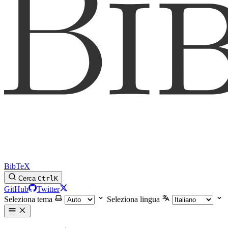
BibTeX
Cerca
Ctrl
K
GitHub
Twitter
Seleziona tema
Seleziona lingua