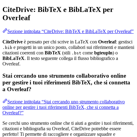
CiteDrive: BibTeX e BibLaTeX per
Overleaf
Sezione intitolata “CiteDrive: BibTeX e BibLaTeX per Overleaf”
CiteDrive
è pensato per chi scrive in LaTeX con
Overleaf
: gestisci
e progetti in un unico posto, collabori sui riferimenti e mantieni
.bib
citazioni coerenti con
BibTeX
(stili
come
bgteupln
) o
.bst
BibLaTeX
. Il testo seguente collega il flusso bibliografico a
Overleaf.
Stai cercando uno strumento collaborativo online
per gestire i tuoi riferimenti BibTeX, che si connetta
a Overleaf?
Sezione intitolata “Stai cercando uno strumento collaborativo
online per gestire i tuoi riferimenti BibTeX, che si connetta a
Overleaf?”
Se cerchi uno strumento online che ti aiuti a gestire i tuoi riferimenti,
citazioni e bibliografia su Overleaf, CiteDrive potrebbe essere
perfetto! Ti permette di raccogliere e organizzare squadre e