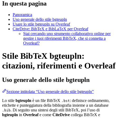
In questa pagina
Panoramica
Uso generale dello stile bgteupln
Usare lo stile bgteupln su Overleaf
CiteDrive: BibTeX e BibLaTeX per Overleaf
Stai cercando uno strumento collaborativo online per
gestire i tuoi riferimenti BibTeX, che si connetta a
Overleaf?
Stile BibTeX bgteupln:
citazioni, riferimenti e Overleaf
Uso generale dello stile
bgteupln
Sezione intitolata “Uso generale dello stile bgteupln”
Lo stile
bgteupln
è un file BibTeX
: definisce ordinamento,
.bst
etichette e punteggiatura della bibliografia insieme a un database
. Di seguito una sintesi degli stili BibTeX, poi l’uso di
.bib
bgteupln
in
Overleaf
e come
CiteDrive
collega BibTeX e