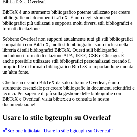
BibLaTeX a Overleaf.
BibTeX è uno strumento bibliografico potente utilizzato per creare
bibliografie nei documenti LaTeX. È uno degli strumenti
bibliografici più utilizzati e supporta molti diversi stili bibliografici e
formati di citazione.
Sebbene Overleaf non supporti attualmente tutti gli stili bibliografici
compatibili con BibTeX, molti stili bibliografici sono inclusi nella
libreria di stili bibliografici BibTeX. Questi stili bibliografici
includono i formati di citazione APA, IEEE, CSE e Chicago. È
anche possibile utilizzare stili bibliografici personalizzati creando il
proprio file di formato bibliografico BibTeX o importandone uno da
un’altra fonte.
Che tu stia usando BibTeX da solo o tramite Overleaf, è uno
strumento essenziale per creare bibliografie in documenti scientifici e
tecnici. Per saperne di più sulla gestione delle bibliografie con
BibTeX e Overleaf, visita bibtex.eu o consulta la nostra
documentazione!
Usare lo stile
bgteupln
su Overleaf
Sezione intitolata “Usare lo stile bgteupln su Overleaf”