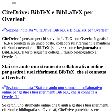
CiteDrive: BibTeX e BibLaTeX per
Overleaf
Sezione intitolata “CiteDrive: BibTeX e BibLaTeX per Overleaf”
CiteDrive
è pensato per chi scrive in LaTeX con
Overleaf
: gestisci
e progetti in un unico posto, collabori sui riferimenti e mantieni
.bib
citazioni coerenti con
BibTeX
(stili
come
besjournals
) o
.bst
BibLaTeX
. Il testo seguente collega il flusso bibliografico a
Overleaf.
Stai cercando uno strumento collaborativo online
per gestire i tuoi riferimenti BibTeX, che si connetta
a Overleaf?
Sezione intitolata “Stai cercando uno strumento collaborativo
online per gestire i tuoi riferimenti BibTeX, che si connetta a
Overleaf?”
Se cerchi uno strumento online che ti aiuti a gestire i tuoi riferimenti,
citazioni e bibliografia su Overleaf, CiteDrive potrebbe essere