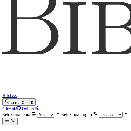
BibTeX
Cerca
Ctrl
K
GitHub
Twitter
Seleziona tema
Seleziona lingua