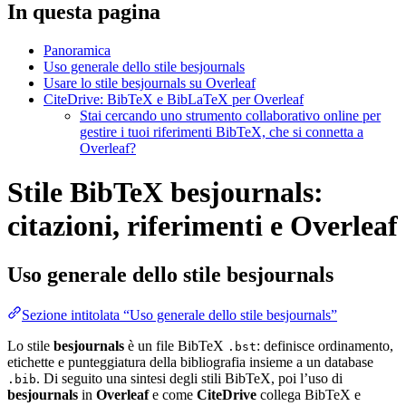
In questa pagina
Panoramica
Uso generale dello stile besjournals
Usare lo stile besjournals su Overleaf
CiteDrive: BibTeX e BibLaTeX per Overleaf
Stai cercando uno strumento collaborativo online per
gestire i tuoi riferimenti BibTeX, che si connetta a
Overleaf?
Stile BibTeX besjournals:
citazioni, riferimenti e Overleaf
Uso generale dello stile
besjournals
Sezione intitolata “Uso generale dello stile besjournals”
Lo stile
besjournals
è un file BibTeX
: definisce ordinamento,
.bst
etichette e punteggiatura della bibliografia insieme a un database
. Di seguito una sintesi degli stili BibTeX, poi l’uso di
.bib
besjournals
in
Overleaf
e come
CiteDrive
collega BibTeX e