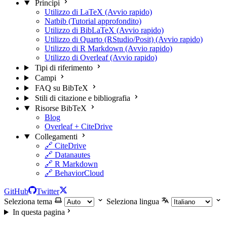
Principi
Utilizzo di LaTeX (Avvio rapido)
Natbib (Tutorial approfondito)
Utilizzo di BibLaTeX (Avvio rapido)
Utilizzo di Quarto (RStudio/Posit) (Avvio rapido)
Utilizzo di R Markdown (Avvio rapido)
Utilizzo di Overleaf (Avvio rapido)
Tipi di riferimento
Campi
FAQ su BibTeX
Stili di citazione e bibliografia
Risorse BibTeX
Blog
Overleaf + CiteDrive
Collegamenti
🔗 CiteDrive
🔗 Datanautes
🔗 R Markdown
🔗 BehaviorCloud
GitHub
Twitter
Seleziona tema
Seleziona lingua
In questa pagina