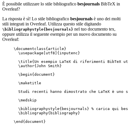
È possibile utilizzare lo stile bibliografico
besjournals
BibTeX in
Overleaf?
La risposta è sì! Lo stile bibliografico
besjournals
è uno dei molti
stili integrati in Overleaf. Utilizza questo stile digitando
nel tuo documento tex,
\bibliographystyle{besjournals}
oppure utilizza il seguente esempio per un nuovo documento su
Overleaf:
\documentclass
{
article
}
\usepackage
[
utf8
]{
inputenc
}
\title
{Un esempio LaTeX di riferimenti BibTeX ut
\author
{John Smith}
\begin
{
document
}
\maketitle
Studi recenti hanno dimostrato che LaTeX è uno s
\medskip
\bibliographystyle
{besjournals} 
% carica qui bes
\bibliography
{bibliography}
\end
{
document
}