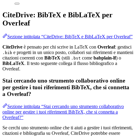
CiteDrive: BibTeX e BibLaTeX per
Overleaf
Sezione intitolata “CiteDrive: BibTeX e BibLaTeX per Overleaf”
CiteDrive
è pensato per chi scrive in LaTeX con
Overleaf
: gestisci
e progetti in un unico posto, collabori sui riferimenti e mantieni
.bib
citazioni coerenti con
BibTeX
(stili
come
babplain-lf
) o
.bst
BibLaTeX
. Il testo seguente collega il flusso bibliografico a
Overleaf.
Stai cercando uno strumento collaborativo online
per gestire i tuoi riferimenti BibTeX, che si connetta
a Overleaf?
Sezione intitolata “Stai cercando uno strumento collaborativo
online per gestire i tuoi riferimenti BibTeX, che si connetta a
Overleaf?”
Se cerchi uno strumento online che ti aiuti a gestire i tuoi riferimenti,
citazioni e bibliografia su Overleaf, CiteDrive potrebbe essere