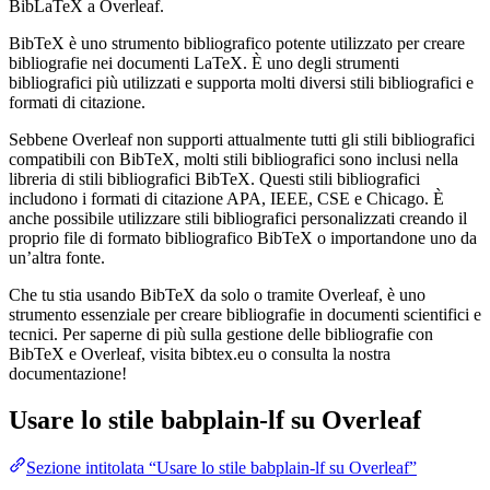
BibLaTeX a Overleaf.
BibTeX è uno strumento bibliografico potente utilizzato per creare
bibliografie nei documenti LaTeX. È uno degli strumenti
bibliografici più utilizzati e supporta molti diversi stili bibliografici e
formati di citazione.
Sebbene Overleaf non supporti attualmente tutti gli stili bibliografici
compatibili con BibTeX, molti stili bibliografici sono inclusi nella
libreria di stili bibliografici BibTeX. Questi stili bibliografici
includono i formati di citazione APA, IEEE, CSE e Chicago. È
anche possibile utilizzare stili bibliografici personalizzati creando il
proprio file di formato bibliografico BibTeX o importandone uno da
un’altra fonte.
Che tu stia usando BibTeX da solo o tramite Overleaf, è uno
strumento essenziale per creare bibliografie in documenti scientifici e
tecnici. Per saperne di più sulla gestione delle bibliografie con
BibTeX e Overleaf, visita bibtex.eu o consulta la nostra
documentazione!
Usare lo stile
babplain-lf
su Overleaf
Sezione intitolata “Usare lo stile babplain-lf su Overleaf”