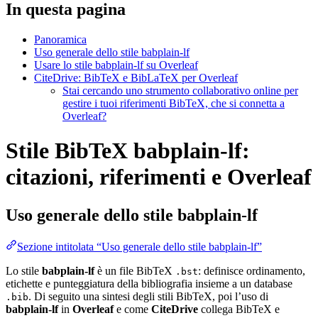
In questa pagina
Panoramica
Uso generale dello stile babplain-lf
Usare lo stile babplain-lf su Overleaf
CiteDrive: BibTeX e BibLaTeX per Overleaf
Stai cercando uno strumento collaborativo online per
gestire i tuoi riferimenti BibTeX, che si connetta a
Overleaf?
Stile BibTeX babplain-lf:
citazioni, riferimenti e Overleaf
Uso generale dello stile
babplain-lf
Sezione intitolata “Uso generale dello stile babplain-lf”
Lo stile
babplain-lf
è un file BibTeX
: definisce ordinamento,
.bst
etichette e punteggiatura della bibliografia insieme a un database
. Di seguito una sintesi degli stili BibTeX, poi l’uso di
.bib
babplain-lf
in
Overleaf
e come
CiteDrive
collega BibTeX e