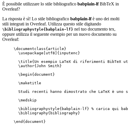
È possibile utilizzare lo stile bibliografico
babplain-lf
BibTeX in
Overleaf?
La risposta è sì! Lo stile bibliografico
babplain-lf
è uno dei molti
stili integrati in Overleaf. Utilizza questo stile digitando
nel tuo documento tex,
\bibliographystyle{babplain-lf}
oppure utilizza il seguente esempio per un nuovo documento su
Overleaf:
\documentclass
{
article
}
\usepackage
[
utf8
]{
inputenc
}
\title
{Un esempio LaTeX di riferimenti BibTeX ut
\author
{John Smith}
\begin
{
document
}
\maketitle
Studi recenti hanno dimostrato che LaTeX è uno s
\medskip
\bibliographystyle
{babplain-lf} 
% carica qui bab
\bibliography
{bibliography}
\end
{
document
}