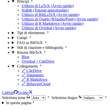
Principi
Utilizzo di LaTeX (Avvio rapido)
Natbib (Tutorial approfondito)
Utilizzo di BibLaTeX (Avvio rapido)
Utilizzo di Quarto (RStudio/Posit) (Avvio rapido)
Utilizzo di R Markdown (Avvio rapido)
Utilizzo di Overleaf (Avvio rapido)
Tipi di riferimento
Campi
FAQ su BibTeX
Stili di citazione e bibliografia
Risorse BibTeX
Blog
Overleaf + CiteDrive
Collegamenti
🔗 CiteDrive
🔗 Datanautes
🔗 R Markdown
🔗 BehaviorCloud
GitHub
Twitter
Seleziona tema
Seleziona lingua
In questa pagina