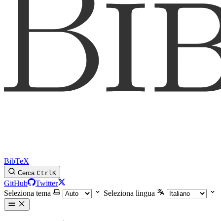
BibTeX
Cerca
Ctrl
K
GitHub
Twitter
Seleziona tema
Seleziona lingua