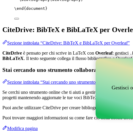
\end
{
document
}
CiteDrive: BibTeX e BibLaTeX per Overle
Sezione intitolata “CiteDrive: BibTeX e BibLaTeX per Overleaf”
CiteDrive
è pensato per chi scrive in LaTeX con
Overleaf
: gestisci
.
BibLaTeX
. Il testo seguente collega il flusso bibliografico a Overleaf
Stai cercando uno strumento collaborativo online per g
Sezione intitolata “Stai cercando uno strumento collaborativo online
Gestisci o
Se cerchi uno strumento online che ti aiuti a gestire i tuoi riferimenti,
progetti mantenendo aggiornate le tue voci BibTeX nel tuo progetto O
Puoi anche utilizzare CiteDrive per creare bibliografie e citazioni in v
Puoi trovare maggiori informazioni su come fare ciò nella nostra docu
Modifica pagina