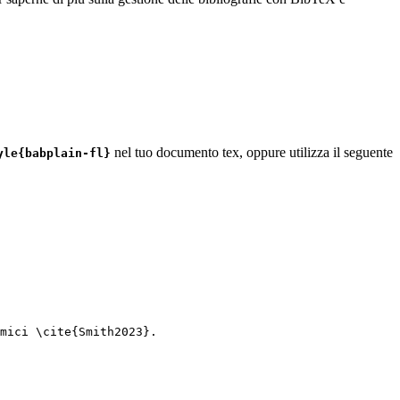
nel tuo documento tex, oppure utilizza il seguente
yle{babplain-fl}
mici 
\cite
{
Smith2023
}.