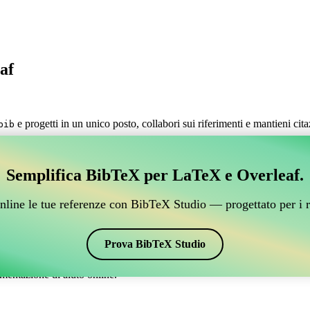
af
e progetti in un unico posto, collabori sui riferimenti e mantieni cit
bib
.
estire i tuoi riferimenti BibTeX, che si connetta a Over
Semplifica BibTeX per LaTeX e Overleaf.
 per gestire i tuoi riferimenti BibTeX, che si connetta a Overleaf?”
nline le tue referenze con BibTeX Studio — progettato per i r
 citazioni e bibliografia su Overleaf, CiteDrive potrebbe essere perfetto!
verleaf.
Prova BibTeX Studio
ari stili, incluso babplain-fl. Quindi, se stai cercando un modo semplice 
mentazione di aiuto online.