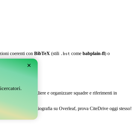
azioni coerenti con
BibTeX
(stili
come
babplain-fl
) o
.bst
×
leaf?
icercatori.
 Ti permette di raccogliere e organizzare squadre e riferimenti in
per gestire la tua bibliografia su Overleaf, prova CiteDrive oggi stesso!