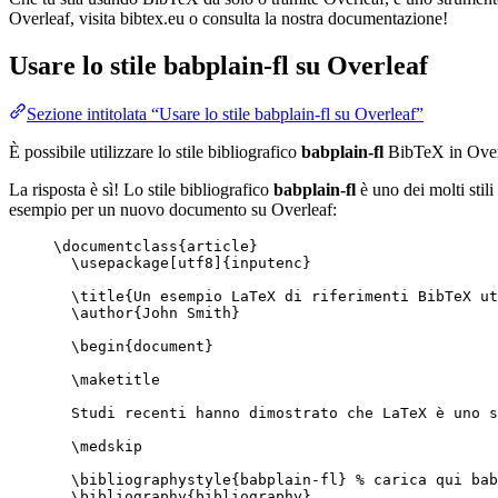
Overleaf, visita bibtex.eu o consulta la nostra documentazione!
Usare lo stile
babplain-fl
su Overleaf
Sezione intitolata “Usare lo stile babplain-fl su Overleaf”
È possibile utilizzare lo stile bibliografico
babplain-fl
BibTeX in Over
La risposta è sì! Lo stile bibliografico
babplain-fl
è uno dei molti stili
esempio per un nuovo documento su Overleaf:
\documentclass
{
article
}
\usepackage
[
utf8
]{
inputenc
}
\title
{Un esempio LaTeX di riferimenti BibTeX ut
\author
{John Smith}
\begin
{
document
}
\maketitle
Studi recenti hanno dimostrato che LaTeX è uno s
\medskip
\bibliographystyle
{babplain-fl} 
% carica qui bab
\bibliography
{bibliography}