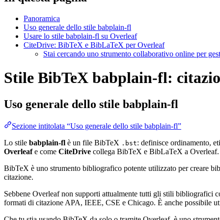
Panoramica
Uso generale dello stile babplain-fl
Usare lo stile babplain-fl su Overleaf
CiteDrive: BibTeX e BibLaTeX per Overleaf
Stai cercando uno strumento collaborativo online per gest
Stile BibTeX babplain-fl: citazio
Uso generale dello stile
babplain-fl
Sezione intitolata “Uso generale dello stile babplain-fl”
Lo stile
babplain-fl
è un file BibTeX
: definisce ordinamento, et
.bst
Overleaf
e come
CiteDrive
collega BibTeX e BibLaTeX a Overleaf.
BibTeX è uno strumento bibliografico potente utilizzato per creare bibli
citazione.
Sebbene Overleaf non supporti attualmente tutti gli stili bibliografici co
formati di citazione APA, IEEE, CSE e Chicago. È anche possibile utili
Che tu stia usando BibTeX da solo o tramite Overleaf, è uno strumento e