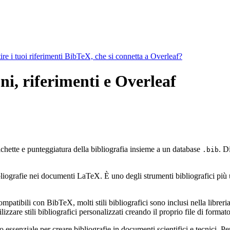
ire i tuoi riferimenti BibTeX, che si connetta a Overleaf?
ni, riferimenti e Overleaf
ichette e punteggiatura della bibliografia insieme a un database
. D
.bib
ografie nei documenti LaTeX. È uno degli strumenti bibliografici più util
mpatibili con BibTeX, molti stili bibliografici sono inclusi nella libreria 
zzare stili bibliografici personalizzati creando il proprio file di form
ssenziale per creare bibliografie in documenti scientifici e tecnici. Pe