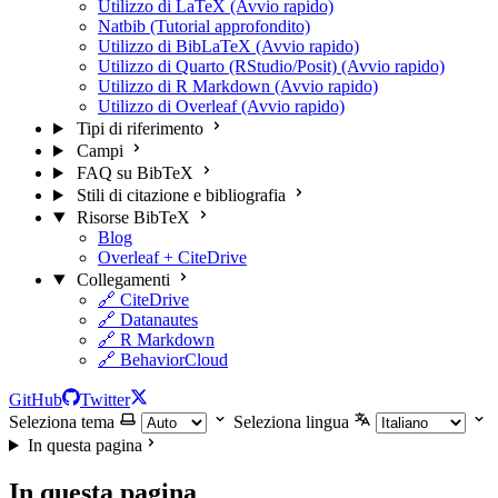
Utilizzo di LaTeX (Avvio rapido)
Natbib (Tutorial approfondito)
Utilizzo di BibLaTeX (Avvio rapido)
Utilizzo di Quarto (RStudio/Posit) (Avvio rapido)
Utilizzo di R Markdown (Avvio rapido)
Utilizzo di Overleaf (Avvio rapido)
Tipi di riferimento
Campi
FAQ su BibTeX
Stili di citazione e bibliografia
Risorse BibTeX
Blog
Overleaf + CiteDrive
Collegamenti
🔗 CiteDrive
🔗 Datanautes
🔗 R Markdown
🔗 BehaviorCloud
GitHub
Twitter
Seleziona tema
Seleziona lingua
In questa pagina
In questa pagina