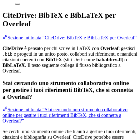
CiteDrive: BibTeX e BibLaTeX per
Overleaf
Sezione intitolata “CiteDrive: BibTeX e BibLaTeX per Overleaf”
CiteDrive
è pensato per chi scrive in LaTeX con
Overleaf
: gestisci
e progetti in un unico posto, collabori sui riferimenti e mantieni
.bib
citazioni coerenti con
BibTeX
(stili
come
bababbrv-fl
) o
.bst
BibLaTeX
. Il testo seguente collega il flusso bibliografico a
Overleaf.
Stai cercando uno strumento collaborativo online
per gestire i tuoi riferimenti BibTeX, che si connetta
a Overleaf?
Sezione intitolata “Stai cercando uno strumento collaborativo
online per gestire i tuoi riferimenti BibTeX, che si connetta a
Overleaf?”
Se cerchi uno strumento online che ti aiuti a gestire i tuoi riferimenti,
citazioni e bibliografia su Overleaf, CiteDrive potrebbe essere