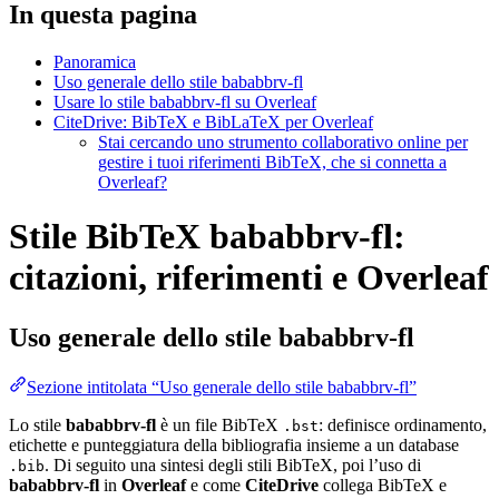
In questa pagina
Panoramica
Uso generale dello stile bababbrv-fl
Usare lo stile bababbrv-fl su Overleaf
CiteDrive: BibTeX e BibLaTeX per Overleaf
Stai cercando uno strumento collaborativo online per
gestire i tuoi riferimenti BibTeX, che si connetta a
Overleaf?
Stile BibTeX bababbrv-fl:
citazioni, riferimenti e Overleaf
Uso generale dello stile
bababbrv-fl
Sezione intitolata “Uso generale dello stile bababbrv-fl”
Lo stile
bababbrv-fl
è un file BibTeX
: definisce ordinamento,
.bst
etichette e punteggiatura della bibliografia insieme a un database
. Di seguito una sintesi degli stili BibTeX, poi l’uso di
.bib
bababbrv-fl
in
Overleaf
e come
CiteDrive
collega BibTeX e