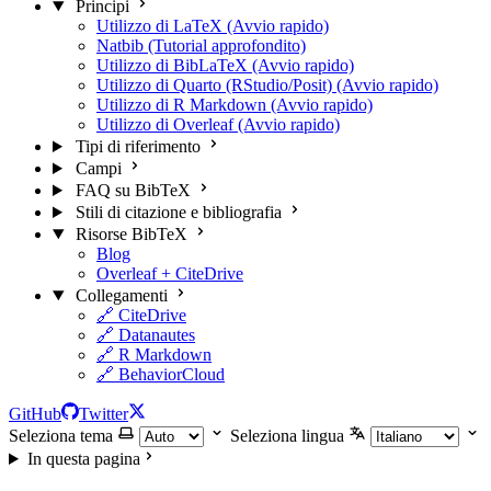
Principi
Utilizzo di LaTeX (Avvio rapido)
Natbib (Tutorial approfondito)
Utilizzo di BibLaTeX (Avvio rapido)
Utilizzo di Quarto (RStudio/Posit) (Avvio rapido)
Utilizzo di R Markdown (Avvio rapido)
Utilizzo di Overleaf (Avvio rapido)
Tipi di riferimento
Campi
FAQ su BibTeX
Stili di citazione e bibliografia
Risorse BibTeX
Blog
Overleaf + CiteDrive
Collegamenti
🔗 CiteDrive
🔗 Datanautes
🔗 R Markdown
🔗 BehaviorCloud
GitHub
Twitter
Seleziona tema
Seleziona lingua
In questa pagina