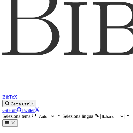
BibTeX
Cerca
Ctrl
K
GitHub
Twitter
Seleziona tema
Seleziona lingua