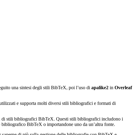
eguito una sintesi degli stili BibTeX, poi l’uso di
apalike2
in
Overleaf
izzati e supporta molti diversi stili bibliografici e formati di
di stili bibliografici BibTeX. Questi stili bibliografici includono i
ato bibliografico BibTeX o importandone uno da un’altra fonte.
r saperne di più sulla gestione delle bibliografie con BibTeX e