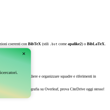
azioni coerenti con
BibTeX
(stili
come
apalike2
) o
BibLaTeX
.
.bst
×
leaf?
icercatori.
 Ti permette di raccogliere e organizzare squadre e riferimenti in
 gestire la tua bibliografia su Overleaf, prova CiteDrive oggi stesso!