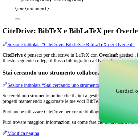
\end
{
document
}
CiteDrive: BibTeX e BibLaTeX per Overle
Sezione intitolata “CiteDrive: BibTeX e BibLaTeX per Overleaf”
CiteDrive
è pensato per chi scrive in LaTeX con
Overleaf
: gestisci
.
Il testo seguente collega il flusso bibliografico a Overleaf.
Stai cercando uno strumento collaborativo online per g
Sezione intitolata “Stai cercando uno strumento collaborativo online
Gestisci o
Se cerchi uno strumento online che ti aiuti a gestire i tuoi riferimenti,
progetti mantenendo aggiornate le tue voci BibTeX nel tuo progetto O
Puoi anche utilizzare CiteDrive per creare bibliografie e citazioni in v
Puoi trovare maggiori informazioni su come fare ciò nella nostra docu
Modifica pagina