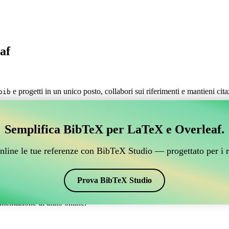
af
e progetti in un unico posto, collabori sui riferimenti e mantieni cit
bib
estire i tuoi riferimenti BibTeX, che si connetta a Over
Semplifica BibTeX per LaTeX e Overleaf.
 per gestire i tuoi riferimenti BibTeX, che si connetta a Overleaf?”
nline le tue referenze con BibTeX Studio — progettato per i r
 citazioni e bibliografia su Overleaf, CiteDrive potrebbe essere perfetto!
verleaf.
Prova BibTeX Studio
ari stili, incluso apalike2. Quindi, se stai cercando un modo semplice per
mentazione di aiuto online.