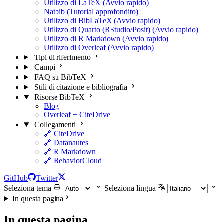
Utilizzo di LaTeX (Avvio rapido)
Natbib (Tutorial approfondito)
Utilizzo di BibLaTeX (Avvio rapido)
Utilizzo di Quarto (RStudio/Posit) (Avvio rapido)
Utilizzo di R Markdown (Avvio rapido)
Utilizzo di Overleaf (Avvio rapido)
Tipi di riferimento
Campi
FAQ su BibTeX
Stili di citazione e bibliografia
Risorse BibTeX
Blog
Overleaf + CiteDrive
Collegamenti
🔗 CiteDrive
🔗 Datanautes
🔗 R Markdown
🔗 BehaviorCloud
GitHub
Twitter
Seleziona tema
Seleziona lingua
In questa pagina
In questa pagina