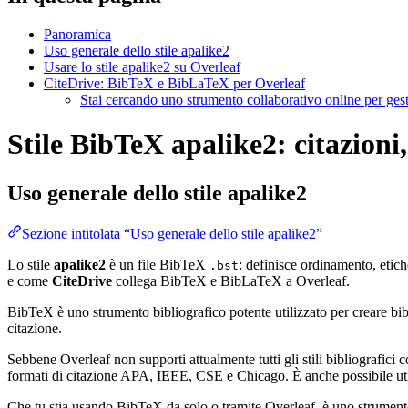
Panoramica
Uso generale dello stile apalike2
Usare lo stile apalike2 su Overleaf
CiteDrive: BibTeX e BibLaTeX per Overleaf
Stai cercando uno strumento collaborativo online per gest
Stile BibTeX apalike2: citazioni,
Uso generale dello stile
apalike2
Sezione intitolata “Uso generale dello stile apalike2”
Lo stile
apalike2
è un file BibTeX
: definisce ordinamento, etich
.bst
e come
CiteDrive
collega BibTeX e BibLaTeX a Overleaf.
BibTeX è uno strumento bibliografico potente utilizzato per creare bibli
citazione.
Sebbene Overleaf non supporti attualmente tutti gli stili bibliografici co
formati di citazione APA, IEEE, CSE e Chicago. È anche possibile utili
Che tu stia usando BibTeX da solo o tramite Overleaf, è uno strumento e