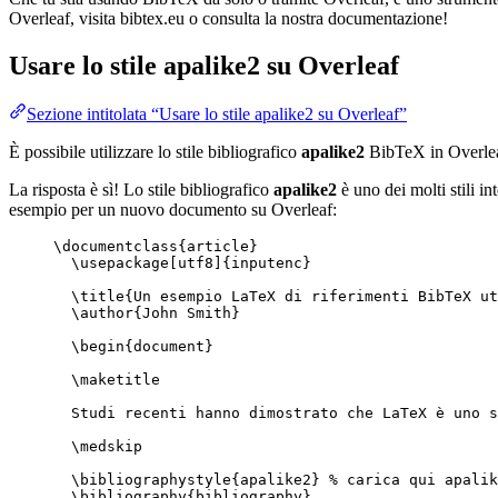
Overleaf, visita bibtex.eu o consulta la nostra documentazione!
Usare lo stile
apalike2
su Overleaf
Sezione intitolata “Usare lo stile apalike2 su Overleaf”
È possibile utilizzare lo stile bibliografico
apalike2
BibTeX in Overle
La risposta è sì! Lo stile bibliografico
apalike2
è uno dei molti stili in
esempio per un nuovo documento su Overleaf:
\documentclass
{
article
}
\usepackage
[
utf8
]{
inputenc
}
\title
{Un esempio LaTeX di riferimenti BibTeX ut
\author
{John Smith}
\begin
{
document
}
\maketitle
Studi recenti hanno dimostrato che LaTeX è uno s
\medskip
\bibliographystyle
{apalike2} 
% carica qui apalik
\bibliography
{bibliography}