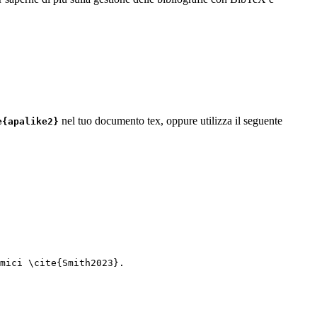
nel tuo documento tex, oppure utilizza il seguente
e{apalike2}
mici 
\cite
{
Smith2023
}.