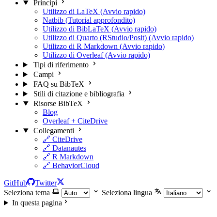
Principi
Utilizzo di LaTeX (Avvio rapido)
Natbib (Tutorial approfondito)
Utilizzo di BibLaTeX (Avvio rapido)
Utilizzo di Quarto (RStudio/Posit) (Avvio rapido)
Utilizzo di R Markdown (Avvio rapido)
Utilizzo di Overleaf (Avvio rapido)
Tipi di riferimento
Campi
FAQ su BibTeX
Stili di citazione e bibliografia
Risorse BibTeX
Blog
Overleaf + CiteDrive
Collegamenti
🔗 CiteDrive
🔗 Datanautes
🔗 R Markdown
🔗 BehaviorCloud
GitHub
Twitter
Seleziona tema
Seleziona lingua
In questa pagina