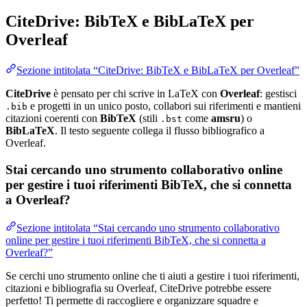
CiteDrive: BibTeX e BibLaTeX per
Overleaf
Sezione intitolata “CiteDrive: BibTeX e BibLaTeX per Overleaf”
CiteDrive
è pensato per chi scrive in LaTeX con
Overleaf
: gestisci
e progetti in un unico posto, collabori sui riferimenti e mantieni
.bib
citazioni coerenti con
BibTeX
(stili
come
amsru
) o
.bst
BibLaTeX
. Il testo seguente collega il flusso bibliografico a
Overleaf.
Stai cercando uno strumento collaborativo online
per gestire i tuoi riferimenti BibTeX, che si connetta
a Overleaf?
Sezione intitolata “Stai cercando uno strumento collaborativo
online per gestire i tuoi riferimenti BibTeX, che si connetta a
Overleaf?”
Se cerchi uno strumento online che ti aiuti a gestire i tuoi riferimenti,
citazioni e bibliografia su Overleaf, CiteDrive potrebbe essere
perfetto! Ti permette di raccogliere e organizzare squadre e