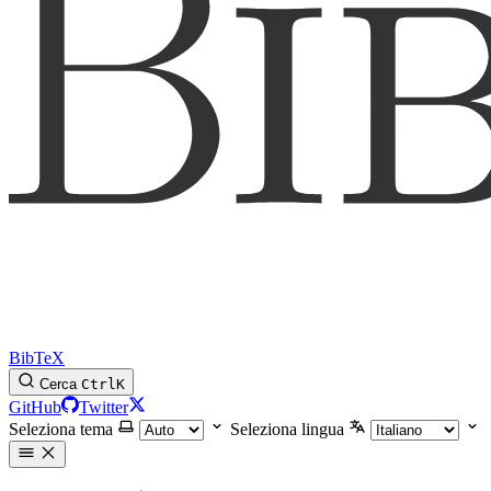
BibTeX
Cerca
Ctrl
K
GitHub
Twitter
Seleziona tema
Seleziona lingua