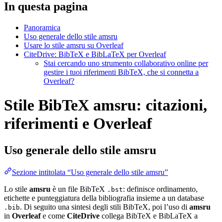
In questa pagina
Panoramica
Uso generale dello stile amsru
Usare lo stile amsru su Overleaf
CiteDrive: BibTeX e BibLaTeX per Overleaf
Stai cercando uno strumento collaborativo online per
gestire i tuoi riferimenti BibTeX, che si connetta a
Overleaf?
Stile BibTeX amsru: citazioni,
riferimenti e Overleaf
Uso generale dello stile
amsru
Sezione intitolata “Uso generale dello stile amsru”
Lo stile
amsru
è un file BibTeX
: definisce ordinamento,
.bst
etichette e punteggiatura della bibliografia insieme a un database
. Di seguito una sintesi degli stili BibTeX, poi l’uso di
amsru
.bib
in
Overleaf
e come
CiteDrive
collega BibTeX e BibLaTeX a