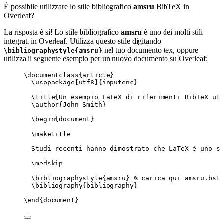
È possibile utilizzare lo stile bibliografico
amsru
BibTeX in
Overleaf?
La risposta è sì! Lo stile bibliografico
amsru
è uno dei molti stili
integrati in Overleaf. Utilizza questo stile digitando
nel tuo documento tex, oppure
\bibliographystyle{amsru}
utilizza il seguente esempio per un nuovo documento su Overleaf:
\documentclass
{
article
}
\usepackage
[
utf8
]{
inputenc
}
\title
{Un esempio LaTeX di riferimenti BibTeX ut
\author
{John Smith}
\begin
{
document
}
\maketitle
Studi recenti hanno dimostrato che LaTeX è uno s
\medskip
\bibliographystyle
{amsru} 
% carica qui amsru.bst
\bibliography
{bibliography}
\end
{
document
}