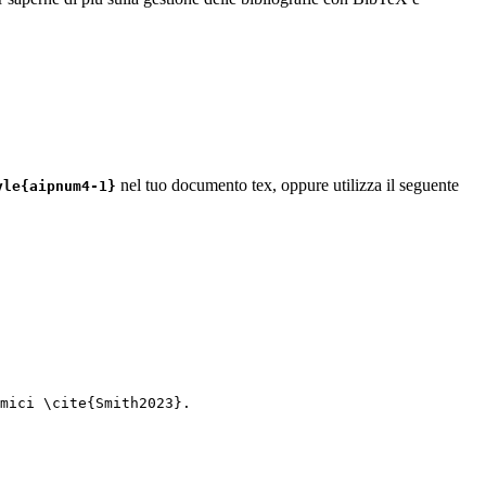
nel tuo documento tex, oppure utilizza il seguente
yle{aipnum4-1}
mici 
\cite
{
Smith2023
}.