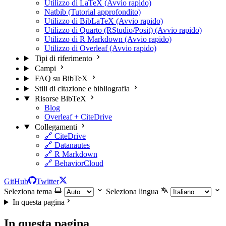
Utilizzo di LaTeX (Avvio rapido)
Natbib (Tutorial approfondito)
Utilizzo di BibLaTeX (Avvio rapido)
Utilizzo di Quarto (RStudio/Posit) (Avvio rapido)
Utilizzo di R Markdown (Avvio rapido)
Utilizzo di Overleaf (Avvio rapido)
Tipi di riferimento
Campi
FAQ su BibTeX
Stili di citazione e bibliografia
Risorse BibTeX
Blog
Overleaf + CiteDrive
Collegamenti
🔗 CiteDrive
🔗 Datanautes
🔗 R Markdown
🔗 BehaviorCloud
GitHub
Twitter
Seleziona tema
Seleziona lingua
In questa pagina
In questa pagina