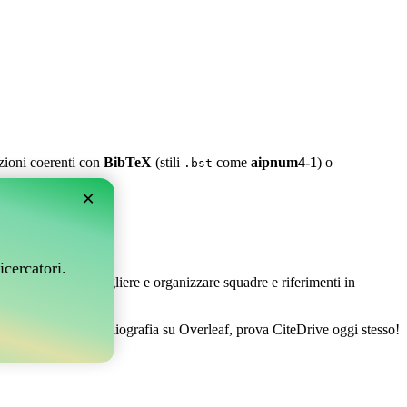
azioni coerenti con
BibTeX
(stili
come
aipnum4-1
) o
.bst
×
leaf?
icercatori.
 Ti permette di raccogliere e organizzare squadre e riferimenti in
er gestire la tua bibliografia su Overleaf, prova CiteDrive oggi stesso!