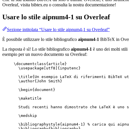
Overleaf, visita bibtex.eu o consulta la nostra documentazione!
Usare lo stile
aipnum4-1
su Overleaf
Sezione intitolata “Usare lo stile aipnum4-1 su Overleaf”
È possibile utilizzare lo stile bibliografico
aipnum4-1
BibTeX in Over
La risposta è sì! Lo stile bibliografico
aipnum4-1
è uno dei molti stili
esempio per un nuovo documento su Overleaf:
\documentclass
{
article
}
\usepackage
[
utf8
]{
inputenc
}
\title
{Un esempio LaTeX di riferimenti BibTeX ut
\author
{John Smith}
\begin
{
document
}
\maketitle
Studi recenti hanno dimostrato che LaTeX è uno s
\medskip
\bibliographystyle
{aipnum4-1} 
% carica qui aipnu
\bibliography
{bibliography}