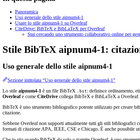
Panoramica
Uso generale dello stile aipnum4-1
Usare lo stile aipnum4-1 su Overleaf
CiteDrive: BibTeX e BibLaTeX per Overleaf
Stai cercando uno strumento collaborativo online per gest
Stile BibTeX aipnum4-1: citazion
Uso generale dello stile
aipnum4-1
Sezione intitolata “Uso generale dello stile aipnum4-1”
Lo stile
aipnum4-1
è un file BibTeX
: definisce ordinamento, et
.bst
Overleaf
e come
CiteDrive
collega BibTeX e BibLaTeX a Overleaf.
BibTeX è uno strumento bibliografico potente utilizzato per creare bibli
citazione.
Sebbene Overleaf non supporti attualmente tutti gli stili bibliografici co
formati di citazione APA, IEEE, CSE e Chicago. È anche possibile utili
Che tu stia usando BibTeX da solo o tramite Overleaf, è uno strumento e