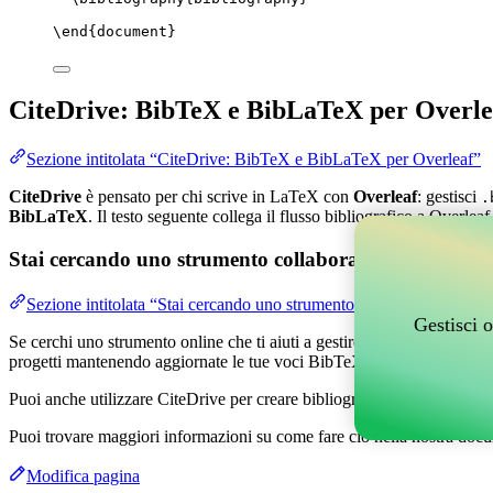
\end
{
document
}
CiteDrive: BibTeX e BibLaTeX per Overle
Sezione intitolata “CiteDrive: BibTeX e BibLaTeX per Overleaf”
CiteDrive
è pensato per chi scrive in LaTeX con
Overleaf
: gestisci
.
BibLaTeX
. Il testo seguente collega il flusso bibliografico a Overleaf
Stai cercando uno strumento collaborativo online per g
Sezione intitolata “Stai cercando uno strumento collaborativo online
Gestisci o
Se cerchi uno strumento online che ti aiuti a gestire i tuoi riferimenti,
progetti mantenendo aggiornate le tue voci BibTeX nel tuo progetto O
Puoi anche utilizzare CiteDrive per creare bibliografie e citazioni in 
Puoi trovare maggiori informazioni su come fare ciò nella nostra docu
Modifica pagina