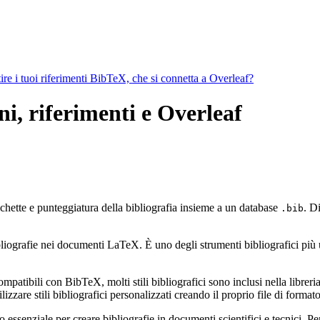
ire i tuoi riferimenti BibTeX, che si connetta a Overleaf?
i, riferimenti e Overleaf
ichette e punteggiatura della bibliografia insieme a un database
. D
.bib
ografie nei documenti LaTeX. È uno degli strumenti bibliografici più util
mpatibili con BibTeX, molti stili bibliografici sono inclusi nella libreria 
zzare stili bibliografici personalizzati creando il proprio file di form
ssenziale per creare bibliografie in documenti scientifici e tecnici. Pe