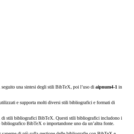
i seguito una sintesi degli stili BibTeX, poi l’uso di
aipnum4-1
in
izzati e supporta molti diversi stili bibliografici e formati di
di stili bibliografici BibTeX. Questi stili bibliografici includono i
ato bibliografico BibTeX o importandone uno da un’altra fonte.
r saperne di più sulla gestione delle bibliografie con BibTeX e