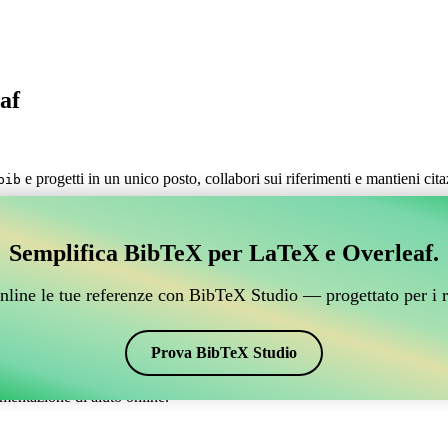
af
e progetti in un unico posto, collabori sui riferimenti e mantieni cit
bib
.
estire i tuoi riferimenti BibTeX, che si connetta a Over
Semplifica BibTeX per LaTeX e Overleaf.
 per gestire i tuoi riferimenti BibTeX, che si connetta a Overleaf?”
nline le tue referenze con BibTeX Studio — progettato per i r
 citazioni e bibliografia su Overleaf, CiteDrive potrebbe essere perfetto!
verleaf.
Prova BibTeX Studio
vari stili, incluso aipnum4-1. Quindi, se stai cercando un modo semplice p
mentazione di aiuto online.