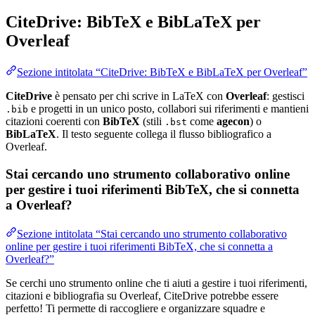
CiteDrive: BibTeX e BibLaTeX per
Overleaf
Sezione intitolata “CiteDrive: BibTeX e BibLaTeX per Overleaf”
CiteDrive
è pensato per chi scrive in LaTeX con
Overleaf
: gestisci
e progetti in un unico posto, collabori sui riferimenti e mantieni
.bib
citazioni coerenti con
BibTeX
(stili
come
agecon
) o
.bst
BibLaTeX
. Il testo seguente collega il flusso bibliografico a
Overleaf.
Stai cercando uno strumento collaborativo online
per gestire i tuoi riferimenti BibTeX, che si connetta
a Overleaf?
Sezione intitolata “Stai cercando uno strumento collaborativo
online per gestire i tuoi riferimenti BibTeX, che si connetta a
Overleaf?”
Se cerchi uno strumento online che ti aiuti a gestire i tuoi riferimenti,
citazioni e bibliografia su Overleaf, CiteDrive potrebbe essere
perfetto! Ti permette di raccogliere e organizzare squadre e