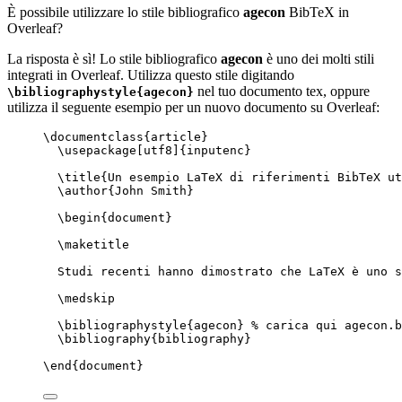
È possibile utilizzare lo stile bibliografico
agecon
BibTeX in
Overleaf?
La risposta è sì! Lo stile bibliografico
agecon
è uno dei molti stili
integrati in Overleaf. Utilizza questo stile digitando
nel tuo documento tex, oppure
\bibliographystyle{agecon}
utilizza il seguente esempio per un nuovo documento su Overleaf:
\documentclass
{
article
}
\usepackage
[
utf8
]{
inputenc
}
\title
{Un esempio LaTeX di riferimenti BibTeX ut
\author
{John Smith}
\begin
{
document
}
\maketitle
Studi recenti hanno dimostrato che LaTeX è uno s
\medskip
\bibliographystyle
{agecon} 
% carica qui agecon.b
\bibliography
{bibliography}
\end
{
document
}