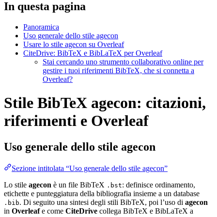
In questa pagina
Panoramica
Uso generale dello stile agecon
Usare lo stile agecon su Overleaf
CiteDrive: BibTeX e BibLaTeX per Overleaf
Stai cercando uno strumento collaborativo online per
gestire i tuoi riferimenti BibTeX, che si connetta a
Overleaf?
Stile BibTeX agecon: citazioni,
riferimenti e Overleaf
Uso generale dello stile
agecon
Sezione intitolata “Uso generale dello stile agecon”
Lo stile
agecon
è un file BibTeX
: definisce ordinamento,
.bst
etichette e punteggiatura della bibliografia insieme a un database
. Di seguito una sintesi degli stili BibTeX, poi l’uso di
agecon
.bib
in
Overleaf
e come
CiteDrive
collega BibTeX e BibLaTeX a