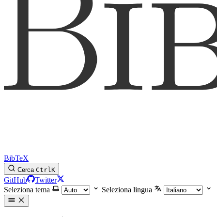
BibTeX
Cerca
Ctrl
K
GitHub
Twitter
Seleziona tema
Seleziona lingua