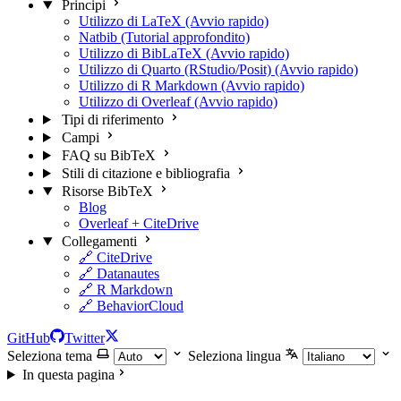
Principi
Utilizzo di LaTeX (Avvio rapido)
Natbib (Tutorial approfondito)
Utilizzo di BibLaTeX (Avvio rapido)
Utilizzo di Quarto (RStudio/Posit) (Avvio rapido)
Utilizzo di R Markdown (Avvio rapido)
Utilizzo di Overleaf (Avvio rapido)
Tipi di riferimento
Campi
FAQ su BibTeX
Stili di citazione e bibliografia
Risorse BibTeX
Blog
Overleaf + CiteDrive
Collegamenti
🔗 CiteDrive
🔗 Datanautes
🔗 R Markdown
🔗 BehaviorCloud
GitHub
Twitter
Seleziona tema
Seleziona lingua
In questa pagina