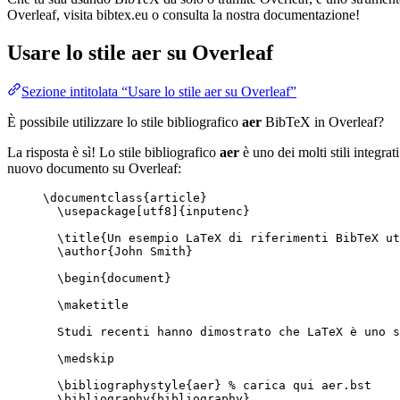
Overleaf, visita bibtex.eu o consulta la nostra documentazione!
Usare lo stile
aer
su Overleaf
Sezione intitolata “Usare lo stile aer su Overleaf”
È possibile utilizzare lo stile bibliografico
aer
BibTeX in Overleaf?
La risposta è sì! Lo stile bibliografico
aer
è uno dei molti stili integrat
nuovo documento su Overleaf:
\documentclass
{
article
}
\usepackage
[
utf8
]{
inputenc
}
\title
{Un esempio LaTeX di riferimenti BibTeX ut
\author
{John Smith}
\begin
{
document
}
\maketitle
Studi recenti hanno dimostrato che LaTeX è uno s
\medskip
\bibliographystyle
{aer} 
% carica qui aer.bst
\bibliography
{bibliography}