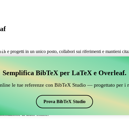
af
e progetti in un unico posto, collabori sui riferimenti e mantieni cit
bib
estire i tuoi riferimenti BibTeX, che si connetta a Over
Semplifica BibTeX per LaTeX e Overleaf.
 per gestire i tuoi riferimenti BibTeX, che si connetta a Overleaf?”
nline le tue referenze con BibTeX Studio — progettato per i r
 citazioni e bibliografia su Overleaf, CiteDrive potrebbe essere perfetto!
verleaf.
Prova BibTeX Studio
ari stili, incluso aer. Quindi, se stai cercando un modo semplice per gest
mentazione di aiuto online.