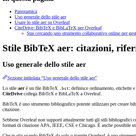
Panoramica
Uso generale dello stile aer
Usare lo stile aer su Overleaf
CiteDrive: BibTeX e BibLaTeX per Overleaf
Stai cercando uno strumento collaborativo online per gest
Stile BibTeX aer: citazioni, rife
Uso generale dello stile
aer
Sezione intitolata “Uso generale dello stile aer”
Lo stile
aer
è un file BibTeX
: definisce ordinamento, etichette 
.bst
CiteDrive
collega BibTeX e BibLaTeX a Overleaf.
BibTeX è uno strumento bibliografico potente utilizzato per creare bibli
citazione.
Sebbene Overleaf non supporti attualmente tutti gli stili bibliografici co
formati di citazione APA, IEEE, CSE e Chicago. È anche possibile utili
Che tu stia usando BibTeX da solo o tramite Overleaf, è uno strumento e