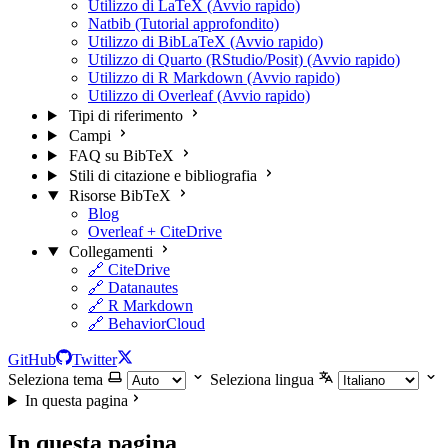
Utilizzo di LaTeX (Avvio rapido)
Natbib (Tutorial approfondito)
Utilizzo di BibLaTeX (Avvio rapido)
Utilizzo di Quarto (RStudio/Posit) (Avvio rapido)
Utilizzo di R Markdown (Avvio rapido)
Utilizzo di Overleaf (Avvio rapido)
Tipi di riferimento
Campi
FAQ su BibTeX
Stili di citazione e bibliografia
Risorse BibTeX
Blog
Overleaf + CiteDrive
Collegamenti
🔗 CiteDrive
🔗 Datanautes
🔗 R Markdown
🔗 BehaviorCloud
GitHub
Twitter
Seleziona tema
Seleziona lingua
In questa pagina
In questa pagina