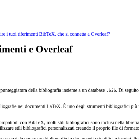
ire i tuoi riferimenti BibTeX, che si connetta a Overleaf?
rimenti e Overleaf
e punteggiatura della bibliografia insieme a un database
. Di seguito
.bib
ografie nei documenti LaTeX. È uno degli strumenti bibliografici più util
mpatibili con BibTeX, molti stili bibliografici sono inclusi nella libreria 
zzare stili bibliografici personalizzati creando il proprio file di form
ssenziale per creare bibliografie in documenti scientifici e tecnici. Pe