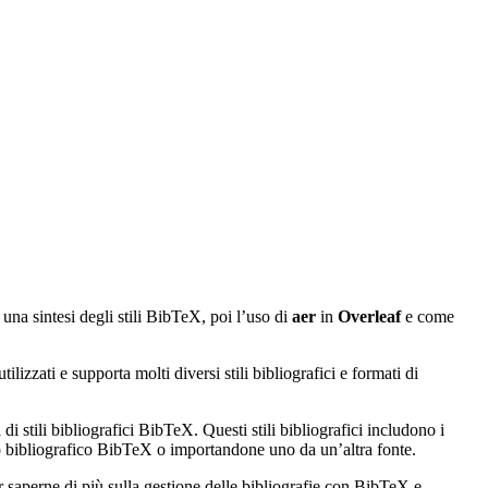
 una sintesi degli stili BibTeX, poi l’uso di
aer
in
Overleaf
e come
izzati e supporta molti diversi stili bibliografici e formati di
di stili bibliografici BibTeX. Questi stili bibliografici includono i
ato bibliografico BibTeX o importandone uno da un’altra fonte.
r saperne di più sulla gestione delle bibliografie con BibTeX e