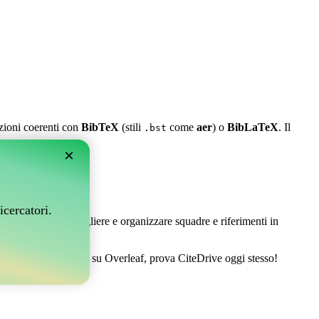
azioni coerenti con
BibTeX
(stili
come
aer
) o
BibLaTeX
. Il
.bst
×
leaf?
icercatori.
 Ti permette di raccogliere e organizzare squadre e riferimenti in
ire la tua bibliografia su Overleaf, prova CiteDrive oggi stesso!