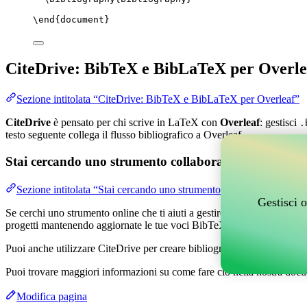
\end
{
document
}
CiteDrive: BibTeX e BibLaTeX per Overle
Sezione intitolata “CiteDrive: BibTeX e BibLaTeX per Overleaf”
CiteDrive
è pensato per chi scrive in LaTeX con
Overleaf
: gestisci
.
testo seguente collega il flusso bibliografico a Overleaf.
Stai cercando uno strumento collaborativo online per g
Sezione intitolata “Stai cercando uno strumento collaborativo online
Gestisci o
Se cerchi uno strumento online che ti aiuti a gestire i tuoi riferimenti,
progetti mantenendo aggiornate le tue voci BibTeX nel tuo progetto O
Puoi anche utilizzare CiteDrive per creare bibliografie e citazioni in v
Puoi trovare maggiori informazioni su come fare ciò nella nostra docu
Modifica pagina