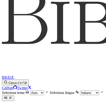
BibTeX
Cerca
Ctrl
K
GitHub
Twitter
Seleziona tema
Seleziona lingua