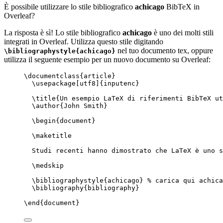
È possibile utilizzare lo stile bibliografico
achicago
BibTeX in
Overleaf?
La risposta è sì! Lo stile bibliografico
achicago
è uno dei molti stili
integrati in Overleaf. Utilizza questo stile digitando
nel tuo documento tex, oppure
\bibliographystyle{achicago}
utilizza il seguente esempio per un nuovo documento su Overleaf:
\documentclass
{
article
}
\usepackage
[
utf8
]{
inputenc
}
\title
{Un esempio LaTeX di riferimenti BibTeX ut
\author
{John Smith}
\begin
{
document
}
\maketitle
Studi recenti hanno dimostrato che LaTeX è uno s
\medskip
\bibliographystyle
{achicago} 
% carica qui achica
\bibliography
{bibliography}
\end
{
document
}