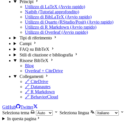
Principi
Utilizzo di LaTeX (Avvio rapido)
Natbib (Tutorial approfondito)
Utilizzo di BibLaTeX (Avvio rapido)
Utilizzo di Quarto (RStudio/Posit) (Avvio rapido)
Utilizzo di R Markdown (Avvio rapido)
Utilizzo di Overleaf (Avvio rapido)
Tipi di riferimento
Campi
FAQ su BibTeX
Stili di citazione e bibliografia
Risorse BibTeX
Blog
Overleaf + CiteDrive
Collegamenti
🔗 CiteDrive
🔗 Datanautes
🔗 R Markdown
🔗 BehaviorCloud
GitHub
Twitter
Seleziona tema
Seleziona lingua
In questa pagina