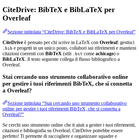
CiteDrive: BibTeX e BibLaTeX per
Overleaf
Sezione intitolata “CiteDrive: BibTeX e BibLaTeX per Overleaf”
CiteDrive
è pensato per chi scrive in LaTeX con
Overleaf
: gestisci
e progetti in un unico posto, collabori sui riferimenti e mantieni
.bib
citazioni coerenti con
BibTeX
(stili
come
achicago
) o
.bst
BibLaTeX
. Il testo seguente collega il flusso bibliografico a
Overleaf.
Stai cercando uno strumento collaborativo online
per gestire i tuoi riferimenti BibTeX, che si connetta
a Overleaf?
Sezione intitolata “Stai cercando uno strumento collaborativo
online per gestire i tuoi riferimenti BibTeX, che si connetta a
Overleaf?”
Se cerchi uno strumento online che ti aiuti a gestire i tuoi riferimenti,
citazioni e bibliografia su Overleaf, CiteDrive potrebbe essere
perfetto! Ti permette di raccogliere e organizzare squadre e