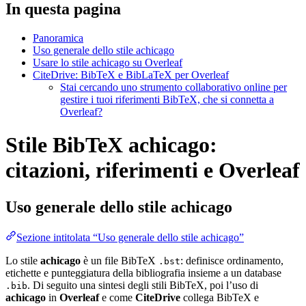
In questa pagina
Panoramica
Uso generale dello stile achicago
Usare lo stile achicago su Overleaf
CiteDrive: BibTeX e BibLaTeX per Overleaf
Stai cercando uno strumento collaborativo online per
gestire i tuoi riferimenti BibTeX, che si connetta a
Overleaf?
Stile BibTeX achicago:
citazioni, riferimenti e Overleaf
Uso generale dello stile
achicago
Sezione intitolata “Uso generale dello stile achicago”
Lo stile
achicago
è un file BibTeX
: definisce ordinamento,
.bst
etichette e punteggiatura della bibliografia insieme a un database
. Di seguito una sintesi degli stili BibTeX, poi l’uso di
.bib
achicago
in
Overleaf
e come
CiteDrive
collega BibTeX e