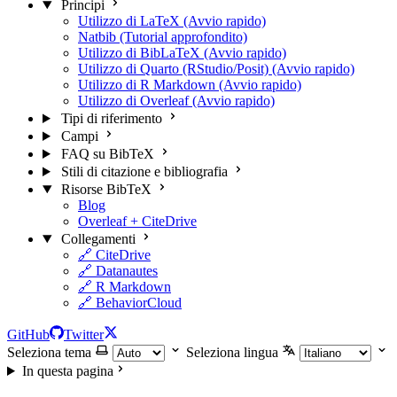
Principi
Utilizzo di LaTeX (Avvio rapido)
Natbib (Tutorial approfondito)
Utilizzo di BibLaTeX (Avvio rapido)
Utilizzo di Quarto (RStudio/Posit) (Avvio rapido)
Utilizzo di R Markdown (Avvio rapido)
Utilizzo di Overleaf (Avvio rapido)
Tipi di riferimento
Campi
FAQ su BibTeX
Stili di citazione e bibliografia
Risorse BibTeX
Blog
Overleaf + CiteDrive
Collegamenti
🔗 CiteDrive
🔗 Datanautes
🔗 R Markdown
🔗 BehaviorCloud
GitHub
Twitter
Seleziona tema
Seleziona lingua
In questa pagina