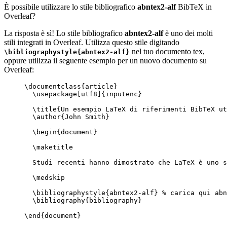
È possibile utilizzare lo stile bibliografico
abntex2-alf
BibTeX in
Overleaf?
La risposta è sì! Lo stile bibliografico
abntex2-alf
è uno dei molti
stili integrati in Overleaf. Utilizza questo stile digitando
nel tuo documento tex,
\bibliographystyle{abntex2-alf}
oppure utilizza il seguente esempio per un nuovo documento su
Overleaf:
\documentclass
{
article
}
\usepackage
[
utf8
]{
inputenc
}
\title
{Un esempio LaTeX di riferimenti BibTeX ut
\author
{John Smith}
\begin
{
document
}
\maketitle
Studi recenti hanno dimostrato che LaTeX è uno s
\medskip
\bibliographystyle
{abntex2-alf} 
% carica qui abn
\bibliography
{bibliography}
\end
{
document
}