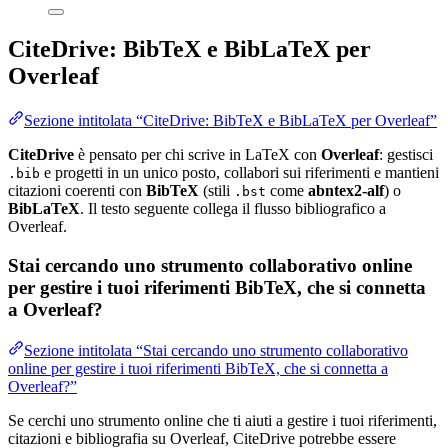
CiteDrive: BibTeX e BibLaTeX per
Overleaf
Sezione intitolata “CiteDrive: BibTeX e BibLaTeX per Overleaf”
CiteDrive
è pensato per chi scrive in LaTeX con
Overleaf
: gestisci
e progetti in un unico posto, collabori sui riferimenti e mantieni
.bib
citazioni coerenti con
BibTeX
(stili
come
abntex2-alf
) o
.bst
BibLaTeX
. Il testo seguente collega il flusso bibliografico a
Overleaf.
Stai cercando uno strumento collaborativo online
per gestire i tuoi riferimenti BibTeX, che si connetta
a Overleaf?
Sezione intitolata “Stai cercando uno strumento collaborativo
online per gestire i tuoi riferimenti BibTeX, che si connetta a
Overleaf?”
Se cerchi uno strumento online che ti aiuti a gestire i tuoi riferimenti,
citazioni e bibliografia su Overleaf, CiteDrive potrebbe essere