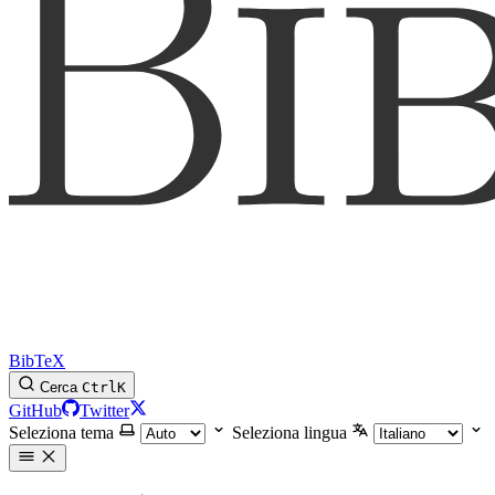
BibTeX
Cerca
Ctrl
K
GitHub
Twitter
Seleziona tema
Seleziona lingua