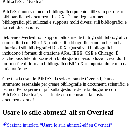
BibLaTeX a Overleaf.
BibTeX è uno strumento bibliografico potente utilizzato per creare
bibliografie nei documenti LaTeX. È uno degli strumenti
bibliografici più utilizzati e supporta molti diversi stili bibliografici e
formati di citazione.
Sebbene Overleaf non supporti attualmente tutti gli stili bibliografici
compatibili con BibTeX, molti stili bibliografici sono inclusi nella
libreria di stili bibliografici BibTeX. Questi stili bibliografici
includono i formati di citazione APA, IEEE, CSE e Chicago. È
anche possibile utilizzare stili bibliografici personalizzati creando il
proprio file di formato bibliografico BibTeX o importandone uno da
un’altra fonte.
Che tu stia usando BibTeX da solo o tramite Overleaf, è uno
strumento essenziale per creare bibliografie in documenti scientifici e
tecnici. Per saperne di più sulla gestione delle bibliografie con
BibTeX e Overleaf, visita bibtex.eu o consulta la nostra
documentazione!
Usare lo stile
abntex2-alf
su Overleaf
Sezione intitolata “Usare lo stile abntex2-alf su Overleaf”