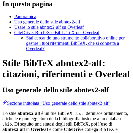
In questa pagina
Panoramica
Uso generale dello stile abntex2-alf
Usare lo stile abntex2-alf su Overleaf
CiteDrive: BibTeX e BibLaTeX per Overleaf
Stai cercando uno strumento collaborativo online per
gestire i tuoi riferimenti BibTeX, che si connetta a
Overleaf?
Stile BibTeX abntex2-alf:
citazioni, riferimenti e Overleaf
Uso generale dello stile
abntex2-alf
Sezione intitolata “Uso generale dello stile abntex2-alf”
Lo stile
abntex2-alf
è un file BibTeX
: definisce ordinamento,
.bst
etichette e punteggiatura della bibliografia insieme a un database
. Di seguito una sintesi degli stili BibTeX, poi l’uso di
.bib
abntex2-alf
in
Overleaf
e come
CiteDrive
collega BibTeX e