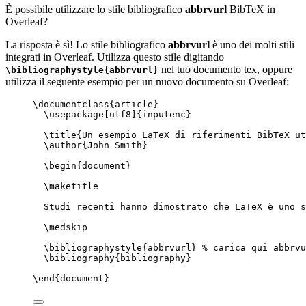
È possibile utilizzare lo stile bibliografico
abbrvurl
BibTeX in
Overleaf?
La risposta è sì! Lo stile bibliografico
abbrvurl
è uno dei molti stili
integrati in Overleaf. Utilizza questo stile digitando
nel tuo documento tex, oppure
\bibliographystyle{abbrvurl}
utilizza il seguente esempio per un nuovo documento su Overleaf:
\documentclass
{
article
}
\usepackage
[
utf8
]{
inputenc
}
\title
{Un esempio LaTeX di riferimenti BibTeX ut
\author
{John Smith}
\begin
{
document
}
\maketitle
Studi recenti hanno dimostrato che LaTeX è uno s
\medskip
\bibliographystyle
{abbrvurl} 
% carica qui abbrvu
\bibliography
{bibliography}
\end
{
document
}