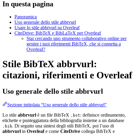
In questa pagina
Panoramica
Uso generale dello stile abbrvurl
Usare lo stile abbrvurl su Overleaf
CiteDrive: BibTeX e BibLaTeX per Overleaf
Stai cercando uno strumento collaborativo online per
gestire i tuoi riferimenti BibTeX, che si connetta a
Overleaf?
Stile BibTeX abbrvurl:
citazioni, riferimenti e Overleaf
Uso generale dello stile
abbrvurl
Sezione intitolata “Uso generale dello stile abbrvurl”
Lo stile
abbrvurl
è un file BibTeX
: definisce ordinamento,
.bst
etichette e punteggiatura della bibliografia insieme a un database
. Di seguito una sintesi degli stili BibTeX, poi l’uso di
.bib
abbrvurl
in
Overleaf
e come
CiteDrive
collega BibTeX e