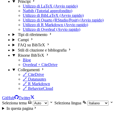
Principi
Utilizzo di LaTeX (Avvio rapido)
Natbib (Tutorial approfondito)
Utilizzo di BibLaTeX (Avvio rapido)
Utilizzo di Quarto (RStudio/Posit) (Avvio rapido)
Utilizzo di R Markdown (Avvio rapido)
Utilizzo di Overleaf (Avvio rapido)
Tipi di riferimento
Campi
FAQ su BibTeX
Stili di citazione e bibliografia
Risorse BibTeX
Blog
Overleaf + CiteDrive
Collegamenti
🔗 CiteDrive
🔗 Datanautes
🔗 R Markdown
🔗 BehaviorCloud
GitHub
Twitter
Seleziona tema
Seleziona lingua
In questa pagina