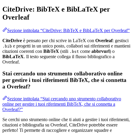
CiteDrive: BibTeX e BibLaTeX per
Overleaf
Sezione intitolata “CiteDrive: BibTeX e BibLaTeX per Overleaf”
CiteDrive
è pensato per chi scrive in LaTeX con
Overleaf
: gestisci
e progetti in un unico posto, collabori sui riferimenti e mantieni
.bib
citazioni coerenti con
BibTeX
(stili
come
abbrvurl
) o
.bst
BibLaTeX
. Il testo seguente collega il flusso bibliografico a
Overleaf.
Stai cercando uno strumento collaborativo online
per gestire i tuoi riferimenti BibTeX, che si connetta
a Overleaf?
Sezione intitolata “Stai cercando uno strumento collaborativo
online per gestire i tuoi riferimenti BibTeX, che si connetta a
Overleaf?”
Se cerchi uno strumento online che ti aiuti a gestire i tuoi riferimenti,
citazioni e bibliografia su Overleaf, CiteDrive potrebbe essere
perfetto! Ti permette di raccogliere e organizzare squadre e