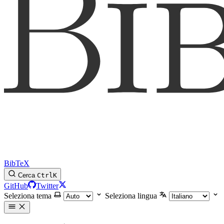
BibTeX
Cerca
Ctrl
K
GitHub
Twitter
Seleziona tema
Seleziona lingua