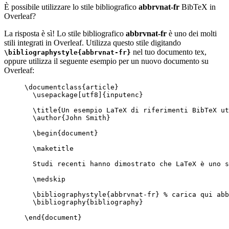
È possibile utilizzare lo stile bibliografico
abbrvnat-fr
BibTeX in
Overleaf?
La risposta è sì! Lo stile bibliografico
abbrvnat-fr
è uno dei molti
stili integrati in Overleaf. Utilizza questo stile digitando
nel tuo documento tex,
\bibliographystyle{abbrvnat-fr}
oppure utilizza il seguente esempio per un nuovo documento su
Overleaf:
\documentclass
{
article
}
\usepackage
[
utf8
]{
inputenc
}
\title
{Un esempio LaTeX di riferimenti BibTeX ut
\author
{John Smith}
\begin
{
document
}
\maketitle
Studi recenti hanno dimostrato che LaTeX è uno s
\medskip
\bibliographystyle
{abbrvnat-fr} 
% carica qui abb
\bibliography
{bibliography}
\end
{
document
}