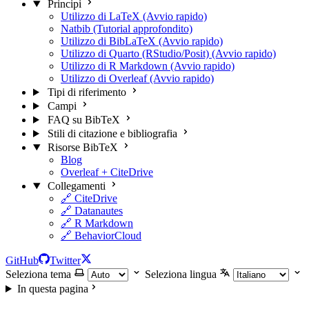
Principi
Utilizzo di LaTeX (Avvio rapido)
Natbib (Tutorial approfondito)
Utilizzo di BibLaTeX (Avvio rapido)
Utilizzo di Quarto (RStudio/Posit) (Avvio rapido)
Utilizzo di R Markdown (Avvio rapido)
Utilizzo di Overleaf (Avvio rapido)
Tipi di riferimento
Campi
FAQ su BibTeX
Stili di citazione e bibliografia
Risorse BibTeX
Blog
Overleaf + CiteDrive
Collegamenti
🔗 CiteDrive
🔗 Datanautes
🔗 R Markdown
🔗 BehaviorCloud
GitHub
Twitter
Seleziona tema
Seleziona lingua
In questa pagina