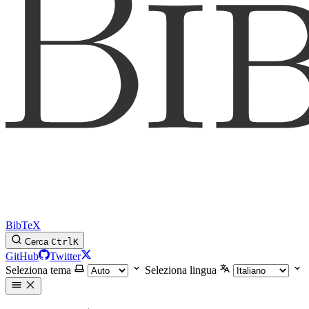
BibTeX
Cerca
Ctrl
K
GitHub
Twitter
Seleziona tema
Seleziona lingua