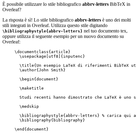
È possibile utilizzare lo stile bibliografico
abbrv-letters
BibTeX in
Overleaf?
La risposta è sì! Lo stile bibliografico
abbrv-letters
è uno dei molti
stili integrati in Overleaf. Utilizza questo stile digitando
nel tuo documento tex,
\bibliographystyle{abbrv-letters}
oppure utilizza il seguente esempio per un nuovo documento su
Overleaf:
\documentclass
{
article
}
\usepackage
[
utf8
]{
inputenc
}
\title
{Un esempio LaTeX di riferimenti BibTeX ut
\author
{John Smith}
\begin
{
document
}
\maketitle
Studi recenti hanno dimostrato che LaTeX è uno s
\medskip
\bibliographystyle
{abbrv-letters} 
% carica qui a
\bibliography
{bibliography}
\end
{
document
}