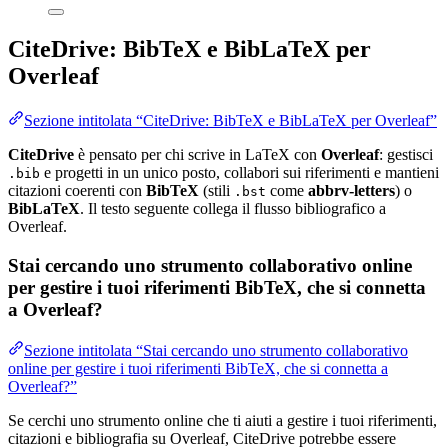
CiteDrive: BibTeX e BibLaTeX per
Overleaf
Sezione intitolata “CiteDrive: BibTeX e BibLaTeX per Overleaf”
CiteDrive
è pensato per chi scrive in LaTeX con
Overleaf
: gestisci
e progetti in un unico posto, collabori sui riferimenti e mantieni
.bib
citazioni coerenti con
BibTeX
(stili
come
abbrv-letters
) o
.bst
BibLaTeX
. Il testo seguente collega il flusso bibliografico a
Overleaf.
Stai cercando uno strumento collaborativo online
per gestire i tuoi riferimenti BibTeX, che si connetta
a Overleaf?
Sezione intitolata “Stai cercando uno strumento collaborativo
online per gestire i tuoi riferimenti BibTeX, che si connetta a
Overleaf?”
Se cerchi uno strumento online che ti aiuti a gestire i tuoi riferimenti,
citazioni e bibliografia su Overleaf, CiteDrive potrebbe essere