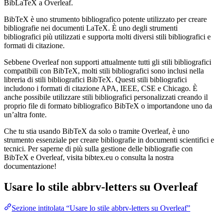
BibLaTeX a Overleaf.
BibTeX è uno strumento bibliografico potente utilizzato per creare
bibliografie nei documenti LaTeX. È uno degli strumenti
bibliografici più utilizzati e supporta molti diversi stili bibliografici e
formati di citazione.
Sebbene Overleaf non supporti attualmente tutti gli stili bibliografici
compatibili con BibTeX, molti stili bibliografici sono inclusi nella
libreria di stili bibliografici BibTeX. Questi stili bibliografici
includono i formati di citazione APA, IEEE, CSE e Chicago. È
anche possibile utilizzare stili bibliografici personalizzati creando il
proprio file di formato bibliografico BibTeX o importandone uno da
un’altra fonte.
Che tu stia usando BibTeX da solo o tramite Overleaf, è uno
strumento essenziale per creare bibliografie in documenti scientifici e
tecnici. Per saperne di più sulla gestione delle bibliografie con
BibTeX e Overleaf, visita bibtex.eu o consulta la nostra
documentazione!
Usare lo stile
abbrv-letters
su Overleaf
Sezione intitolata “Usare lo stile abbrv-letters su Overleaf”