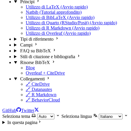
Principi
Utilizzo di LaTeX (Avvio rapido)
Natbib (Tutorial approfondito)
Utilizzo di BibLaTeX (Avvio rapido)
Utilizzo di Quarto (RStudio/Posit) (Avvio rapido)
Utilizzo di R Markdown (Avvio rapido)
Utilizzo di Overleaf (Avvio rapido)
Tipi di riferimento
Campi
FAQ su BibTeX
Stili di citazione e bibliografia
Risorse BibTeX
Blog
Overleaf + CiteDrive
Collegamenti
🔗 CiteDrive
🔗 Datanautes
🔗 R Markdown
🔗 BehaviorCloud
GitHub
Twitter
Seleziona tema
Seleziona lingua
In questa pagina