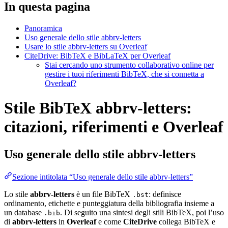
In questa pagina
Panoramica
Uso generale dello stile abbrv-letters
Usare lo stile abbrv-letters su Overleaf
CiteDrive: BibTeX e BibLaTeX per Overleaf
Stai cercando uno strumento collaborativo online per
gestire i tuoi riferimenti BibTeX, che si connetta a
Overleaf?
Stile BibTeX abbrv-letters:
citazioni, riferimenti e Overleaf
Uso generale dello stile
abbrv-letters
Sezione intitolata “Uso generale dello stile abbrv-letters”
Lo stile
abbrv-letters
è un file BibTeX
: definisce
.bst
ordinamento, etichette e punteggiatura della bibliografia insieme a
un database
. Di seguito una sintesi degli stili BibTeX, poi l’uso
.bib
di
abbrv-letters
in
Overleaf
e come
CiteDrive
collega BibTeX e