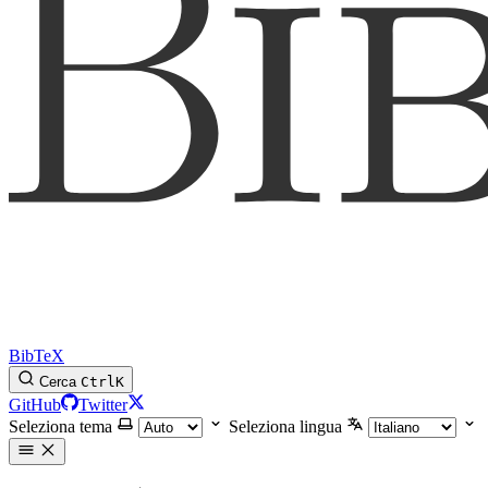
BibTeX
Cerca
Ctrl
K
GitHub
Twitter
Seleziona tema
Seleziona lingua