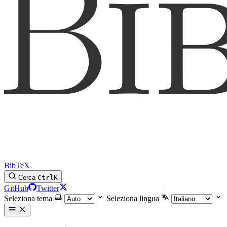
BibTeX
Cerca
Ctrl
K
GitHub
Twitter
Seleziona tema
Seleziona lingua