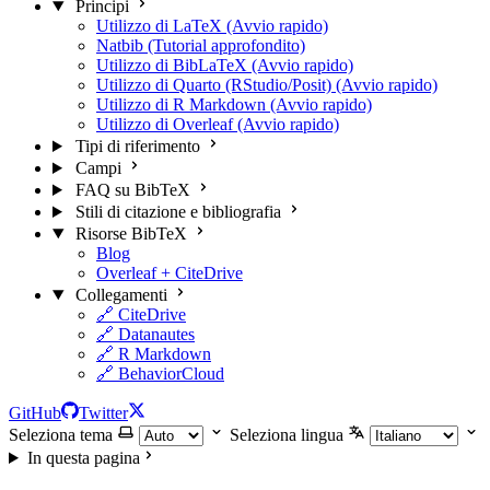
Principi
Utilizzo di LaTeX (Avvio rapido)
Natbib (Tutorial approfondito)
Utilizzo di BibLaTeX (Avvio rapido)
Utilizzo di Quarto (RStudio/Posit) (Avvio rapido)
Utilizzo di R Markdown (Avvio rapido)
Utilizzo di Overleaf (Avvio rapido)
Tipi di riferimento
Campi
FAQ su BibTeX
Stili di citazione e bibliografia
Risorse BibTeX
Blog
Overleaf + CiteDrive
Collegamenti
🔗 CiteDrive
🔗 Datanautes
🔗 R Markdown
🔗 BehaviorCloud
GitHub
Twitter
Seleziona tema
Seleziona lingua
In questa pagina