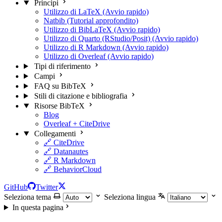
Principi
Utilizzo di LaTeX (Avvio rapido)
Natbib (Tutorial approfondito)
Utilizzo di BibLaTeX (Avvio rapido)
Utilizzo di Quarto (RStudio/Posit) (Avvio rapido)
Utilizzo di R Markdown (Avvio rapido)
Utilizzo di Overleaf (Avvio rapido)
Tipi di riferimento
Campi
FAQ su BibTeX
Stili di citazione e bibliografia
Risorse BibTeX
Blog
Overleaf + CiteDrive
Collegamenti
🔗 CiteDrive
🔗 Datanautes
🔗 R Markdown
🔗 BehaviorCloud
GitHub
Twitter
Seleziona tema
Seleziona lingua
In questa pagina