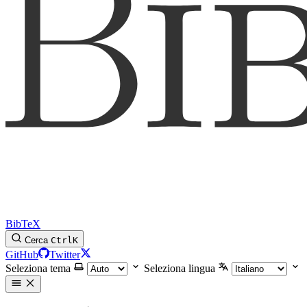
BibTeX
Cerca
Ctrl
K
GitHub
Twitter
Seleziona tema
Seleziona lingua