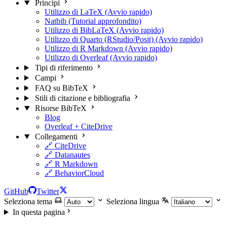
Principi
Utilizzo di LaTeX (Avvio rapido)
Natbib (Tutorial approfondito)
Utilizzo di BibLaTeX (Avvio rapido)
Utilizzo di Quarto (RStudio/Posit) (Avvio rapido)
Utilizzo di R Markdown (Avvio rapido)
Utilizzo di Overleaf (Avvio rapido)
Tipi di riferimento
Campi
FAQ su BibTeX
Stili di citazione e bibliografia
Risorse BibTeX
Blog
Overleaf + CiteDrive
Collegamenti
🔗 CiteDrive
🔗 Datanautes
🔗 R Markdown
🔗 BehaviorCloud
GitHub
Twitter
Seleziona tema
Seleziona lingua
In questa pagina