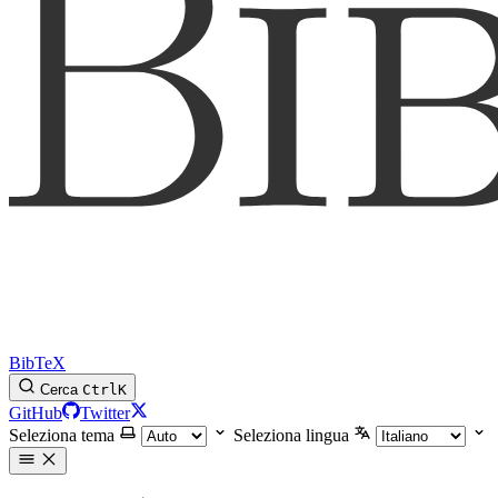
BibTeX
Cerca
Ctrl
K
GitHub
Twitter
Seleziona tema
Seleziona lingua