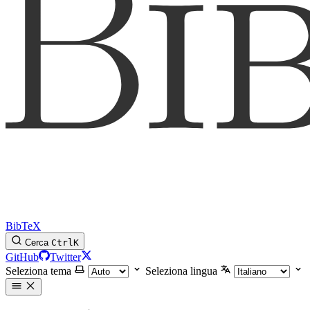
BibTeX
Cerca
Ctrl
K
GitHub
Twitter
Seleziona tema
Seleziona lingua