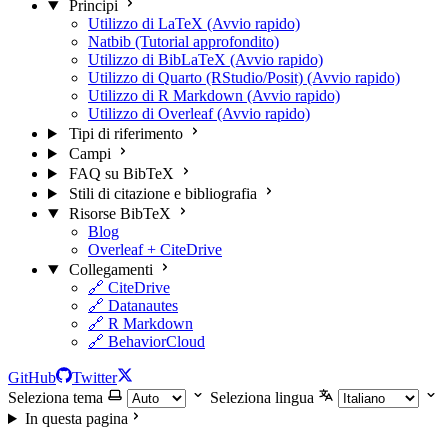
Principi
Utilizzo di LaTeX (Avvio rapido)
Natbib (Tutorial approfondito)
Utilizzo di BibLaTeX (Avvio rapido)
Utilizzo di Quarto (RStudio/Posit) (Avvio rapido)
Utilizzo di R Markdown (Avvio rapido)
Utilizzo di Overleaf (Avvio rapido)
Tipi di riferimento
Campi
FAQ su BibTeX
Stili di citazione e bibliografia
Risorse BibTeX
Blog
Overleaf + CiteDrive
Collegamenti
🔗 CiteDrive
🔗 Datanautes
🔗 R Markdown
🔗 BehaviorCloud
GitHub
Twitter
Seleziona tema
Seleziona lingua
In questa pagina