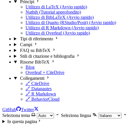
Principi
Utilizzo di LaTeX (Avvio rapido)
Natbib (Tutorial approfondito)
Utilizzo di BibLaTeX (Avvio rapido)
Utilizzo di Quarto (RStudio/Posit) (Avvio rapido)
Utilizzo di R Markdown (Avvio rapido)
Utilizzo di Overleaf (Avvio rapido)
Tipi di riferimento
Campi
FAQ su BibTeX
Stili di citazione e bibliografia
Risorse BibTeX
Blog
Overleaf + CiteDrive
Collegamenti
🔗 CiteDrive
🔗 Datanautes
🔗 R Markdown
🔗 BehaviorCloud
GitHub
Twitter
Seleziona tema
Seleziona lingua
In questa pagina