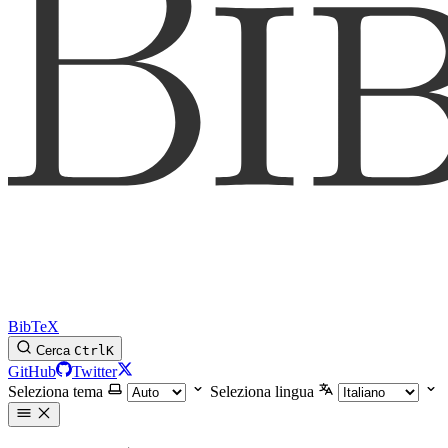
BibTeX
Cerca
Ctrl
K
GitHub
Twitter
Seleziona tema
Seleziona lingua