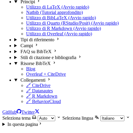
Principi
Utilizzo di LaTeX (Avvio rapido)
Natbib (Tutorial approfondito)
Utilizzo di BibLaTeX (Avvio rapido)
Utilizzo di Quarto (RStudio/Posit) (Avvio rapido)
Utilizzo di R Markdown (Avvio rapido)
Utilizzo di Overleaf (Avvio rapido)
Tipi di riferimento
Campi
FAQ su BibTeX
Stili di citazione e bibliografia
Risorse BibTeX
Blog
Overleaf + CiteDrive
Collegamenti
🔗 CiteDrive
🔗 Datanautes
🔗 R Markdown
🔗 BehaviorCloud
GitHub
Twitter
Seleziona tema
Seleziona lingua
In questa pagina