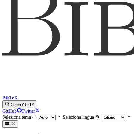
BibTeX
Cerca
Ctrl
K
GitHub
Twitter
Seleziona tema
Seleziona lingua