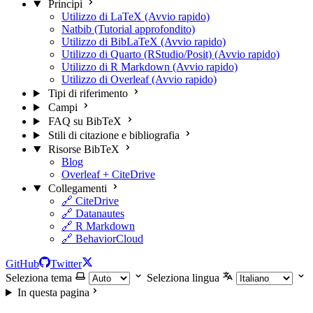
Principi
Utilizzo di LaTeX (Avvio rapido)
Natbib (Tutorial approfondito)
Utilizzo di BibLaTeX (Avvio rapido)
Utilizzo di Quarto (RStudio/Posit) (Avvio rapido)
Utilizzo di R Markdown (Avvio rapido)
Utilizzo di Overleaf (Avvio rapido)
Tipi di riferimento
Campi
FAQ su BibTeX
Stili di citazione e bibliografia
Risorse BibTeX
Blog
Overleaf + CiteDrive
Collegamenti
🔗 CiteDrive
🔗 Datanautes
🔗 R Markdown
🔗 BehaviorCloud
GitHub
Twitter
Seleziona tema
Seleziona lingua
In questa pagina