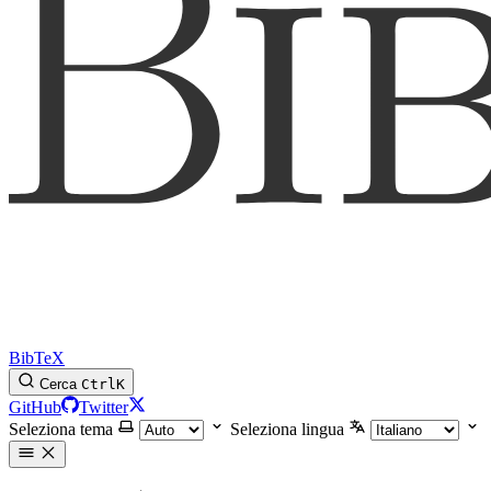
BibTeX
Cerca
Ctrl
K
GitHub
Twitter
Seleziona tema
Seleziona lingua