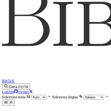
BibTeX
Cerca
Ctrl
K
GitHub
Twitter
Seleziona tema
Seleziona lingua