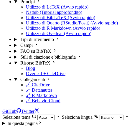
Principi
Utilizzo di LaTeX (Avvio rapido)
Natbib (Tutorial approfondito)
Utilizzo di BibLaTeX (Avvio rapido)
Utilizzo di Quarto (RStudio/Posit) (Avvio rapido)
Utilizzo di R Markdown (Avvio rapido)
Utilizzo di Overleaf (Avvio rapido)
Tipi di riferimento
Campi
FAQ su BibTeX
Stili di citazione e bibliografia
Risorse BibTeX
Blog
Overleaf + CiteDrive
Collegamenti
🔗 CiteDrive
🔗 Datanautes
🔗 R Markdown
🔗 BehaviorCloud
GitHub
Twitter
Seleziona tema
Seleziona lingua
In questa pagina