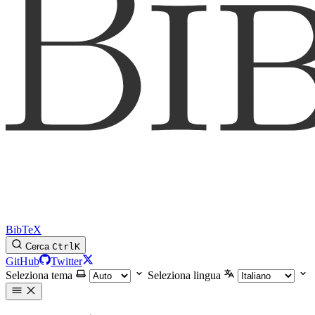
BibTeX
Cerca
Ctrl
K
GitHub
Twitter
Seleziona tema
Seleziona lingua