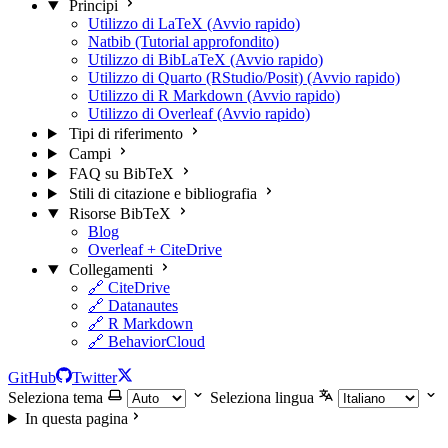
Principi
Utilizzo di LaTeX (Avvio rapido)
Natbib (Tutorial approfondito)
Utilizzo di BibLaTeX (Avvio rapido)
Utilizzo di Quarto (RStudio/Posit) (Avvio rapido)
Utilizzo di R Markdown (Avvio rapido)
Utilizzo di Overleaf (Avvio rapido)
Tipi di riferimento
Campi
FAQ su BibTeX
Stili di citazione e bibliografia
Risorse BibTeX
Blog
Overleaf + CiteDrive
Collegamenti
🔗 CiteDrive
🔗 Datanautes
🔗 R Markdown
🔗 BehaviorCloud
GitHub
Twitter
Seleziona tema
Seleziona lingua
In questa pagina