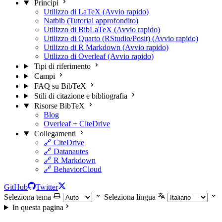
Principi
Utilizzo di LaTeX (Avvio rapido)
Natbib (Tutorial approfondito)
Utilizzo di BibLaTeX (Avvio rapido)
Utilizzo di Quarto (RStudio/Posit) (Avvio rapido)
Utilizzo di R Markdown (Avvio rapido)
Utilizzo di Overleaf (Avvio rapido)
Tipi di riferimento
Campi
FAQ su BibTeX
Stili di citazione e bibliografia
Risorse BibTeX
Blog
Overleaf + CiteDrive
Collegamenti
🔗 CiteDrive
🔗 Datanautes
🔗 R Markdown
🔗 BehaviorCloud
GitHub
Twitter
Seleziona tema
Seleziona lingua
In questa pagina