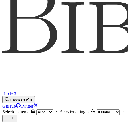
BibTeX
Cerca
Ctrl
K
GitHub
Twitter
Seleziona tema
Seleziona lingua