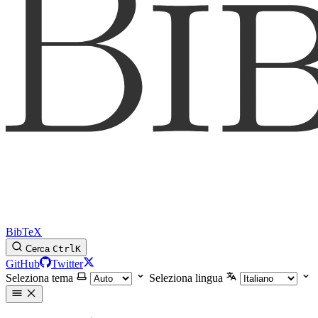
BibTeX
Cerca
Ctrl
K
GitHub
Twitter
Seleziona tema
Seleziona lingua