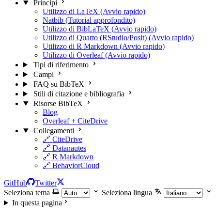
Principi
Utilizzo di LaTeX (Avvio rapido)
Natbib (Tutorial approfondito)
Utilizzo di BibLaTeX (Avvio rapido)
Utilizzo di Quarto (RStudio/Posit) (Avvio rapido)
Utilizzo di R Markdown (Avvio rapido)
Utilizzo di Overleaf (Avvio rapido)
Tipi di riferimento
Campi
FAQ su BibTeX
Stili di citazione e bibliografia
Risorse BibTeX
Blog
Overleaf + CiteDrive
Collegamenti
🔗 CiteDrive
🔗 Datanautes
🔗 R Markdown
🔗 BehaviorCloud
GitHub
Twitter
Seleziona tema
Seleziona lingua
In questa pagina