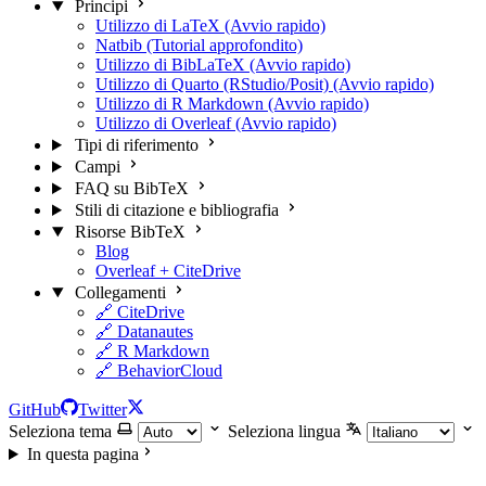
Principi
Utilizzo di LaTeX (Avvio rapido)
Natbib (Tutorial approfondito)
Utilizzo di BibLaTeX (Avvio rapido)
Utilizzo di Quarto (RStudio/Posit) (Avvio rapido)
Utilizzo di R Markdown (Avvio rapido)
Utilizzo di Overleaf (Avvio rapido)
Tipi di riferimento
Campi
FAQ su BibTeX
Stili di citazione e bibliografia
Risorse BibTeX
Blog
Overleaf + CiteDrive
Collegamenti
🔗 CiteDrive
🔗 Datanautes
🔗 R Markdown
🔗 BehaviorCloud
GitHub
Twitter
Seleziona tema
Seleziona lingua
In questa pagina