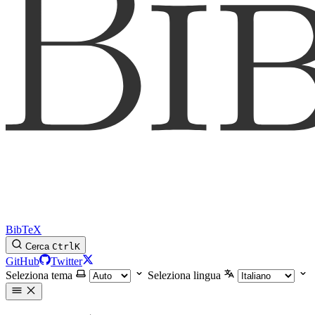
BibTeX
Cerca
Ctrl
K
GitHub
Twitter
Seleziona tema
Seleziona lingua