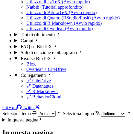
Utilizzo di LaTeX (Avvio rapido)
Natbib (Tutorial approfondito)
Utilizzo di BibLaTeX (Avvio rapido)
Utilizzo di Quarto (RStudio/Posit) (Avvio rapido)
Utilizzo di R Markdown (Avvio rapido)
Utilizzo di Overleaf (Avvio rapido)
Tipi di riferimento
Campi
FAQ su BibTeX
Stili di citazione e bibliografia
Risorse BibTeX
Blog
Overleaf + CiteDrive
Collegamenti
🔗 CiteDrive
🔗 Datanautes
🔗 R Markdown
🔗 BehaviorCloud
GitHub
Twitter
Seleziona tema
Seleziona lingua
In questa pagina
In questa pagina