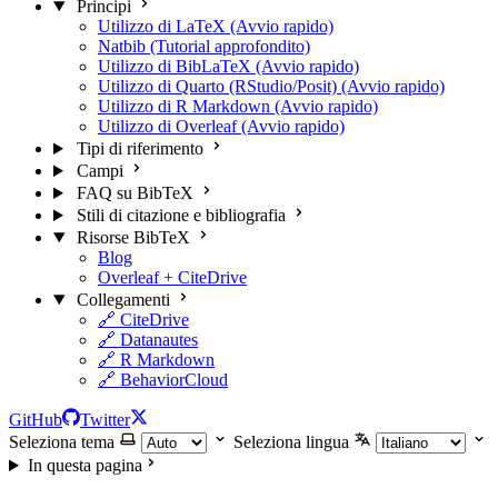
Principi
Utilizzo di LaTeX (Avvio rapido)
Natbib (Tutorial approfondito)
Utilizzo di BibLaTeX (Avvio rapido)
Utilizzo di Quarto (RStudio/Posit) (Avvio rapido)
Utilizzo di R Markdown (Avvio rapido)
Utilizzo di Overleaf (Avvio rapido)
Tipi di riferimento
Campi
FAQ su BibTeX
Stili di citazione e bibliografia
Risorse BibTeX
Blog
Overleaf + CiteDrive
Collegamenti
🔗 CiteDrive
🔗 Datanautes
🔗 R Markdown
🔗 BehaviorCloud
GitHub
Twitter
Seleziona tema
Seleziona lingua
In questa pagina