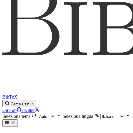
BibTeX
Cerca
Ctrl
K
GitHub
Twitter
Seleziona tema
Seleziona lingua