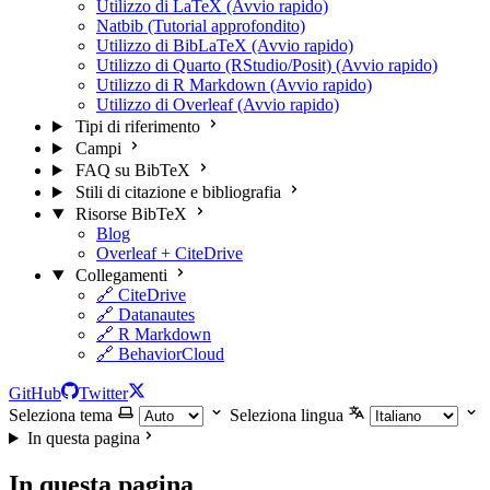
Utilizzo di LaTeX (Avvio rapido)
Natbib (Tutorial approfondito)
Utilizzo di BibLaTeX (Avvio rapido)
Utilizzo di Quarto (RStudio/Posit) (Avvio rapido)
Utilizzo di R Markdown (Avvio rapido)
Utilizzo di Overleaf (Avvio rapido)
Tipi di riferimento
Campi
FAQ su BibTeX
Stili di citazione e bibliografia
Risorse BibTeX
Blog
Overleaf + CiteDrive
Collegamenti
🔗 CiteDrive
🔗 Datanautes
🔗 R Markdown
🔗 BehaviorCloud
GitHub
Twitter
Seleziona tema
Seleziona lingua
In questa pagina
In questa pagina