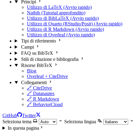
Principi
Utilizzo di LaTeX (Avvio rapido)
Natbib (Tutorial approfondito)
Utilizzo di BibLaTeX (Avvio rapido)
Utilizzo di Quarto (RStudio/Posit) (Avvio rapido)
Utilizzo di R Markdown (Avvio rapido)
Utilizzo di Overleaf (Avvio rapido)
Tipi di riferimento
Campi
FAQ su BibTeX
Stili di citazione e bibliografia
Risorse BibTeX
Blog
Overleaf + CiteDrive
Collegamenti
🔗 CiteDrive
🔗 Datanautes
🔗 R Markdown
🔗 BehaviorCloud
GitHub
Twitter
Seleziona tema
Seleziona lingua
In questa pagina