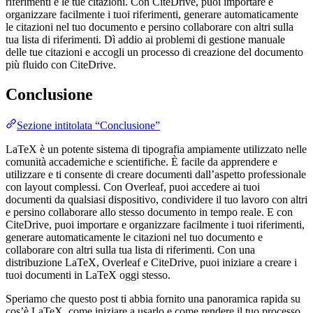
riferimenti e le tue citazioni. Con CiteDrive, puoi importare e
organizzare facilmente i tuoi riferimenti, generare automaticamente
le citazioni nel tuo documento e persino collaborare con altri sulla
tua lista di riferimenti. Dì addio ai problemi di gestione manuale
delle tue citazioni e accogli un processo di creazione del documento
più fluido con CiteDrive.
Conclusione
Sezione intitolata “Conclusione”
LaTeX è un potente sistema di tipografia ampiamente utilizzato nelle
comunità accademiche e scientifiche. È facile da apprendere e
utilizzare e ti consente di creare documenti dall’aspetto professionale
con layout complessi. Con Overleaf, puoi accedere ai tuoi
documenti da qualsiasi dispositivo, condividere il tuo lavoro con altri
e persino collaborare allo stesso documento in tempo reale. E con
CiteDrive, puoi importare e organizzare facilmente i tuoi riferimenti,
generare automaticamente le citazioni nel tuo documento e
collaborare con altri sulla tua lista di riferimenti. Con una
distribuzione LaTeX, Overleaf e CiteDrive, puoi iniziare a creare i
tuoi documenti in LaTeX oggi stesso.
Speriamo che questo post ti abbia fornito una panoramica rapida su
cos’è LaTeX, come iniziare a usarlo e come rendere il tuo processo