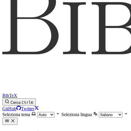
BibTeX
Cerca
Ctrl
K
GitHub
Twitter
Seleziona tema
Seleziona lingua