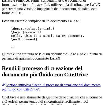
LaTeX è semplice. Prima, scriverai il testo e i comandi di
formattazione in un file .tex. Poi, utilizzerai la distribuzione LaTeX
per creare una versione impaginata del documento, di solito sotto
forma di PDF.
Ecco un esempio semplice di un documento LaTeX:
\documentclass
{article}
\begin
{document}
Hello, this is a simple LaTeX document.
\end
{document}
Questa è una struttura base di un documento LaTeX ed è il punto di
partenza di qualsiasi documento LaTeX.
Rendi il processo di creazione del
documento più fluido con CiteDrive
Sezione intitolata “Rendi il processo di creazione del documento
più fluido con CiteDrive”
CiteDrive è uno strumento di gestione delle citazioni che si connette
a Overleaf, permettendoti di sincronizzare facilmente i tuoi