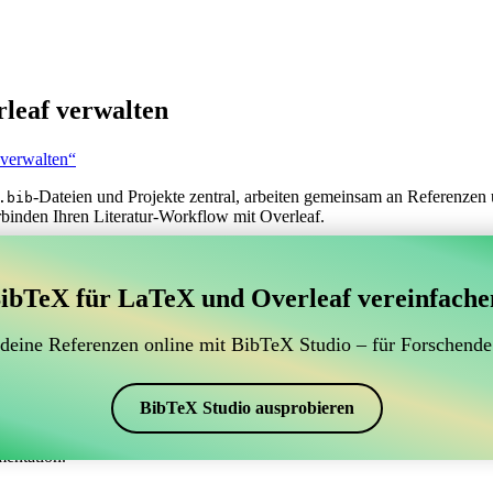
leaf verwalten
 verwalten“
-Dateien und Projekte zentral, arbeiten gemeinsam an Referenzen 
.bib
rbinden Ihren Literatur-Workflow mit Overleaf.
erwaltung Ihrer BibTeX-Literaturangaben, das sich mit
ibTeX für LaTeX und Overleaf vereinfache
 zur Verwaltung Ihrer BibTeX-Literaturangaben, das sich mit Overleaf 
 Literaturverzeichnis in Overleaf zu verwalten, könnte CiteDrive genau
 deine Referenzen online mit BibTeX Studio – für Forschende
eaf-Projekt aktuell zu halten.
rschiedenen Stilen, einschließlich worlddev, erstellen. Wenn Sie also n
BibTeX Studio ausprobieren
mentation.