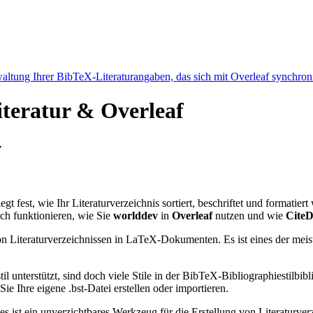
ltung Ihrer BibTeX-Literaturangaben, das sich mit Overleaf synchroni
iteratur & Overleaf
v
egt fest, wie Ihr Literaturverzeichnis sortiert, beschriftet und formatier
ch funktionieren, wie Sie
worlddev
in
Overleaf
nutzen und wie
CiteD
n Literaturverzeichnissen in LaTeX-Dokumenten. Es ist eines der meist
l unterstützt, sind doch viele Stile in der BibTeX-Bibliographiestil
e Ihre eigene .bst-Datei erstellen oder importieren.
 es ist ein unverzichtbares Werkzeug für die Erstellung von Literatur