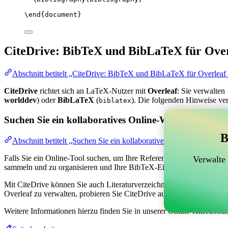
\end
{
document
}
CiteDrive: BibTeX und BibLaTeX für Over
Abschnitt betitelt „CiteDrive: BibTeX und BibLaTeX für Overleaf
CiteDrive
richtet sich an LaTeX-Nutzer mit
Overleaf
: Sie verwalten
worlddev
) oder
BibLaTeX
(
). Die folgenden Hinweise ve
biblatex
Suchen Sie ein kollaboratives Online-Werkzeug zur V
B
Abschnitt betitelt „Suchen Sie ein kollaboratives Online-Werkzeug
Falls Sie ein Online-Tool suchen, um Ihre Referenzen, Zitate und das
Verwalte
sammeln und zu organisieren und Ihre BibTeX-Einträge in Ihrem Overl
Mit CiteDrive können Sie auch Literaturverzeichnisse und Zitate in ve
Overleaf zu verwalten, probieren Sie CiteDrive aus!
Weitere Informationen hierzu finden Sie in unserer Online-Hilfedoku