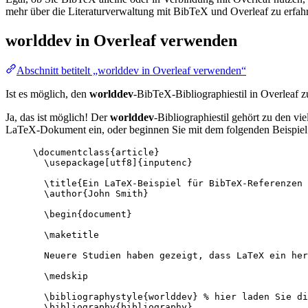
mehr über die Literaturverwaltung mit BibTeX und Overleaf zu erfahr
worlddev
in Overleaf verwenden
Abschnitt betitelt „worlddev in Overleaf verwenden“
Ist es möglich, den
worlddev
-BibTeX-Bibliographiestil in Overleaf 
Ja, das ist möglich! Der
worlddev
-Bibliographiestil gehört zu den vi
LaTeX-Dokument ein, oder beginnen Sie mit dem folgenden Beispiel 
\documentclass
{
article
}
\usepackage
[
utf8
]{
inputenc
}
\title
{Ein LaTeX-Beispiel für BibTeX-Referenzen 
\author
{John Smith}
\begin
{
document
}
\maketitle
Neuere Studien haben gezeigt, dass LaTeX ein her
\medskip
\bibliographystyle
{worlddev} 
% hier laden Sie di
\bibliography
{bibliography}