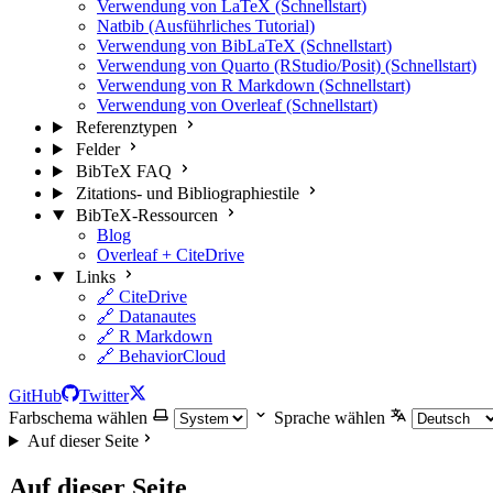
Verwendung von LaTeX (Schnellstart)
Natbib (Ausführliches Tutorial)
Verwendung von BibLaTeX (Schnellstart)
Verwendung von Quarto (RStudio/Posit) (Schnellstart)
Verwendung von R Markdown (Schnellstart)
Verwendung von Overleaf (Schnellstart)
Referenztypen
Felder
BibTeX FAQ
Zitations- und Bibliographiestile
BibTeX-Ressourcen
Blog
Overleaf + CiteDrive
Links
🔗 CiteDrive
🔗 Datanautes
🔗 R Markdown
🔗 BehaviorCloud
GitHub
Twitter
Farbschema wählen
Sprache wählen
Auf dieser Seite
Auf dieser Seite