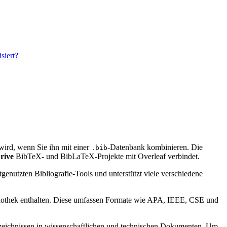
siert?
t wird, wenn Sie ihn mit einer
-Datenbank kombinieren. Die
.bib
rive
BibTeX- und BibLaTeX-Projekte mit Overleaf verbindet.
genutzten Bibliografie-Tools und unterstützt viele verschiedene
bibliothek enthalten. Diese umfassen Formate wie APA, IEEE, CSE und
verzeichnissen in wissenschaftlichen und technischen Dokumenten. Um