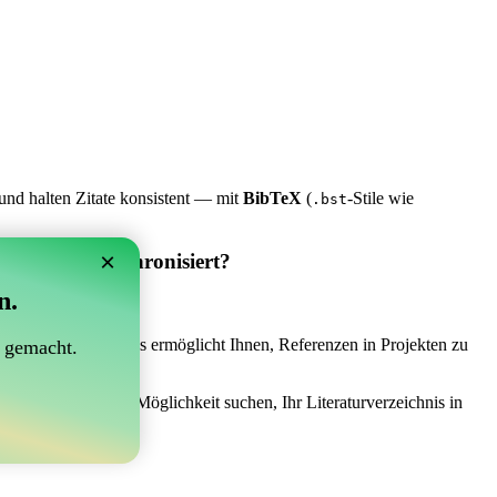
und halten Zitate konsistent — mit
BibTeX
(
-Stile wie
.bst
×
 Overleaf synchronisiert?
n.
synchronisiert?“
 das Richtige sein! Es ermöglicht Ihnen, Referenzen in Projekten zu
 gemacht.
ach einer einfachen Möglichkeit suchen, Ihr Literaturverzeichnis in