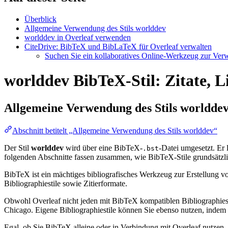
Überblick
Allgemeine Verwendung des Stils worlddev
worlddev in Overleaf verwenden
CiteDrive: BibTeX und BibLaTeX für Overleaf verwalten
Suchen Sie ein kollaboratives Online-Werkzeug zur Verwa
worlddev BibTeX-Stil: Zitate, L
Allgemeine Verwendung des Stils
worldde
Abschnitt betitelt „Allgemeine Verwendung des Stils worlddev“
Der Stil
worlddev
wird über eine BibTeX-
-Datei umgesetzt. Er l
.bst
folgenden Abschnitte fassen zusammen, wie BibTeX-Stile grundsätzli
BibTeX ist ein mächtiges bibliografisches Werkzeug zur Erstellung vo
Bibliographiestile sowie Zitierformate.
Obwohl Overleaf nicht jeden mit BibTeX kompatiblen Bibliographiesti
Chicago. Eigene Bibliographiestile können Sie ebenso nutzen, indem Si
Egal, ob Sie BibTeX alleine oder in Verbindung mit Overleaf nutzen,