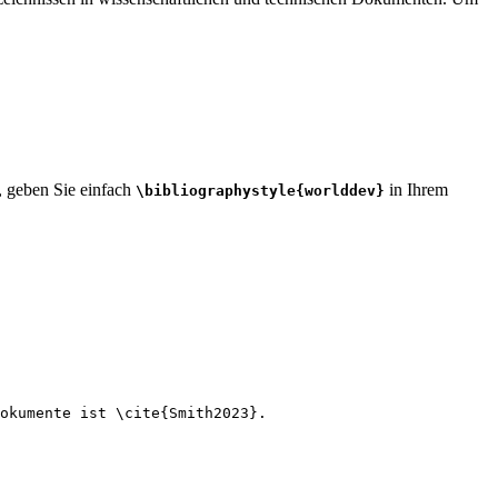
n, geben Sie einfach
in Ihrem
\bibliographystyle{worlddev}
okumente ist 
\cite
{
Smith2023
}.