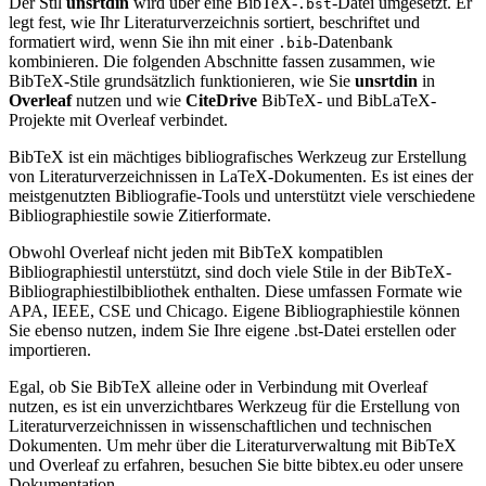
Der Stil
unsrtdin
wird über eine BibTeX-
-Datei umgesetzt. Er
.bst
legt fest, wie Ihr Literaturverzeichnis sortiert, beschriftet und
formatiert wird, wenn Sie ihn mit einer
-Datenbank
.bib
kombinieren. Die folgenden Abschnitte fassen zusammen, wie
BibTeX-Stile grundsätzlich funktionieren, wie Sie
unsrtdin
in
Overleaf
nutzen und wie
CiteDrive
BibTeX- und BibLaTeX-
Projekte mit Overleaf verbindet.
BibTeX ist ein mächtiges bibliografisches Werkzeug zur Erstellung
von Literaturverzeichnissen in LaTeX-Dokumenten. Es ist eines der
meistgenutzten Bibliografie-Tools und unterstützt viele verschiedene
Bibliographiestile sowie Zitierformate.
Obwohl Overleaf nicht jeden mit BibTeX kompatiblen
Bibliographiestil unterstützt, sind doch viele Stile in der BibTeX-
Bibliographiestilbibliothek enthalten. Diese umfassen Formate wie
APA, IEEE, CSE und Chicago. Eigene Bibliographiestile können
Sie ebenso nutzen, indem Sie Ihre eigene .bst-Datei erstellen oder
importieren.
Egal, ob Sie BibTeX alleine oder in Verbindung mit Overleaf
nutzen, es ist ein unverzichtbares Werkzeug für die Erstellung von
Literaturverzeichnissen in wissenschaftlichen und technischen
Dokumenten. Um mehr über die Literaturverwaltung mit BibTeX
und Overleaf zu erfahren, besuchen Sie bitte bibtex.eu oder unsere
Dokumentation.