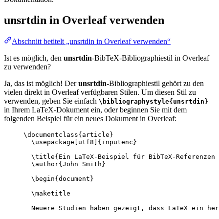
unsrtdin
in Overleaf verwenden
Abschnitt betitelt „unsrtdin in Overleaf verwenden“
Ist es möglich, den
unsrtdin
-BibTeX-Bibliographiestil in Overleaf
zu verwenden?
Ja, das ist möglich! Der
unsrtdin
-Bibliographiestil gehört zu den
vielen direkt in Overleaf verfügbaren Stilen. Um diesen Stil zu
verwenden, geben Sie einfach
\bibliographystyle{unsrtdin}
in Ihrem LaTeX-Dokument ein, oder beginnen Sie mit dem
folgenden Beispiel für ein neues Dokument in Overleaf:
\documentclass
{
article
}
\usepackage
[
utf8
]{
inputenc
}
\title
{Ein LaTeX-Beispiel für BibTeX-Referenzen 
\author
{John Smith}
\begin
{
document
}
\maketitle
Neuere Studien haben gezeigt, dass LaTeX ein her