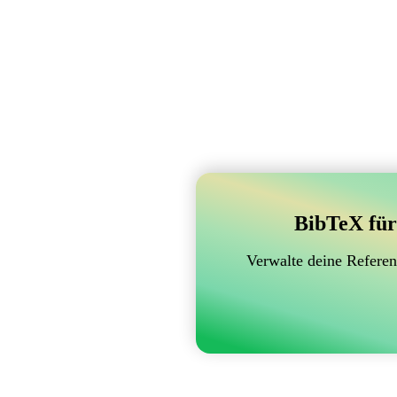
BibTeX für
Verwalte deine Referen