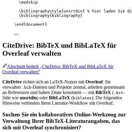
\medskip
\bibliographystyle
{unsrtdin} 
% hier laden Sie di
\bibliography
{bibliography}
\end
{
document
}
CiteDrive: BibTeX und BibLaTeX für
Overleaf verwalten
Abschnitt betitelt „CiteDrive: BibTeX und BibLaTeX für
Overleaf verwalten“
CiteDrive
richtet sich an LaTeX-Nutzer mit
Overleaf
: Sie
verwalten
-Dateien und Projekte zentral, arbeiten gemeinsam
.bib
an Referenzen und halten Zitate konsistent — mit
BibTeX
(
-
.bst
Stile wie
unsrtdin
) oder
BibLaTeX
(
). Die folgenden
biblatex
Hinweise verbinden Ihren Literatur-Workflow mit Overleaf.
Suchen Sie ein kollaboratives Online-Werkzeug zur
Verwaltung Ihrer BibTeX-Literaturangaben, das
sich mit Overleaf synchronisiert?