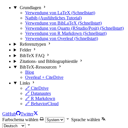
Grundlagen
Verwendung von LaTeX (Schnellstart)
Natbib (Ausführliches Tutorial)
Verwendung von BibLaTeX (Schnellstart)
Verwendung von Quarto (RStudio/Posit) (Schnellstart)
Verwendung von R Markdown (Schnellstart)
Verwendung von Overleaf (Schnellstart)
Referenztypen
Felder
BibTeX FAQ
Zitations- und Bibliographiestile
BibTeX-Ressourcen
Blog
Overleaf + CiteDrive
Links
🔗 CiteDrive
🔗 Datanautes
🔗 R Markdown
🔗 BehaviorCloud
GitHub
Twitter
Farbschema wählen
Sprache wählen