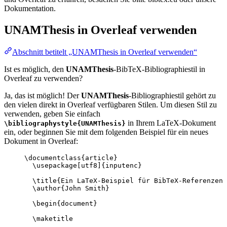
Dokumentation.
UNAMThesis
in Overleaf verwenden
Abschnitt betitelt „UNAMThesis in Overleaf verwenden“
Ist es möglich, den
UNAMThesis
-BibTeX-Bibliographiestil in
Overleaf zu verwenden?
Ja, das ist möglich! Der
UNAMThesis
-Bibliographiestil gehört zu
den vielen direkt in Overleaf verfügbaren Stilen. Um diesen Stil zu
verwenden, geben Sie einfach
in Ihrem LaTeX-Dokument
\bibliographystyle{UNAMThesis}
ein, oder beginnen Sie mit dem folgenden Beispiel für ein neues
Dokument in Overleaf:
\documentclass
{
article
}
\usepackage
[
utf8
]{
inputenc
}
\title
{Ein LaTeX-Beispiel für BibTeX-Referenzen 
\author
{John Smith}
\begin
{
document
}
\maketitle