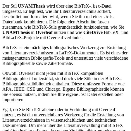
Der Stil
UNAMThesis
wird über eine BibTeX-
-Datei
.bst
umgesetzt. Er legt fest, wie Ihr Literaturverzeichnis sortiert,
beschriftet und formatiert wird, wenn Sie ihn mit einer
-
.bib
Datenbank kombinieren. Die folgenden Abschnitte fassen
zusammen, wie BibTeX-Stile grundsätzlich funktionieren, wie Sie
UNAMThesis
in
Overleaf
nutzen und wie
CiteDrive
BibTeX- und
BibLaTeX-Projekte mit Overleaf verbindet.
BibTeX ist ein mächtiges bibliografisches Werkzeug zur Erstellung
von Literaturverzeichnissen in LaTeX-Dokumenten. Es ist eines der
meistgenutzten Bibliografie-Tools und unterstützt viele verschiedene
Bibliographiestile sowie Zitierformate.
Obwohl Overleaf nicht jeden mit BibTeX kompatiblen
Bibliographiestil unterstützt, sind doch viele Stile in der BibTeX-
Bibliographiestilbibliothek enthalten. Diese umfassen Formate wie
APA, IEEE, CSE und Chicago. Eigene Bibliographiestile können
Sie ebenso nutzen, indem Sie Ihre eigene .bst-Datei erstellen oder
importieren.
Egal, ob Sie BibTeX alleine oder in Verbindung mit Overleaf
nutzen, es ist ein unverzichtbares Werkzeug für die Erstellung von
Literaturverzeichnissen in wissenschaftlichen und technischen
Dokumenten. Um mehr über die Literaturverwaltung mit BibTeX
und Overleaf zu erfahren, besuchen Sie bitte bibtex.eu oder unsere