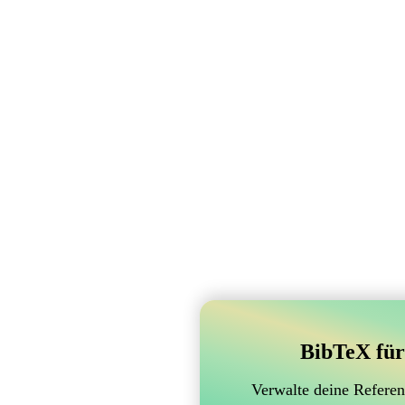
BibTeX für
Verwalte deine Referen