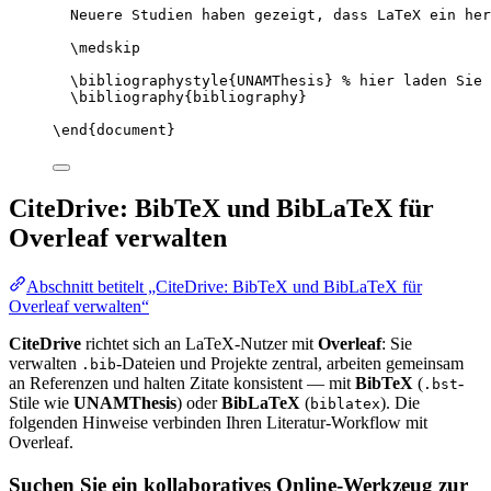
Neuere Studien haben gezeigt, dass LaTeX ein her
\medskip
\bibliographystyle
{UNAMThesis} 
% hier laden Sie 
\bibliography
{bibliography}
\end
{
document
}
CiteDrive: BibTeX und BibLaTeX für
Overleaf verwalten
Abschnitt betitelt „CiteDrive: BibTeX und BibLaTeX für
Overleaf verwalten“
CiteDrive
richtet sich an LaTeX-Nutzer mit
Overleaf
: Sie
verwalten
-Dateien und Projekte zentral, arbeiten gemeinsam
.bib
an Referenzen und halten Zitate konsistent — mit
BibTeX
(
-
.bst
Stile wie
UNAMThesis
) oder
BibLaTeX
(
). Die
biblatex
folgenden Hinweise verbinden Ihren Literatur-Workflow mit
Overleaf.
Suchen Sie ein kollaboratives Online-Werkzeug zur