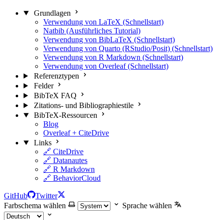
Grundlagen
Verwendung von LaTeX (Schnellstart)
Natbib (Ausführliches Tutorial)
Verwendung von BibLaTeX (Schnellstart)
Verwendung von Quarto (RStudio/Posit) (Schnellstart)
Verwendung von R Markdown (Schnellstart)
Verwendung von Overleaf (Schnellstart)
Referenztypen
Felder
BibTeX FAQ
Zitations- und Bibliographiestile
BibTeX-Ressourcen
Blog
Overleaf + CiteDrive
Links
🔗 CiteDrive
🔗 Datanautes
🔗 R Markdown
🔗 BehaviorCloud
GitHub
Twitter
Farbschema wählen
Sprache wählen