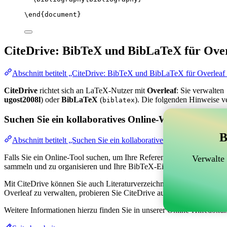
\end
{
document
}
CiteDrive: BibTeX und BibLaTeX für Over
Abschnitt betitelt „CiteDrive: BibTeX und BibLaTeX für Overleaf
CiteDrive
richtet sich an LaTeX-Nutzer mit
Overleaf
: Sie verwalten
ugost2008l
) oder
BibLaTeX
(
). Die folgenden Hinweise v
biblatex
Suchen Sie ein kollaboratives Online-Werkzeug zur V
B
Abschnitt betitelt „Suchen Sie ein kollaboratives Online-Werkzeug
Falls Sie ein Online-Tool suchen, um Ihre Referenzen, Zitate und das
Verwalte
sammeln und zu organisieren und Ihre BibTeX-Einträge in Ihrem Overl
Mit CiteDrive können Sie auch Literaturverzeichnisse und Zitate in ve
Overleaf zu verwalten, probieren Sie CiteDrive aus!
Weitere Informationen hierzu finden Sie in unserer Online-Hilfedoku