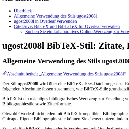
Überblick
Allgemeine Verwendung des Stils ugost2008l
ugost2008l in Overleaf verwenden
CiteDrive: BibTeX und BibLaTeX für Overleaf verwalten
Suchen Sie ein kollaboratives Online-Werkzeug zur Verwa
ugost2008l BibTeX-Stil: Zitate,
Allgemeine Verwendung des Stils
ugost200
Abschnitt betitelt „Allgemeine Verwendung des Stils ugost2008l“
Der Stil
ugost2008l
wird über eine BibTeX-
-Datei umgesetzt. Er 
.bst
folgenden Abschnitte fassen zusammen, wie BibTeX-Stile grundsätzli
BibTeX ist ein mächtiges bibliografisches Werkzeug zur Erstellung vo
Bibliographiestile sowie Zitierformate.
Obwohl Overleaf nicht jeden mit BibTeX kompatiblen Bibliographiesti
Chicago. Eigene Bibliographiestile können Sie ebenso nutzen, indem Si
Egal, ob Sie BibTeX alleine oder in Verbindung mit Overleaf nutzen,