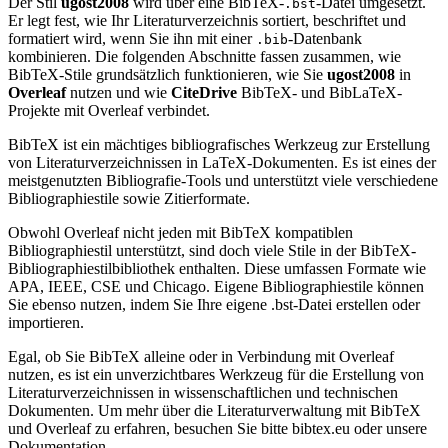
Der Stil
ugost2008
wird über eine BibTeX-
-Datei umgesetzt.
.bst
Er legt fest, wie Ihr Literaturverzeichnis sortiert, beschriftet und
formatiert wird, wenn Sie ihn mit einer
-Datenbank
.bib
kombinieren. Die folgenden Abschnitte fassen zusammen, wie
BibTeX-Stile grundsätzlich funktionieren, wie Sie
ugost2008
in
Overleaf
nutzen und wie
CiteDrive
BibTeX- und BibLaTeX-
Projekte mit Overleaf verbindet.
BibTeX ist ein mächtiges bibliografisches Werkzeug zur Erstellung
von Literaturverzeichnissen in LaTeX-Dokumenten. Es ist eines der
meistgenutzten Bibliografie-Tools und unterstützt viele verschiedene
Bibliographiestile sowie Zitierformate.
Obwohl Overleaf nicht jeden mit BibTeX kompatiblen
Bibliographiestil unterstützt, sind doch viele Stile in der BibTeX-
Bibliographiestilbibliothek enthalten. Diese umfassen Formate wie
APA, IEEE, CSE und Chicago. Eigene Bibliographiestile können
Sie ebenso nutzen, indem Sie Ihre eigene .bst-Datei erstellen oder
importieren.
Egal, ob Sie BibTeX alleine oder in Verbindung mit Overleaf
nutzen, es ist ein unverzichtbares Werkzeug für die Erstellung von
Literaturverzeichnissen in wissenschaftlichen und technischen
Dokumenten. Um mehr über die Literaturverwaltung mit BibTeX
und Overleaf zu erfahren, besuchen Sie bitte bibtex.eu oder unsere
Dokumentation.