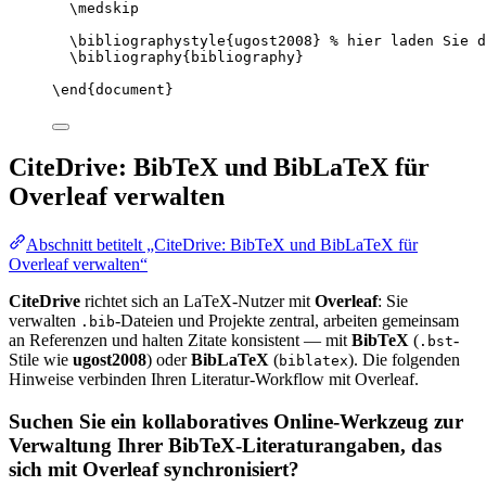
\medskip
\bibliographystyle
{ugost2008} 
% hier laden Sie d
\bibliography
{bibliography}
\end
{
document
}
CiteDrive: BibTeX und BibLaTeX für
Overleaf verwalten
Abschnitt betitelt „CiteDrive: BibTeX und BibLaTeX für
Overleaf verwalten“
CiteDrive
richtet sich an LaTeX-Nutzer mit
Overleaf
: Sie
verwalten
-Dateien und Projekte zentral, arbeiten gemeinsam
.bib
an Referenzen und halten Zitate konsistent — mit
BibTeX
(
-
.bst
Stile wie
ugost2008
) oder
BibLaTeX
(
). Die folgenden
biblatex
Hinweise verbinden Ihren Literatur-Workflow mit Overleaf.
Suchen Sie ein kollaboratives Online-Werkzeug zur
Verwaltung Ihrer BibTeX-Literaturangaben, das
sich mit Overleaf synchronisiert?