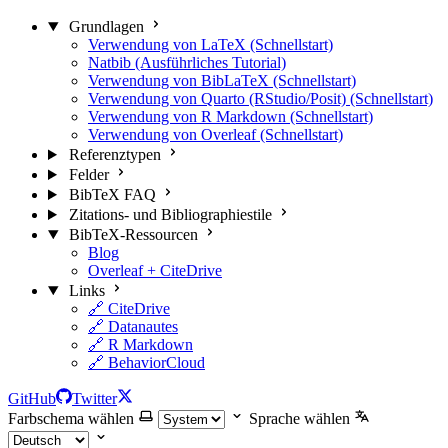
Grundlagen
Verwendung von LaTeX (Schnellstart)
Natbib (Ausführliches Tutorial)
Verwendung von BibLaTeX (Schnellstart)
Verwendung von Quarto (RStudio/Posit) (Schnellstart)
Verwendung von R Markdown (Schnellstart)
Verwendung von Overleaf (Schnellstart)
Referenztypen
Felder
BibTeX FAQ
Zitations- und Bibliographiestile
BibTeX-Ressourcen
Blog
Overleaf + CiteDrive
Links
🔗 CiteDrive
🔗 Datanautes
🔗 R Markdown
🔗 BehaviorCloud
GitHub
Twitter
Farbschema wählen
Sprache wählen