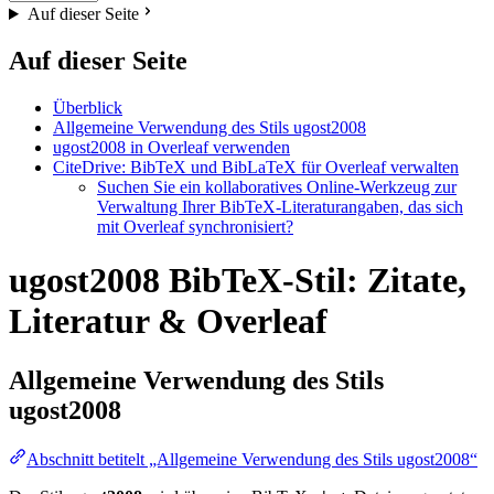
Auf dieser Seite
Auf dieser Seite
Überblick
Allgemeine Verwendung des Stils ugost2008
ugost2008 in Overleaf verwenden
CiteDrive: BibTeX und BibLaTeX für Overleaf verwalten
Suchen Sie ein kollaboratives Online-Werkzeug zur
Verwaltung Ihrer BibTeX-Literaturangaben, das sich
mit Overleaf synchronisiert?
ugost2008 BibTeX-Stil: Zitate,
Literatur & Overleaf
Allgemeine Verwendung des Stils
ugost2008
Abschnitt betitelt „Allgemeine Verwendung des Stils ugost2008“