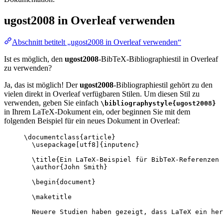
ugost2008
in Overleaf verwenden
Abschnitt betitelt „ugost2008 in Overleaf verwenden“
Ist es möglich, den
ugost2008
-BibTeX-Bibliographiestil in Overleaf
zu verwenden?
Ja, das ist möglich! Der
ugost2008
-Bibliographiestil gehört zu den
vielen direkt in Overleaf verfügbaren Stilen. Um diesen Stil zu
verwenden, geben Sie einfach
\bibliographystyle{ugost2008}
in Ihrem LaTeX-Dokument ein, oder beginnen Sie mit dem
folgenden Beispiel für ein neues Dokument in Overleaf:
\documentclass
{
article
}
\usepackage
[
utf8
]{
inputenc
}
\title
{Ein LaTeX-Beispiel für BibTeX-Referenzen
\author
{John Smith}
\begin
{
document
}
\maketitle
Neuere Studien haben gezeigt, dass LaTeX ein her