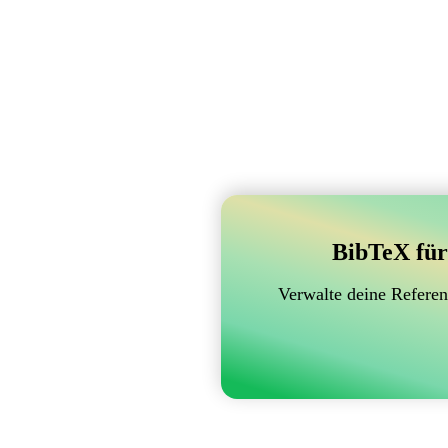
BibTeX für
Verwalte deine Referen