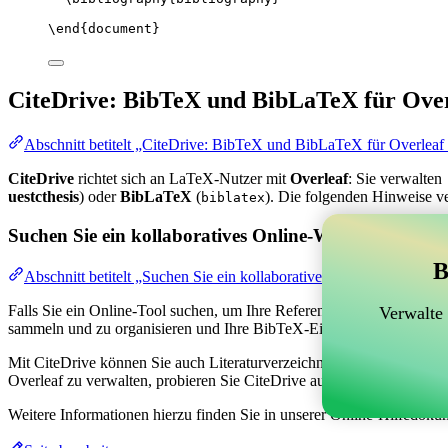
\end
{
document
}
CiteDrive: BibTeX und BibLaTeX für Over
Abschnitt betitelt „CiteDrive: BibTeX und BibLaTeX für Overleaf
CiteDrive
richtet sich an LaTeX-Nutzer mit
Overleaf
: Sie verwalten
uestcthesis
) oder
BibLaTeX
(
). Die folgenden Hinweise v
biblatex
Suchen Sie ein kollaboratives Online-Werkzeug zur V
B
Abschnitt betitelt „Suchen Sie ein kollaboratives Online-Werkzeug
Falls Sie ein Online-Tool suchen, um Ihre Referenzen, Zitate und das
Verwalte
sammeln und zu organisieren und Ihre BibTeX-Einträge in Ihrem Overl
Mit CiteDrive können Sie auch Literaturverzeichnisse und Zitate in ver
Overleaf zu verwalten, probieren Sie CiteDrive aus!
Weitere Informationen hierzu finden Sie in unserer Online-Hilfedoku