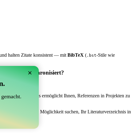
und halten Zitate konsistent — mit
BibTeX
(
-Stile wie
.bst
×
 Overleaf synchronisiert?
n.
synchronisiert?“
 das Richtige sein! Es ermöglicht Ihnen, Referenzen in Projekten zu
 gemacht.
nach einer einfachen Möglichkeit suchen, Ihr Literaturverzeichnis in