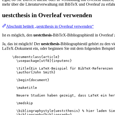
mehr über die Literaturverwaltung mit BibTeX und Overleaf zu erfahr
uestcthesis
in Overleaf verwenden
Abschnitt betitelt „uestcthesis in Overleaf verwenden“
Ist es möglich, den
uestcthesis
-BibTeX-Bibliographiestil in Overleaf
Ja, das ist möglich! Der
uestcthesis
-Bibliographiestil gehört zu den v
LaTeX-Dokument ein, oder beginnen Sie mit dem folgenden Beispiel 
\documentclass
{
article
}
\usepackage
[
utf8
]{
inputenc
}
\title
{Ein LaTeX-Beispiel für BibTeX-Referenzen 
\author
{John Smith}
\begin
{
document
}
\maketitle
Neuere Studien haben gezeigt, dass LaTeX ein her
\medskip
\bibliographystyle
{uestcthesis} 
% hier laden Sie
\bibliography
{bibliography}