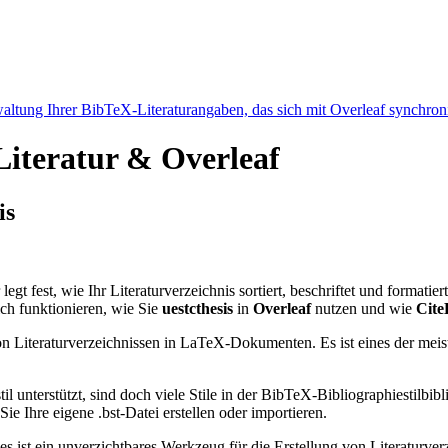
ltung Ihrer BibTeX-Literaturangaben, das sich mit Overleaf synchroni
 Literatur & Overleaf
is
legt fest, wie Ihr Literaturverzeichnis sortiert, beschriftet und formatie
ch funktionieren, wie Sie
uestcthesis
in
Overleaf
nutzen und wie
Cite
n Literaturverzeichnissen in LaTeX-Dokumenten. Es ist eines der meist
l unterstützt, sind doch viele Stile in der BibTeX-Bibliographiestil
e Ihre eigene .bst-Datei erstellen oder importieren.
 es ist ein unverzichtbares Werkzeug für die Erstellung von Literatur