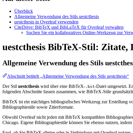
Überblick
Allgemeine Verwendung des Stils uestcthesis
uestcthesis in Overleaf verwenden
CiteDrive: BibTeX und BibLaTeX für Overleaf verwalten
Suchen Sie ein kollaboratives Online-Werkzeug zur Verwa
uestcthesis BibTeX-Stil: Zitate,
Allgemeine Verwendung des Stils
uestcthes
Abschnitt betitelt „Allgemeine Verwendung des Stils uestcthesis“
Der Stil
uestcthesis
wird über eine BibTeX-
-Datei umgesetzt. Er 
.bst
folgenden Abschnitte fassen zusammen, wie BibTeX-Stile grundsätzli
BibTeX ist ein mächtiges bibliografisches Werkzeug zur Erstellung vo
Bibliographiestile sowie Zitierformate.
Obwohl Overleaf nicht jeden mit BibTeX kompatiblen Bibliographiesti
Chicago. Eigene Bibliographiestile können Sie ebenso nutzen, indem Si
Egal, ob Sie BibTeX alleine oder in Verbindung mit Overleaf nutzen,