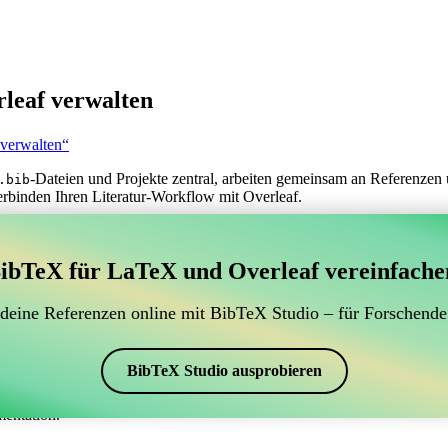
leaf verwalten
 verwalten“
-Dateien und Projekte zentral, arbeiten gemeinsam an Referenzen 
.bib
erbinden Ihren Literatur-Workflow mit Overleaf.
erwaltung Ihrer BibTeX-Literaturangaben, das sich mit
ibTeX für LaTeX und Overleaf vereinfache
 zur Verwaltung Ihrer BibTeX-Literaturangaben, das sich mit Overleaf 
 Literaturverzeichnis in Overleaf zu verwalten, könnte CiteDrive genau
 deine Referenzen online mit BibTeX Studio – für Forschende
eaf-Projekt aktuell zu halten.
schiedenen Stilen, einschließlich uestcthesis, erstellen. Wenn Sie also 
BibTeX Studio ausprobieren
mentation.