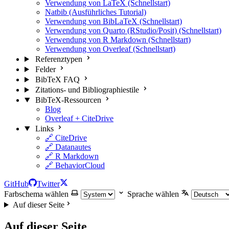
Verwendung von LaTeX (Schnellstart)
Natbib (Ausführliches Tutorial)
Verwendung von BibLaTeX (Schnellstart)
Verwendung von Quarto (RStudio/Posit) (Schnellstart)
Verwendung von R Markdown (Schnellstart)
Verwendung von Overleaf (Schnellstart)
Referenztypen
Felder
BibTeX FAQ
Zitations- und Bibliographiestile
BibTeX-Ressourcen
Blog
Overleaf + CiteDrive
Links
🔗 CiteDrive
🔗 Datanautes
🔗 R Markdown
🔗 BehaviorCloud
GitHub
Twitter
Farbschema wählen
Sprache wählen
Auf dieser Seite
Auf dieser Seite