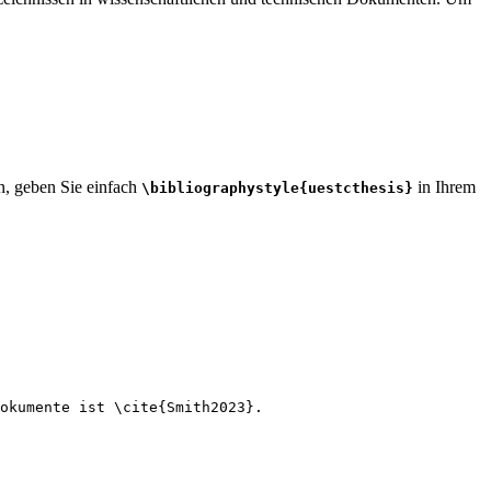
en, geben Sie einfach
in Ihrem
\bibliographystyle{uestcthesis}
okumente ist 
\cite
{
Smith2023
}.