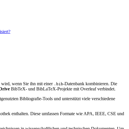
siert?
rt wird, wenn Sie ihn mit einer
-Datenbank kombinieren. Die
.bib
Drive
BibTeX- und BibLaTeX-Projekte mit Overleaf verbindet.
genutzten Bibliografie-Tools und unterstützt viele verschiedene
bibliothek enthalten. Diese umfassen Formate wie APA, IEEE, CSE und
verzeichnissen in wissenschaftlichen und technischen Dokumenten. Um