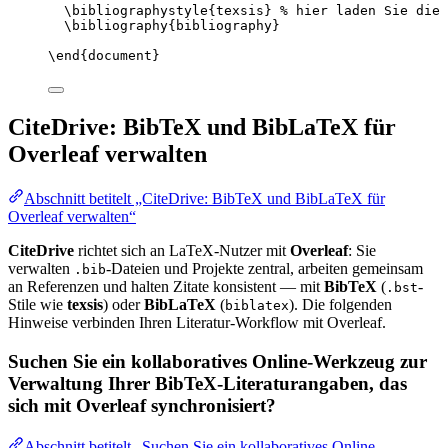
\bibliographystyle
{texsis} 
% hier laden Sie die 
\bibliography
{bibliography}
\end
{
document
}
CiteDrive: BibTeX und BibLaTeX für
Overleaf verwalten
Abschnitt betitelt „CiteDrive: BibTeX und BibLaTeX für
Overleaf verwalten“
CiteDrive
richtet sich an LaTeX-Nutzer mit
Overleaf
: Sie
verwalten
-Dateien und Projekte zentral, arbeiten gemeinsam
.bib
an Referenzen und halten Zitate konsistent — mit
BibTeX
(
-
.bst
Stile wie
texsis
) oder
BibLaTeX
(
). Die folgenden
biblatex
Hinweise verbinden Ihren Literatur-Workflow mit Overleaf.
Suchen Sie ein kollaboratives Online-Werkzeug zur
Verwaltung Ihrer BibTeX-Literaturangaben, das
sich mit Overleaf synchronisiert?
Abschnitt betitelt „Suchen Sie ein kollaboratives Online-