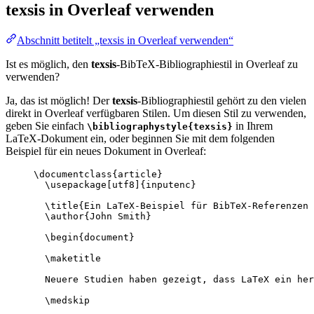
texsis
in Overleaf verwenden
Abschnitt betitelt „texsis in Overleaf verwenden“
Ist es möglich, den
texsis
-BibTeX-Bibliographiestil in Overleaf zu
verwenden?
Ja, das ist möglich! Der
texsis
-Bibliographiestil gehört zu den vielen
direkt in Overleaf verfügbaren Stilen. Um diesen Stil zu verwenden,
geben Sie einfach
in Ihrem
\bibliographystyle{texsis}
LaTeX-Dokument ein, oder beginnen Sie mit dem folgenden
Beispiel für ein neues Dokument in Overleaf:
\documentclass
{
article
}
\usepackage
[
utf8
]{
inputenc
}
\title
{Ein LaTeX-Beispiel für BibTeX-Referenzen 
\author
{John Smith}
\begin
{
document
}
\maketitle
Neuere Studien haben gezeigt, dass LaTeX ein her
\medskip