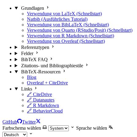
Grundlagen
Verwendung von LaTeX (Schnellstart)
Natbib (Ausführliches Tutorial)
Verwendung von BibLaTeX (Schnellstart)
Verwendung von Quarto (RStudio/Posit) (Schnellstart)
Verwendung von R Markdown (Schnellstart)
Verwendung von Overleaf (Schnellstart)
Referenztypen
Felder
BibTeX FAQ
Zitations- und Bibliographiestile
BibTeX-Ressourcen
Blog
Overleaf + CiteDrive
Links
🔗 CiteDrive
🔗 Datanautes
🔗 R Markdown
🔗 BehaviorCloud
GitHub
Twitter
Farbschema wählen
Sprache wählen