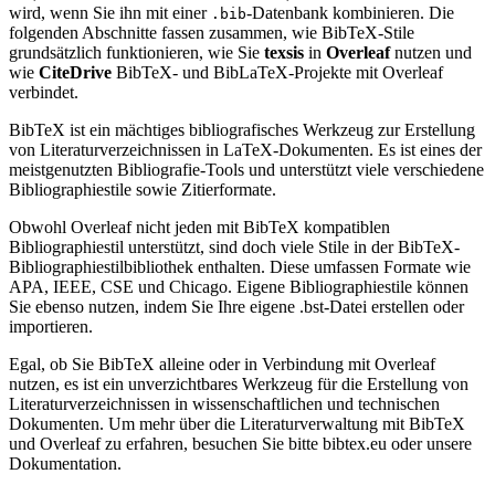
wird, wenn Sie ihn mit einer
-Datenbank kombinieren. Die
.bib
folgenden Abschnitte fassen zusammen, wie BibTeX-Stile
grundsätzlich funktionieren, wie Sie
texsis
in
Overleaf
nutzen und
wie
CiteDrive
BibTeX- und BibLaTeX-Projekte mit Overleaf
verbindet.
BibTeX ist ein mächtiges bibliografisches Werkzeug zur Erstellung
von Literaturverzeichnissen in LaTeX-Dokumenten. Es ist eines der
meistgenutzten Bibliografie-Tools und unterstützt viele verschiedene
Bibliographiestile sowie Zitierformate.
Obwohl Overleaf nicht jeden mit BibTeX kompatiblen
Bibliographiestil unterstützt, sind doch viele Stile in der BibTeX-
Bibliographiestilbibliothek enthalten. Diese umfassen Formate wie
APA, IEEE, CSE und Chicago. Eigene Bibliographiestile können
Sie ebenso nutzen, indem Sie Ihre eigene .bst-Datei erstellen oder
importieren.
Egal, ob Sie BibTeX alleine oder in Verbindung mit Overleaf
nutzen, es ist ein unverzichtbares Werkzeug für die Erstellung von
Literaturverzeichnissen in wissenschaftlichen und technischen
Dokumenten. Um mehr über die Literaturverwaltung mit BibTeX
und Overleaf zu erfahren, besuchen Sie bitte bibtex.eu oder unsere
Dokumentation.