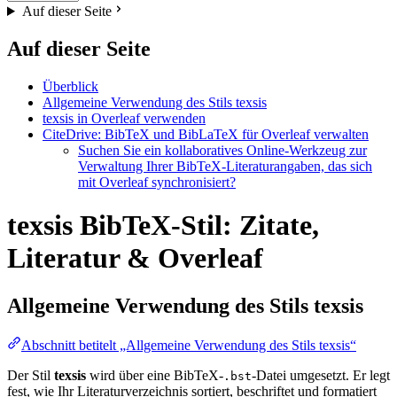
Auf dieser Seite
Auf dieser Seite
Überblick
Allgemeine Verwendung des Stils texsis
texsis in Overleaf verwenden
CiteDrive: BibTeX und BibLaTeX für Overleaf verwalten
Suchen Sie ein kollaboratives Online-Werkzeug zur
Verwaltung Ihrer BibTeX-Literaturangaben, das sich
mit Overleaf synchronisiert?
texsis BibTeX-Stil: Zitate,
Literatur & Overleaf
Allgemeine Verwendung des Stils
texsis
Abschnitt betitelt „Allgemeine Verwendung des Stils texsis“
Der Stil
texsis
wird über eine BibTeX-
-Datei umgesetzt. Er legt
.bst
fest, wie Ihr Literaturverzeichnis sortiert, beschriftet und formatiert