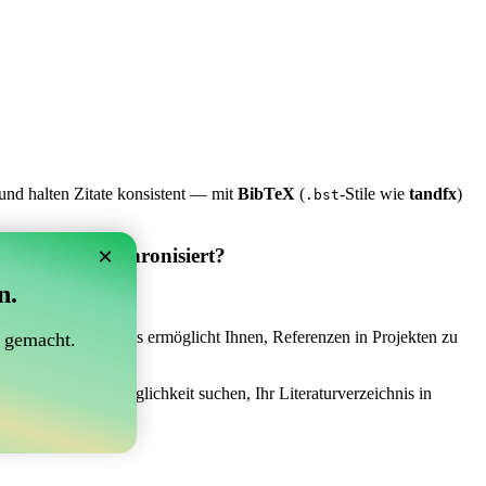
und halten Zitate konsistent — mit
BibTeX
(
-Stile wie
tandfx
)
.bst
×
 Overleaf synchronisiert?
n.
synchronisiert?“
 das Richtige sein! Es ermöglicht Ihnen, Referenzen in Projekten zu
 gemacht.
 einer einfachen Möglichkeit suchen, Ihr Literaturverzeichnis in