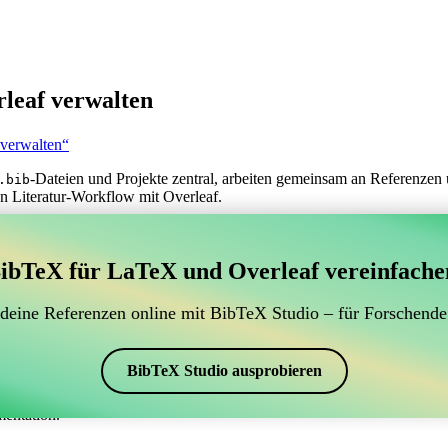
leaf verwalten
 verwalten“
-Dateien und Projekte zentral, arbeiten gemeinsam an Referenzen 
.bib
n Literatur-Workflow mit Overleaf.
erwaltung Ihrer BibTeX-Literaturangaben, das sich mit
ibTeX für LaTeX und Overleaf vereinfache
 zur Verwaltung Ihrer BibTeX-Literaturangaben, das sich mit Overleaf 
 Literaturverzeichnis in Overleaf zu verwalten, könnte CiteDrive genau
 deine Referenzen online mit BibTeX Studio – für Forschende
eaf-Projekt aktuell zu halten.
schiedenen Stilen, einschließlich tandfx, erstellen. Wenn Sie also nach
BibTeX Studio ausprobieren
mentation.