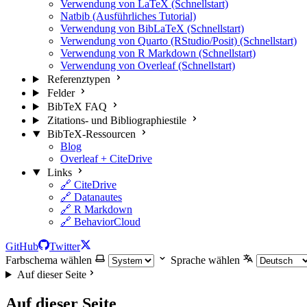
Verwendung von LaTeX (Schnellstart)
Natbib (Ausführliches Tutorial)
Verwendung von BibLaTeX (Schnellstart)
Verwendung von Quarto (RStudio/Posit) (Schnellstart)
Verwendung von R Markdown (Schnellstart)
Verwendung von Overleaf (Schnellstart)
Referenztypen
Felder
BibTeX FAQ
Zitations- und Bibliographiestile
BibTeX-Ressourcen
Blog
Overleaf + CiteDrive
Links
🔗 CiteDrive
🔗 Datanautes
🔗 R Markdown
🔗 BehaviorCloud
GitHub
Twitter
Farbschema wählen
Sprache wählen
Auf dieser Seite
Auf dieser Seite