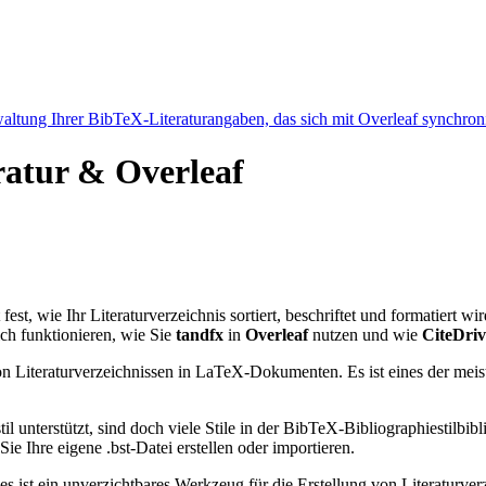
ltung Ihrer BibTeX-Literaturangaben, das sich mit Overleaf synchroni
eratur & Overleaf
 fest, wie Ihr Literaturverzeichnis sortiert, beschriftet und formatiert w
ch funktionieren, wie Sie
tandfx
in
Overleaf
nutzen und wie
CiteDriv
n Literaturverzeichnissen in LaTeX-Dokumenten. Es ist eines der meist
l unterstützt, sind doch viele Stile in der BibTeX-Bibliographiestil
e Ihre eigene .bst-Datei erstellen oder importieren.
 es ist ein unverzichtbares Werkzeug für die Erstellung von Literatur