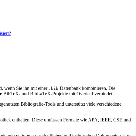
siert?
ird, wenn Sie ihn mit einer
-Datenbank kombinieren. Die
.bib
e
BibTeX- und BibLaTeX-Projekte mit Overleaf verbindet.
genutzten Bibliografie-Tools und unterstützt viele verschiedene
bibliothek enthalten. Diese umfassen Formate wie APA, IEEE, CSE und
verzeichnissen in wissenschaftlichen und technischen Dokumenten. Um