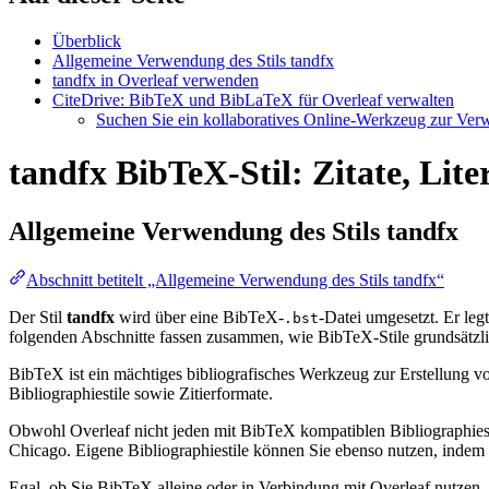
Überblick
Allgemeine Verwendung des Stils tandfx
tandfx in Overleaf verwenden
CiteDrive: BibTeX und BibLaTeX für Overleaf verwalten
Suchen Sie ein kollaboratives Online-Werkzeug zur Verwa
tandfx BibTeX-Stil: Zitate, Lit
Allgemeine Verwendung des Stils
tandfx
Abschnitt betitelt „Allgemeine Verwendung des Stils tandfx“
Der Stil
tandfx
wird über eine BibTeX-
-Datei umgesetzt. Er legt
.bst
folgenden Abschnitte fassen zusammen, wie BibTeX-Stile grundsätzli
BibTeX ist ein mächtiges bibliografisches Werkzeug zur Erstellung vo
Bibliographiestile sowie Zitierformate.
Obwohl Overleaf nicht jeden mit BibTeX kompatiblen Bibliographiesti
Chicago. Eigene Bibliographiestile können Sie ebenso nutzen, indem Si
Egal, ob Sie BibTeX alleine oder in Verbindung mit Overleaf nutzen,