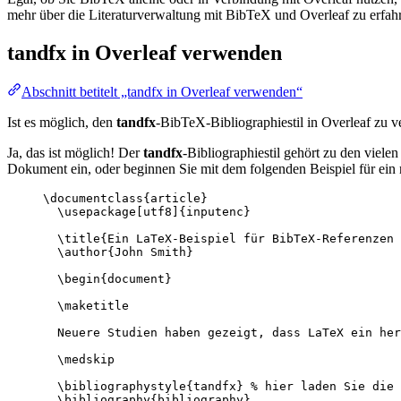
mehr über die Literaturverwaltung mit BibTeX und Overleaf zu erfahr
tandfx
in Overleaf verwenden
Abschnitt betitelt „tandfx in Overleaf verwenden“
Ist es möglich, den
tandfx
-BibTeX-Bibliographiestil in Overleaf zu 
Ja, das ist möglich! Der
tandfx
-Bibliographiestil gehört zu den viele
Dokument ein, oder beginnen Sie mit dem folgenden Beispiel für ein
\documentclass
{
article
}
\usepackage
[
utf8
]{
inputenc
}
\title
{Ein LaTeX-Beispiel für BibTeX-Referenzen 
\author
{John Smith}
\begin
{
document
}
\maketitle
Neuere Studien haben gezeigt, dass LaTeX ein her
\medskip
\bibliographystyle
{tandfx} 
% hier laden Sie die 
\bibliography
{bibliography}