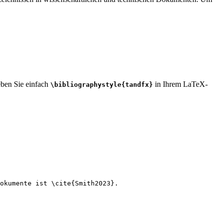
geben Sie einfach
in Ihrem LaTeX-
\bibliographystyle{tandfx}
okumente ist 
\cite
{
Smith2023
}.