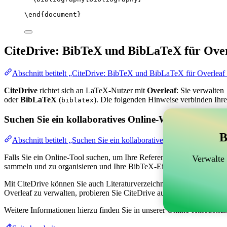
\end
{
document
}
CiteDrive: BibTeX und BibLaTeX für Over
Abschnitt betitelt „CiteDrive: BibTeX und BibLaTeX für Overleaf
CiteDrive
richtet sich an LaTeX-Nutzer mit
Overleaf
: Sie verwalten
oder
BibLaTeX
(
). Die folgenden Hinweise verbinden Ihre
biblatex
Suchen Sie ein kollaboratives Online-Werkzeug zur V
B
Abschnitt betitelt „Suchen Sie ein kollaboratives Online-Werkzeug
Falls Sie ein Online-Tool suchen, um Ihre Referenzen, Zitate und das
Verwalte
sammeln und zu organisieren und Ihre BibTeX-Einträge in Ihrem Overl
Mit CiteDrive können Sie auch Literaturverzeichnisse und Zitate in ver
Overleaf zu verwalten, probieren Sie CiteDrive aus!
Weitere Informationen hierzu finden Sie in unserer Online-Hilfedoku