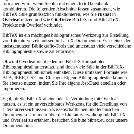
formatiert wird, wenn Sie ihn mit einer
-Datenbank
.bib
kombinieren. Die folgenden Abschnitte fassen zusammen, wie
BibTeX-Stile grundsätzlich funktionieren, wie Sie
rusnat
in
Overleaf
nutzen und wie
CiteDrive
BibTeX- und BibLaTeX-
Projekte mit Overleaf verbindet.
BibTeX ist ein mächtiges bibliografisches Werkzeug zur Erstellung
von Literaturverzeichnissen in LaTeX-Dokumenten. Es ist eines der
meistgenutzten Bibliografie-Tools und unterstützt viele verschiedene
Bibliographiestile sowie Zitierformate.
Obwohl Overleaf nicht jeden mit BibTeX kompatiblen
Bibliographiestil unterstützt, sind doch viele Stile in der BibTeX-
Bibliographiestilbibliothek enthalten. Diese umfassen Formate wie
APA, IEEE, CSE und Chicago. Eigene Bibliographiestile können
Sie ebenso nutzen, indem Sie Ihre eigene .bst-Datei erstellen oder
importieren.
Egal, ob Sie BibTeX alleine oder in Verbindung mit Overleaf
nutzen, es ist ein unverzichtbares Werkzeug für die Erstellung von
Literaturverzeichnissen in wissenschaftlichen und technischen
Dokumenten. Um mehr über die Literaturverwaltung mit BibTeX
und Overleaf zu erfahren, besuchen Sie bitte bibtex.eu oder unsere
Dokumentation.