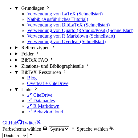
Grundlagen
Verwendung von LaTeX (Schnellstart)
Natbib (Ausführliches Tutorial)
Verwendung von BibLaTeX (Schnellstart)
Verwendung von Quarto (RStudio/Posit) (Schnellstart)
Verwendung von R Markdown (Schnellstart)
Verwendung von Overleaf (Schnellstart)
Referenztypen
Felder
BibTeX FAQ
Zitations- und Bibliographiestile
BibTeX-Ressourcen
Blog
Overleaf + CiteDrive
Links
🔗 CiteDrive
🔗 Datanautes
🔗 R Markdown
🔗 BehaviorCloud
GitHub
Twitter
Farbschema wählen
Sprache wählen