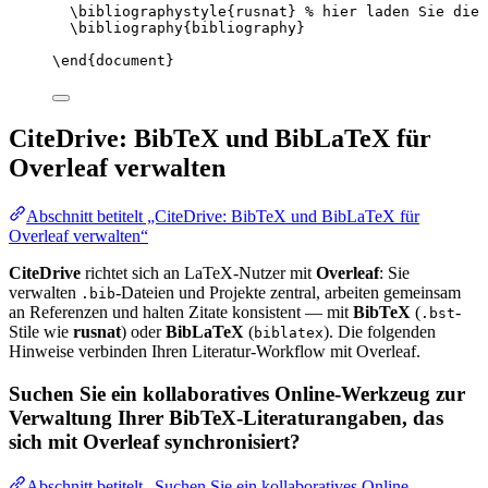
\bibliographystyle
{rusnat} 
% hier laden Sie die 
\bibliography
{bibliography}
\end
{
document
}
CiteDrive: BibTeX und BibLaTeX für
Overleaf verwalten
Abschnitt betitelt „CiteDrive: BibTeX und BibLaTeX für
Overleaf verwalten“
CiteDrive
richtet sich an LaTeX-Nutzer mit
Overleaf
: Sie
verwalten
-Dateien und Projekte zentral, arbeiten gemeinsam
.bib
an Referenzen und halten Zitate konsistent — mit
BibTeX
(
-
.bst
Stile wie
rusnat
) oder
BibLaTeX
(
). Die folgenden
biblatex
Hinweise verbinden Ihren Literatur-Workflow mit Overleaf.
Suchen Sie ein kollaboratives Online-Werkzeug zur
Verwaltung Ihrer BibTeX-Literaturangaben, das
sich mit Overleaf synchronisiert?
Abschnitt betitelt „Suchen Sie ein kollaboratives Online-