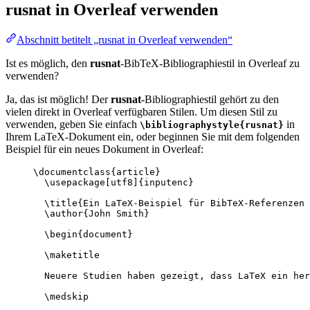
rusnat
in Overleaf verwenden
Abschnitt betitelt „rusnat in Overleaf verwenden“
Ist es möglich, den
rusnat
-BibTeX-Bibliographiestil in Overleaf zu
verwenden?
Ja, das ist möglich! Der
rusnat
-Bibliographiestil gehört zu den
vielen direkt in Overleaf verfügbaren Stilen. Um diesen Stil zu
verwenden, geben Sie einfach
in
\bibliographystyle{rusnat}
Ihrem LaTeX-Dokument ein, oder beginnen Sie mit dem folgenden
Beispiel für ein neues Dokument in Overleaf:
\documentclass
{
article
}
\usepackage
[
utf8
]{
inputenc
}
\title
{Ein LaTeX-Beispiel für BibTeX-Referenzen 
\author
{John Smith}
\begin
{
document
}
\maketitle
Neuere Studien haben gezeigt, dass LaTeX ein her
\medskip